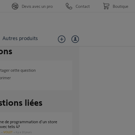
Devis avec un pro
Contact
Boutique
Autres produits
ons
tager cette question
primer
tions liées
vec telis 4?
VOLET
il y a 10 jours
s