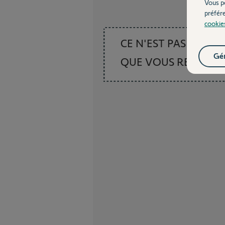
Vous p
préfér
cookie
CE N'EST PAS CE
Gér
QUE VOUS RECHER