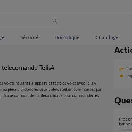
ge
Sécurité
Domotique
Chauffage
Acti
t telecomande Telis4
Par
Im
volets roulant j'ai appaire et réglé ce volet avec Telis 4
e ma piece.J'ai donc les deux volets roulant commandés par
ir à une commande sur deux canaux pour commander les
Ques
probleme de programmation d'un store
banne a
2
réponse