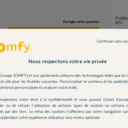
Problème avec 2 télécommandes Smoove
Partager cette question
RTS
2
réponse
Participer au fil de discussion
Continuer sans ac
commande simultanée 2 volets RTS avec
teleco
5
réponse
Nous respectons votre vie privée
cun de ces deux VR ? Si oui, voici la manip
et-roulant-somf...
Groupe SOMFY) et nos partenaires utilisons des technologies telles que les 
 VR en isolant électriquement le VR que vous
comment programmer une télécommande
re site pour les finalités suivantes: Personnaliser le contenu et les publicités
Télis 4R
eos/volet-roulant-somf...
érience personnalisée et analyser notre trafic.
1
réponse
espectons votre droit à la confidentialité et vous pouvez choisir d’accep
ler ou de refuser l'utilisation de certains types de cookies ou certains s
ajout volet roulant sur telecommande telis 4
és par des tiers. Le refus des cookies n’affectera pas votre navigation sur 
 4 ans
ko
cependant votre expérience utilisateur sera moins optimale.
1
réponse