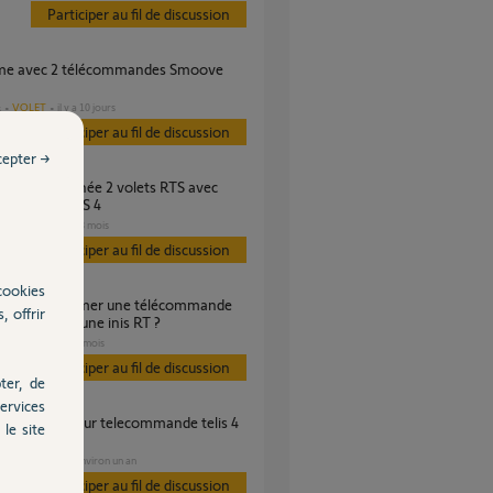
Participer au fil de discussion
VOLET
il y a 10 jours
s
Participer au fil de discussion
cepter →
mmande TELIS 4
VOLET
il y a 8 mois
s
Participer au fil de discussion
cookies
, offrir
TS à partir d'une inis RT ?
VOLET
il y a 6 mois
Participer au fil de discussion
ter, de
ervices
le site
VOLET
il y a environ un an
Participer au fil de discussion