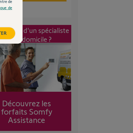
ntre de
tique de
vention d'un spécialiste
TER
à mon domicile ?
Découvrez les
forfaits Somfy
Assistance