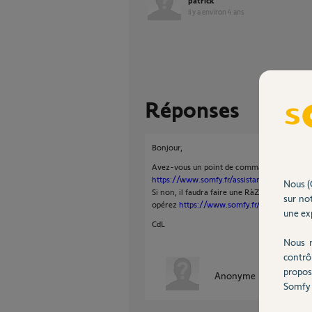
patrick
il y a environ 4 ans
Réponses
Bonjour,
Avez-vous un point de commande dédié à cha
https://www.somfy.fr/assistance/videos/vol
Nous (
Si non, il faudra faire une RàZ sur ces deux
sur not
opérez
https://www.somfy.fr/assistance/vid
une exp
CdL
Nous r
contrô
propos
Anonyme
il y a environ
Somfy 