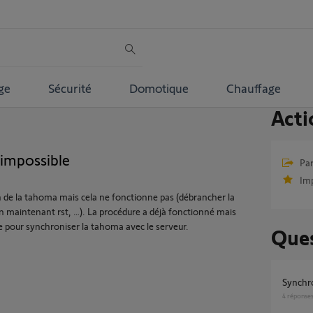
ge
Sécurité
Domotique
Chauffage
Acti
impossible
Par
Im
on de la tahoma mais cela ne fonctionne pas (débrancher la
n maintenant rst, …). La procédure a déjà fonctionné mais
e pour synchroniser la tahoma avec le serveur.
Ques
Synchr
4
réponse