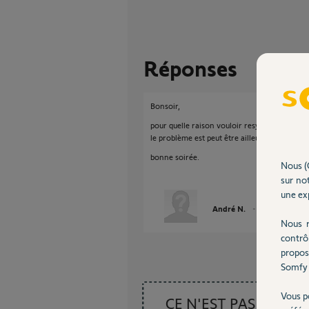
Réponses
Bonsoir,
pour quelle raison vouloir resynchroniser ?
le problème est peut être ailleurs.
bonne soirée.
Nous (
sur not
une exp
André N.
il y a presque 4
Nous r
contrô
propos
Somfy 
Vous p
CE N'EST PAS CE