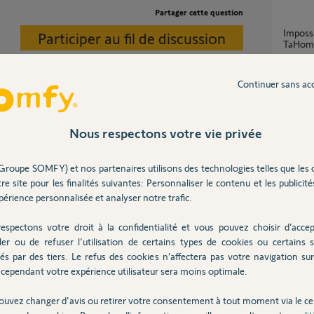
Partager cette question
Impossible d’ajouter la pompe à chaleur sur
Participer au fil de discussion
TaHom
9
réponse
Continuer sans ac
Synchronisation télécommande AMY volet
roulant
Nous respectons votre vie privée
1
réponse
Groupe SOMFY) et nos partenaires utilisons des technologies telles que les 
re site pour les finalités suivantes: Personnaliser le contenu et les publicités
Synch
érience personnalisée et analyser notre trafic.
4
réponse
 ans
espectons votre droit à la confidentialité et vous pouvez choisir d’accep
ler ou de refuser l'utilisation de certains types de cookies ou certains s
Synch
és par des tiers. Le refus des cookies n’affectera pas votre navigation sur 
5
réponse
cependant votre expérience utilisateur sera moins optimale.
ouvez changer d'avis ou retirer votre consentement à tout moment via le ce