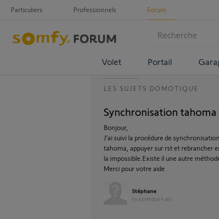
Particuliers
Professionnels
Forum
Volet
Portail
Gara
LES SUJETS DOMOTIQUE
Synchronisation tahoma 
Bonjour,
J’ai suivi la procédure de synchronisati
tahoma, appuyer sur rst et rebrancher e
la impossible.Existe il une autre méthod
Merci pour votre aide
Stéphane
il y a presque 4 ans