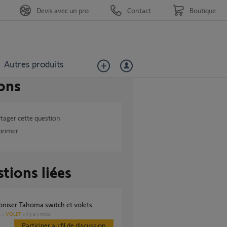
Devis avec un pro
Contact
Boutique
Autres produits
ons
tager cette question
primer
tions liées
oniser Tahoma switch et volets
VOLET
il y a 4 mois
s
Participer au fil de discussion