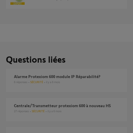
Questions liées
Alarme Protexiom 600 module IP Réparabilité?
6
réponses
SÉCURITÉ
il y a 6 mois
Centrale/Transmetteur protexiom 600 à nouveau HS
27
réponses
SÉCURITÉ
il y a 6 mois