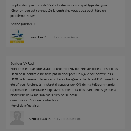
En plus des questions de V-Rod, dîtes nous sur quel type de ligne
téléphonique est connectée la centrale. Vous avez peut-être un
problème DTMF.
Bonne journée !
Jean-Luc B.
il y a presque 4 ans
Bonjour V-Rod
Non ce n'est pas une GSM j'ai une mini 4K de free sur fibre et les 4 piles
LR20 de la centrale ne sont pas déchargées U= 6,4 V par contre les 4
LR20 de la sirène intérieure ont été changées et le défaut DM zone AT a
été effacé. Je viens à l'instant d'appuyer sur ON de ma télécommande :
réponse de la centrale 3 bips avec 3 leds R +3 bips avec Leds V je suis à
l'intérieur de la maison mais rien ne se passe
conclusion : Aucune protection
Merci de m'éclairer.
CHRISTIAN P.
il y a presque 4 ans