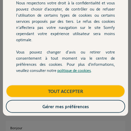
Nous respectons votre droit à la confidentialité et vous
Chauffage
il y a presque 4 ans
pouvez choisir d’accepter, de contrôler ou de refuser
Participer au fil de discussion
l'utilisation de certains types de cookies ou certains
services proposés par des tiers. Le refus des cookies
Autres produits
n’affectera pas votre navigation sur le site Somfy
cependant votre expérience utilisateur sera moins
Réponses
optimale.
Vous pouvez changer d'avis ou retirer votre
Devis avec un pro
Bonjour,
consentement à tout moment via le centre de
préférences des cookies. Pour plus d’informations,
Est-ce une GSM ?
veuillez consulter notre
politique de cookies
.
Les piles transmetteur ont-elles été changées ?
Contact
Dites-nous tous les tests et essais déjà effectués.
CdL
Boutique
TOUT ACCEPTER
Anonyme
il y a presque 4 ans
Gérer mes préférences
Bonjour