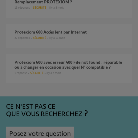
Remplacement PROTEXIOM ?
13
réponses
SÉCURITÉ
il y a 8 mois
Protexiom 600 Accès lent par Internet
27
réponses
SÉCURITÉ
il y a 11 mois
protexiom 600 avec erreur 400 File not found : réparable
ou à changer en occasion avec quel N° compatible ?
1
réponse
SÉCURITÉ
il y a 6 mois
CE N'EST PAS CE
QUE VOUS RECHERCHEZ
Posez votre question