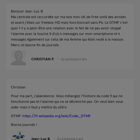
Bonjour Jean-Luc B
Ma centrale est raccordée sur ma box mini 4K de Free voilà des années
et avant j'étais sur freebox HD mais fonctionnait sans Pb. Le DTMF c'est
quoi ? il y a peut-être une relation avec le fait de ne pas avoir stoppé
l'alarme avec la touche 9 d'où 4 messages sur mon smartphone et 4
messages également sur celui de ma femme qui était resté à la maison.
Merci et bonne fin de journée
CHRISTIAN P.
il y a presque 4 ans
Christian
Pour ma part, j'abandonne. Vous mélangez l'histoire du code 9 qui ne
fonctionne pas et l'alarme qui ne se déclenche pas. On veut bien vous
aider mais il faut y mettre du vôtre.
DTMF:
https://fr.wikipedia.org/wiki/Code_DTMF
Bonne journée !
Jean-Luc B.
il y a presque 4 ans