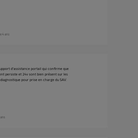
ue 4 ans
support d'assistance portail qui confirme que
nt persiste et 24v sont bien présent sur les
du diagnostique pour prise en charge du SAV.
2 ans