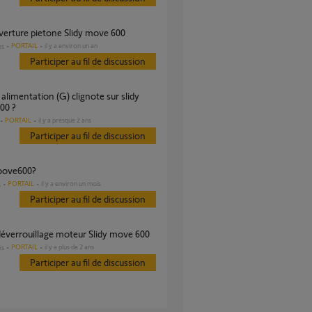
verture pietone Slidy move 600
PORTAIL
il y a environ un an
es
Participer au fil de discussion
00 ?
PORTAIL
il y a presque 2 ans
Participer au fil de discussion
moove600?
PORTAIL
il y a environ un mois
s
Participer au fil de discussion
 déverrouillage moteur Slidy move 600
PORTAIL
il y a plus de 2 ans
es
Participer au fil de discussion