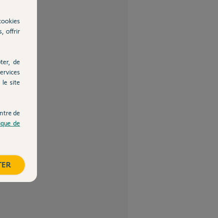
cookies
, offrir
ter, de
ervices
le site
ntre de
tique de
TER