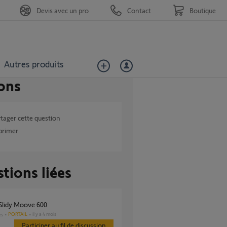
Devis avec un pro
Contact
Boutique
Autres produits
ons
tager cette question
primer
tions liées
 Slidy Moove 600
PORTAIL
il y a 4 mois
es
Participer au fil de discussion