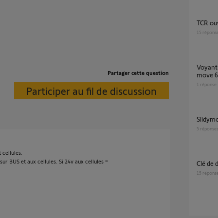
TCR ou
15
répons
Voyant alimentation (G) clignote sur slidy
Partager cette question
move 6
1
réponse
Participer au fil de discussion
slidy
5
réponse
cellules.
sur BUS et aux cellules. Si 24v aux cellules =
Clé de
15
répons