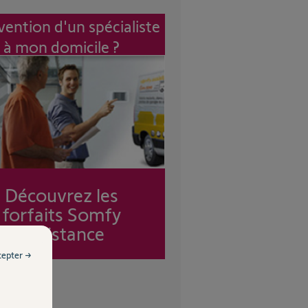
vention d'un spécialiste
à mon domicile ?
Découvrez les
forfaits Somfy
Assistance
cepter →