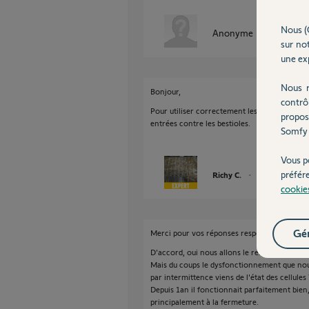
Nous (
Anonyme
il y a presque
sur not
une exp
Nous r
Bonjour,
contrô
Pour utiliser correctement les cellules, il fau
propos
entrées contre les bestioles.
Somfy 
Vous p
préfér
Richy C.
il y a presque 4 a
cookie
Gér
Merci pour vos réponses respectives m.
D'accord, oui nous allons le remettre avec le
Mais du coups le dysfonctionnement que nou
par intermittence viens de l'état des cellules 
Depuis 1an il fonctionnait parfaitement bien
principalement à la fermeture.