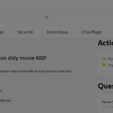
ge
Sécurité
Domotique
Chauffage
Acti
ion slidy movie 600?
Par
Im
sation slidy movie 600 de mon portail coulissant.
Ques
 ?
ffectué.
Panne
26
répons