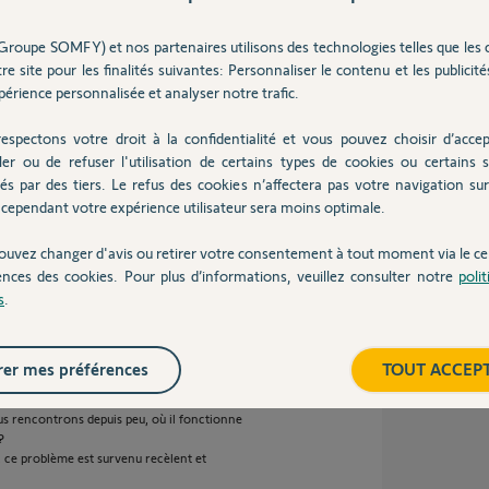
Groupe SOMFY) et nos partenaires utilisons des technologies telles que les 
 4 ans
re site pour les finalités suivantes: Personnaliser le contenu et les publicités
érience personnalisée et analyser notre trafic.
espectons votre droit à la confidentialité et vous pouvez choisir d’accep
ler ou de refuser l'utilisation de certains types de cookies ou certains s
t en nettoyer l'intérieur et mastiquer les
és par des tiers. Le refus des cookies n’affectera pas votre navigation sur 
cependant votre expérience utilisateur sera moins optimale.
ouvez changer d'avis ou retirer votre consentement à tout moment via le ce
ences des cookies. Pour plus d’informations, veuillez consulter notre
poli
ns
s
.
er mes préférences
TOUT ACCEP
s cellules pour la détection.
s rencontrons depuis peu, où il fonctionne
?
, ce problème est survenu recèlent et