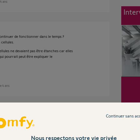
 4 ans
Inter
l continuer de fonctionner dans le temps ?
 cellules.
ules ne devaient pas être étanches car elles
qui pourrait peut être expliquer le
ue 4 ans
les.
Continuer sans ac
 sur un coulissant !
e rapidement aux normes obligatoires de sécu.
Nous respectons votre vie privée