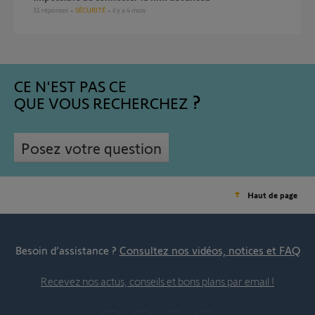
31
réponses
SÉCURITÉ
il y a 4 mois
CE N'EST PAS CE
QUE VOUS RECHERCHEZ
Posez votre question
Haut de page
Besoin d’assistance ?
Consultez nos vidéos, notices et FAQ
Recevez nos actus, conseils et bons plans par email !