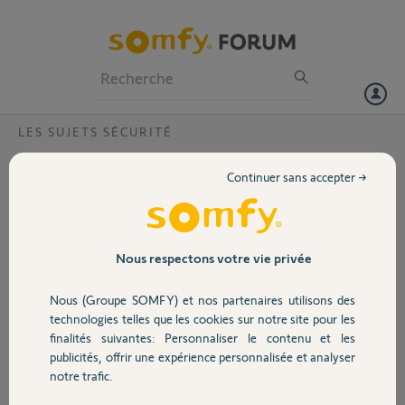
Particuliers
Professionnels
Forum
LES SUJETS SÉCURITÉ
Volet
Connexion link par intermittence ?
Continuer sans accepter →
Bonjour, j'ai mon link qui perd sa connexion par intermittence et qui
Portail
se rétablit au bout de 5 à 10 minutes régulièrement depuis 2 jours
alors que sa fonctionnait bien
Merci
Garage
Nous respectons votre vie privée
Merci,
Nous (Groupe SOMFY) et nos partenaires utilisons des
Sécurité
technologies telles que les cookies sur notre site pour les
didier L.
finalités suivantes: Personnaliser le contenu et les
il y a presque 4 ans
publicités, offrir une expérience personnalisée et analyser
Domotique
Participer au fil de discussion
notre trafic.