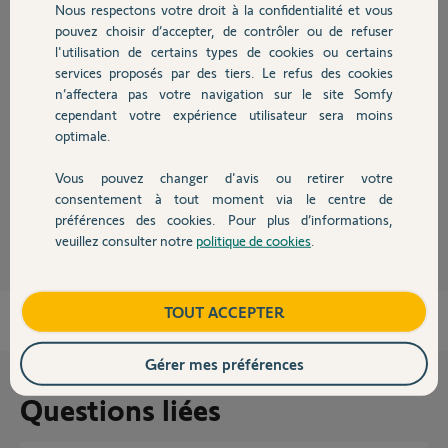
Nous respectons votre droit à la confidentialité et vous
Chauffage
pouvez choisir d’accepter, de contrôler ou de refuser
Réponses
l'utilisation de certains types de cookies ou certains
services proposés par des tiers. Le refus des cookies
Autres produits
n’affectera pas votre navigation sur le site Somfy
Bonsoir Didier
cependant votre expérience utilisateur sera moins
Vérifier que votre opérateur internet n'a pas activé le WIFI 5 ou 6 sur
optimale.
votre box.
Si c'est le cas il faut séparer les deux réseaux sur deux SSID différents.
Vous pouvez changer d'avis ou retirer votre
Devis avec un pro
consentement à tout moment via le centre de
JACKY M.
il y a presque 4 ans
préférences des cookies. Pour plus d’informations,
veuillez consulter notre
politique de cookies
.
Contact
Boutique
TOUT ACCEPTER
Gérer mes préférences
Questions liées