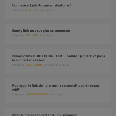
Connexion Link Advanced aléatoire ?
13
réponses
SÉCURITÉ
il y a 4 jours
Somfy link ne veut plus se connecter
7
réponses
SÉCURITÉ
il y a 29 jours
numero link BU011101049D est-il valide ? je n'arrive pas à
le connecter à la box
0
réponses
DOMOTIQUE
il y a environ une heure
Pourquoi le link de l'alarme ne reconnait pas le reseau
wifi?
5
réponses
AUTRES PRODUITS
il y a 11 jours
Impossible de connecter la link advanced