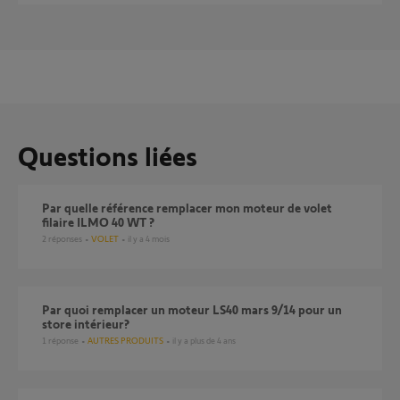
Questions liées
Par quelle référence remplacer mon moteur de volet
filaire ILMO 40 WT ?
2
réponses
VOLET
il y a 4 mois
Par quoi remplacer un moteur LS40 mars 9/14 pour un
store intérieur?
1
réponse
AUTRES PRODUITS
il y a plus de 4 ans