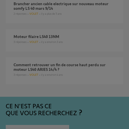
brancher ancien cable electrique sur nouveau moteur
somfy LS 40 mars 9/14
2
réponses
VOLET
il y a plus de 5 ans
Moteur filaire LS40 13NM
3
réponses
VOLET
il y a environ 3 ans
comment retrouver un fin de course haut perdu sur
moteur LS40 ARIES 14/4 ?
3
réponses
VOLET
il y a environ 4 ans
CE N'EST PAS CE
QUE VOUS RECHERCHEZ