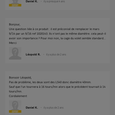
Daniel K.
il y a presque 4 ans
Bonjour,
Une question liée à ce produit : il est préconisé de remplacer le mars
9/14 par un 9/16 ref 1020143. Ils n'ont pas le même diamètre. cela peut-il
avoir son importance ? Pour moi non, la cage du volet semble standard...
Merci
Léopold R.
il y a plus de 2 ans
Bonsoir Léopold,
Pas de problème, les deux sont des LS40 donc diamètre 40mm.
Sauf que l'un tournera à 16 tours/mn alors que le précédent tournait à 14
tours/mn.
Cordialement
Daniel K.
il y a plus de 2 ans