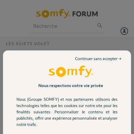
Particuliers
Professionnels
Forum
LES SUJETS VOLET
Volet
Par quoi remplacer un moteur Ls40 mars
Continuer sans accepter →
9/14 filaire
Portail
Bonjour,
J'ai besoin de remplacer mon moteur de volet roulant Ls40 mars 9/14
Garage
Nous respectons votre vie privée
filaire. Existe-t-il toujours ou a-t-il été remplacé par une autre
référence?
Nous (Groupe SOMFY) et nos partenaires utilisons des
Sécurité
technologies telles que les cookies sur notre site pour les
Merci,
finalités suivantes: Personnaliser le contenu et les
publicités, offrir une expérience personnalisée et analyser
Domotique
Yann C.
notre trafic.
il y a presque 4 ans