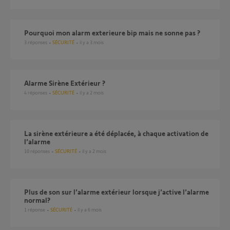
Pourquoi mon alarm exterieure bip mais ne sonne pas ?
3
réponses
SÉCURITÉ
il y a 3 mois
Alarme Sirène Extérieur ?
4
réponses
SÉCURITÉ
il y a 2 mois
La sirène extérieure a été déplacée, à chaque activation de
l’alarme
10
réponses
SÉCURITÉ
il y a 2 mois
Plus de son sur l’alarme extérieur lorsque j’active l’alarme
normal?
1
réponse
SÉCURITÉ
il y a 6 mois