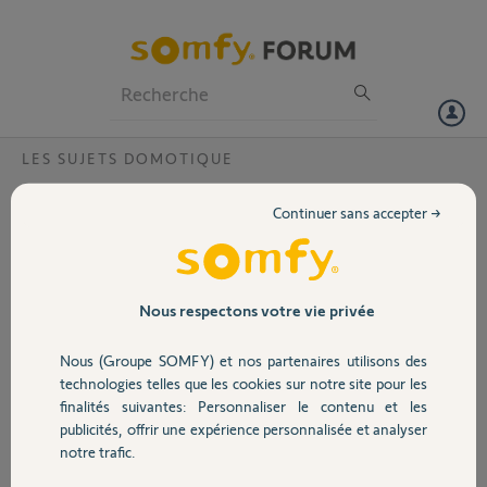
Particuliers
Professionnels
Forum
LES SUJETS DOMOTIQUE
Volet
problème d alarme extérieur avec flash
Continuer sans accepter →
Bonjour,
Portail
ma sirène PROTEXIOM extérieure avec flash ne bip plus
quand je la mets en marche et pareil a la fermeture.J ai voulu la faire
fonctionner comme pour une intrusion aucun son juste le flash qui
Garage
Nous respectons votre vie privée
fonctionne.
pouvez vous m aider?
Nous (Groupe SOMFY) et nos partenaires utilisons des
Sécurité
technologies telles que les cookies sur notre site pour les
Merci,
finalités suivantes: Personnaliser le contenu et les
publicités, offrir une expérience personnalisée et analyser
Domotique
jean pierre A.
notre trafic.
il y a presque 4 ans