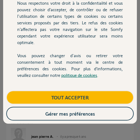
Participer au fil de discussion
Nous respectons votre droit à la confidentialité et vous
Chauffage
pouvez choisir d’accepter, de contrôler ou de refuser
l'utilisation de certains types de cookies ou certains
services proposés par des tiers. Le refus des cookies
Autres produits
Réponses
n’affectera pas votre navigation sur le site Somfy
cependant votre expérience utilisateur sera moins
optimale.
Bonsoir,
Vérifiez que le timbre est bien raccordé sur la carte.
Vous pouvez changer d'avis ou retirer votre
Devis avec un pro
Si oui, alors sirène HS.
consentement à tout moment via le centre de
préférences des cookies. Pour plus d’informations,
CdL
veuillez consulter notre
politique de cookies
.
Contact
Anonyme
il y a presque 4 ans
Boutique
TOUT ACCEPTER
bonjour
Gérer mes préférences
peut on réparer une sirène HS ?
cordialement
jean pierre A.
il y a presque 4 ans