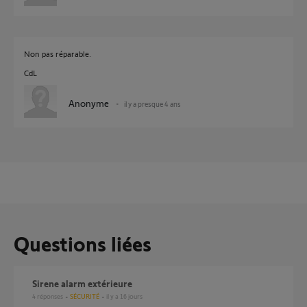
Non pas réparable.
CdL
Anonyme
il y a presque 4 ans
Questions liées
Sirene alarm extérieure
4
réponses
SÉCURITÉ
il y a 16 jours