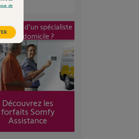
tique de
vention d'un spécialiste
TER
à mon domicile ?
Découvrez les
forfaits Somfy
Assistance