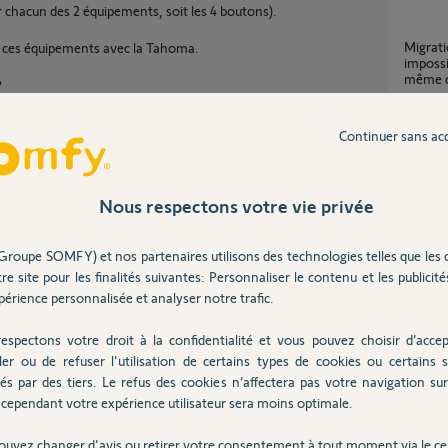
r chacun des 2 équipements, soit les 4 boutons).
Migration TaHoma V1 vers TaHoma Switch
r ces équipements avec la Tahoma.
impossi
même 
?
55
répons
Continuer sans ac
Changement tahoma v1 vers switch.
Problè
Nous respectons votre vie privée
5
réponse
Groupe SOMFY) et nos partenaires utilisons des technologies telles que les 
Partager cette question
re site pour les finalités suivantes: Personnaliser le contenu et les publicités
Tahoma V1 connection application
impors
Participer au fil de discussion
érience personnalisée et analyser notre trafic.
8
réponse
espectons votre droit à la confidentialité et vous pouvez choisir d’accep
ler ou de refuser l'utilisation de certains types de cookies ou certains s
és par des tiers. Le refus des cookies n’affectera pas votre navigation sur 
Migra
cependant votre expérience utilisateur sera moins optimale.
3
réponse
ogrammation et faire une recherche "sans
ouvez changer d'avis ou retirer votre consentement à tout moment via le ce