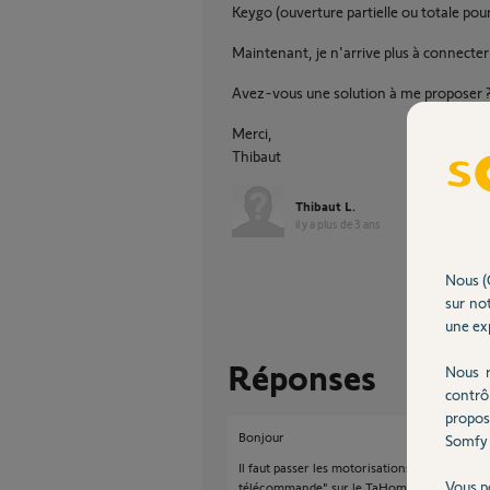
Keygo (ouverture partielle ou totale pou
Maintenant, je n'arrive plus à connecte
Avez-vous une solution à me proposer 
Merci,
Thibaut
Thibaut L.
il y a plus de 3 ans
Nous (
sur not
une exp
Réponses
Nous r
contrô
propos
Bonjour
Somfy 
Il faut passer les motorisations en mode pr
Vous p
télécommande" sur le TaHoma.