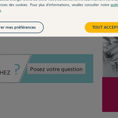
ences des cookies. Pour plus d’informations, veuillez consulter notre
poli
s
.
Inter
er mes préférences
TOUT ACCEP
 3 ans
Posez votre question
CHEZ