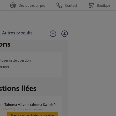
Devis avec un pro
Contact
Boutique
Autres produits
ons
tager cette question
primer
tions liées
tion Tahoma V1 vers tahoma Switch ?
DOMOTIQUE
il y a environ un mois
s
Participer au fil de discussion