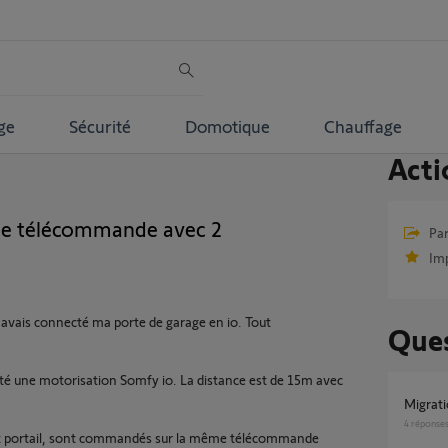
ge
Sécurité
Domotique
Chauffage
Acti
e télécommande avec 2
Par
Im
'avais connecté ma porte de garage en io. Tout
Ques
outé une motorisation Somfy io. La distance est de 15m avec
Migra
4
réponse
 et portail, sont commandés sur la même télécommande