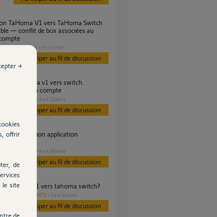
ble — conflit de box associées au
compte
DOMOTIQUE
il y a 3 mois
es
Participer au fil de discussion
cepter →
me connexion compte
DOMOTIQUE
il y a 12 jours
s
Participer au fil de discussion
cookies
, offrir
sble
DOMOTIQUE
il y a 18 jours
s
Participer au fil de discussion
ter, de
ervices
le site
tion tahoma v1 vers tahoma switch?
AUTRES PRODUITS
il y a 24 jours
s
Participer au fil de discussion
ntre de