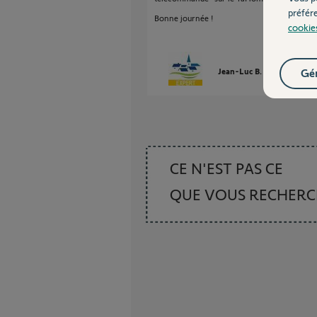
préfér
Bonne journée !
cookie
Gér
Jean-Luc B.
il y a plus de
CE N'EST PAS CE
QUE VOUS RECHER