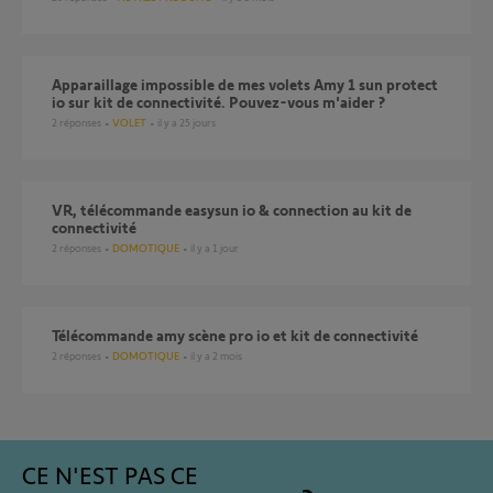
Apparaillage impossible de mes volets Amy 1 sun protect
io sur kit de connectivité. Pouvez-vous m'aider ?
2
réponses
VOLET
il y a 25 jours
VR, télécommande easysun io & connection au kit de
connectivité
2
réponses
DOMOTIQUE
il y a 1 jour
Télécommande amy scène pro io et kit de connectivité
2
réponses
DOMOTIQUE
il y a 2 mois
CE N'EST PAS CE