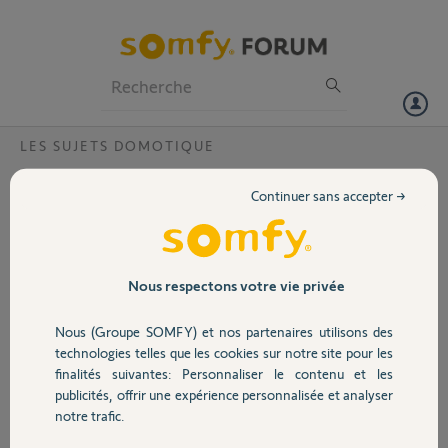
Particuliers
Professionnels
Forum
LES SUJETS DOMOTIQUE
Volet
Kit de connectivité ne détecte pas
Continuer sans accepter →
composio io
Portail
Bonjour,
J’ai acheter un kit de connectivité et il ne trouve pas ma
Garage
télécommande io composio
Nous respectons votre vie privée
J’appuie bien sur le bouton key a l’intérieur de la télécommande et
l’application Tahoma recherche la télécommande pendant 10 min
Nous (Groupe SOMFY) et nos partenaires utilisons des
Sécurité
mais sans succès
technologies telles que les cookies sur notre site pour les
Avez vous une solutions
finalités suivantes: Personnaliser le contenu et les
Merci.
publicités, offrir une expérience personnalisée et analyser
Domotique
notre trafic.
Merci,