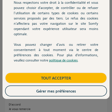
Nous respectons votre droit à la confidentialité et vous
Chauffage
Mathieu T.
pouvez choisir d’accepter, de contrôler ou de refuser
il y a plus de 3 ans
l'utilisation de certains types de cookies ou certains
Participer au fil de discussion
services proposés par des tiers. Le refus des cookies
Autres produits
n’affectera pas votre navigation sur le site Somfy
cependant votre expérience utilisateur sera moins
optimale.
Réponses
Vous pouvez changer d'avis ou retirer votre
Devis avec un pro
consentement à tout moment via le centre de
Bonjour Mathieu,
préférences des cookies. Pour plus d’informations,
Essayer de faire l'inverse.
veuillez consulter notre
politique de cookies
.
envoie de la clef IO depuis le kit de connectivité et une impulsion sur le
Contact
bouton key de a composio.
Bonne journée.
Boutique
TOUT ACCEPTER
Nicolas F.
il y a plus de 3 ans
Gérer mes préférences
D’accord
Je vous remercie