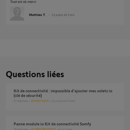
Tout est ok merci
Mathieu T.
il y a plus de 3 ans
Questions liées
Kit de connectivité : impossible d'ajouter mes volets io
(clé de sécurité)
23
réponses
DOMOTIQUE
il y a environ 2 mois
Panne module io Kit de connectivité Somfy
26
réponses
AUTRES PRODUITS
il y a 3 mois