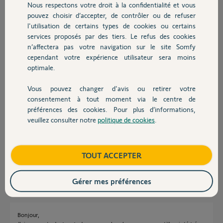
Nous respectons votre droit à la confidentialité et vous
Chauffage
il y a plus de 3 ans
pouvez choisir d’accepter, de contrôler ou de refuser
Participer au fil de discussion
l'utilisation de certains types de cookies ou certains
services proposés par des tiers. Le refus des cookies
Autres produits
n’affectera pas votre navigation sur le site Somfy
cependant votre expérience utilisateur sera moins
Réponses
optimale.
Vous pouvez changer d'avis ou retirer votre
Bonjour,
Devis avec un pro
consentement à tout moment via le centre de
Votre moteur est conçu pour une sécu portillon Somfy à contact NC.
préférences des cookies. Pour plus d’informations,
Aucune autre sécu et surtout pas une sécu électrique ne pourra être
veuillez consulter notre
politique de cookies
.
Contact
raccordée sur ce moteur au risque de perdre tous vos droits de recours
garantie.
CdL
Boutique
TOUT ACCEPTER
Anonyme
il y a plus de 3 ans
Gérer mes préférences
Bonjour,