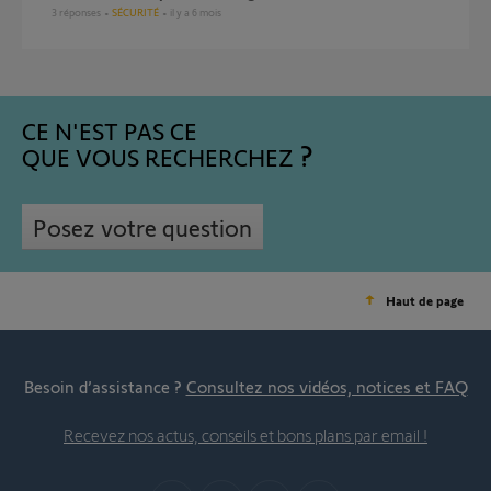
3
réponses
SÉCURITÉ
il y a 6 mois
CE N'EST PAS CE
QUE VOUS RECHERCHEZ
Posez votre question
Haut de page
Besoin d’assistance ?
Consultez nos vidéos, notices et FAQ
Recevez nos actus, conseils et bons plans par email !