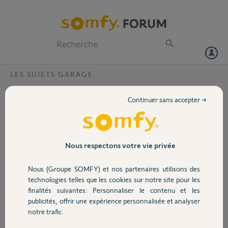
Particuliers
Professionnels
Forum
LES SUJETS GARAGE
Volet
Branchement sécurité portillon
Continuer sans accepter →
Bonjour,
Portail
J'ai un portillon Novoferm Iso 45 ( sur une porte de garage
sectionnelle) équipé d'une sécurité Vitector ENSS1000 à relier sur un
Somfy Dexxo optimo Artens Premium RTS. En borne 3 et 4 il est
Garage
Nous respectons votre vie privée
prévu un contact sec, mais la doc du contact magnétique Vitector
parle de 24volts.
Nous (Groupe SOMFY) et nos partenaires utilisons des
Est ce compatible?
Sécurité
technologies telles que les cookies sur notre site pour les
Bien cordialement et merci d'avance
finalités suivantes: Personnaliser le contenu et les
publicités, offrir une expérience personnalisée et analyser
Merci,
Domotique
notre trafic.
GERARD F.