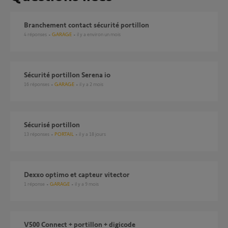
Branchement contact sécurité portillon
4
réponses
GARAGE
il y a environ un mois
Sécurité portillon Serena io
16
réponses
GARAGE
il y a 2 mois
sécurisé portillon
13
réponses
PORTAIL
il y a 18 jours
Dexxo optimo et capteur vitector
1
réponse
GARAGE
il y a 9 mois
V500 Connect + portillon + digicode