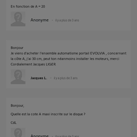
En fonction de A = 20
Anonyme
il y a plus de 3 ans
Bonjour
Je viens d'acheter l'ensemble automatisme portail EVOLVIA , concernant
la côte A, j'ai 30 cm, peut ton néanmoins installer les moteurs, merci
Cordialement Jacques LIGER
Jacques L.
il y a plus de 3 ans
Bonjour,
Quelle est la cote A maxi inscrite sur le disque ?
CdL
Anonyme
il y a plus de 3 ans