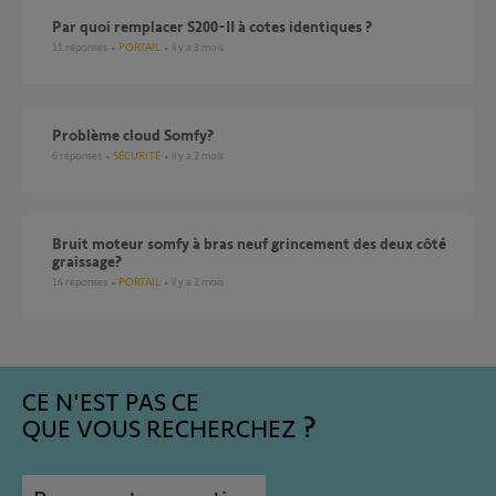
Par quoi remplacer S200-II à cotes identiques ?
11
réponses
PORTAIL
il y a 3 mois
Problème cloud Somfy?
6
réponses
SÉCURITÉ
il y a 2 mois
Bruit moteur somfy à bras neuf grincement des deux côté
graissage?
14
réponses
PORTAIL
il y a 2 mois
CE N'EST PAS CE
QUE VOUS RECHERCHEZ