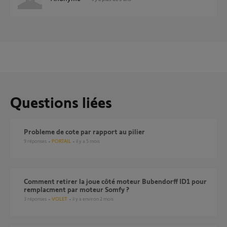
Questions liées
probleme de cote par rapport au pilier
9
réponses
PORTAIL
il y a 5 mois
Comment retirer la joue côté moteur Bubendorff ID1 pour
remplacment par moteur Somfy ?
3
réponses
VOLET
il y a environ 2 mois