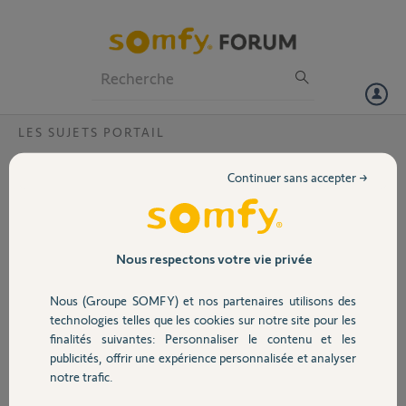
Particuliers
Professionnels
Forum
LES SUJETS PORTAIL
Volet
Problème avec la côte A ?
Continuer sans accepter →
Bonjour,
Portail
La côte A que je mesure est 22cm ,la côte maximum sur le disque est
20 cm . Je ne peux donc pas installé ma motorisation SGS400 ?
Garage
Nous respectons votre vie privée
Merci,
Nous (Groupe SOMFY) et nos partenaires utilisons des
Sécurité
Didier B.
technologies telles que les cookies sur notre site pour les
il y a plus de 3 ans
finalités suivantes: Personnaliser le contenu et les
Participer au fil de discussion
publicités, offrir une expérience personnalisée et analyser
Domotique
notre trafic.