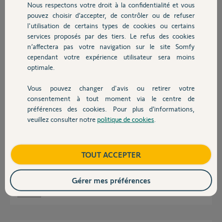
Nous respectons votre droit à la confidentialité et vous
Chauffage
Réponses
pouvez choisir d’accepter, de contrôler ou de refuser
l'utilisation de certains types de cookies ou certains
services proposés par des tiers. Le refus des cookies
Autres produits
Bonjour,
n’affectera pas votre navigation sur le site Somfy
cependant votre expérience utilisateur sera moins
Placez une cale de 2cm sous la patte de fixation au battant.
optimale.
CdL
Vous pouvez changer d'avis ou retirer votre
Anonyme
Devis avec un pro
il y a plus de 3 ans
consentement à tout moment via le centre de
préférences des cookies. Pour plus d’informations,
veuillez consulter notre
politique de cookies
.
Contact
Bonjour V-Rod
Comment je détermine la côte B ?
Boutique
TOUT ACCEPTER
Cdlt
Gérer mes préférences
Didier B.
il y a plus de 3 ans