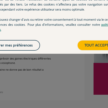
on avec le portail en mode radio ou filaire,
és par des tiers. Le refus des cookies n’affectera pas votre navigation sur 
cependant votre expérience utilisateur sera moins optimale.
eut être affecté à une box domotique.
Inter
ouvez changer d'avis ou retirer votre consentement à tout moment via le ce
ences des cookies. Pour plus d’informations, veuillez consulter notre
poli
s
.
3 ans
er mes préférences
TOUT ACCEP
 prévoir des gaines électriques différentes
du visiophone.
aine ne donne pas de bon résultat a
 ans