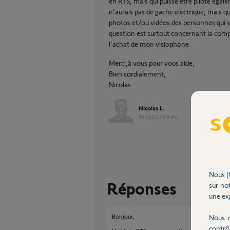
en RTS, mais qui puisse être piloté égale
n'aurais pas de gache electrique, mais q
photos et/ou vidéos des personnes qui
question est surtout concernant la compa
l'achat de mon visiophone.
Merci,à vous pour vous aide,
Bien cordialement,
Nicolas
Nicolas L.
il y a plus de 3 ans
Nous (
Réponses
sur not
une exp
Bonjour,
Nous r
contrô