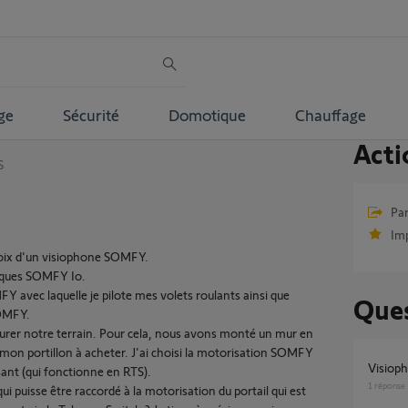
ge
Sécurité
Domotique
Chauffage
Acti
S
Par
Im
choix d'un visiophone SOMFY.
riques SOMFY Io.
avec laquelle je pilote mes volets roulants ainsi que
Ques
SOMFY.
oturer notre terrain. Pour cela, nous avons monté un mur en
 mon portillon à acheter. J'ai choisi la motorisation SOMFY
visiop
ant (qui fonctionne en RTS).
1
réponse
i puisse être raccordé à la motorisation du portail qui est