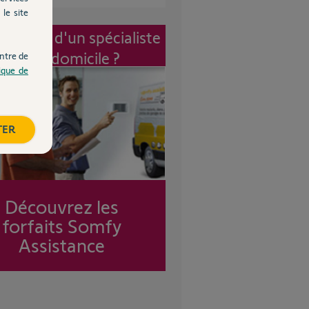
le site
vention d'un spécialiste
à mon domicile ?
ntre de
tique de
TER
Découvrez les
forfaits Somfy
Assistance