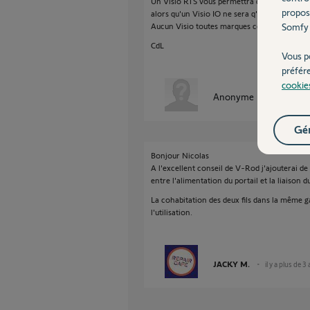
Un Visio RTS vous permettra d'avoir une liais
propos
alors qu'un Visio IO ne sera q'en filaire.
Somfy 
Aucun Visio toutes marques confondues ne p
CdL
Vous p
préfér
cookie
Anonyme
il y a plus de 
Gér
Bonjour Nicolas
A l'excellent conseil de V-Rod j'ajouterai de
entre l'alimentation du portail et la liaison 
La cohabitation des deux fils dans la même g
l'utilisation.
JACKY M.
il y a plus de 3