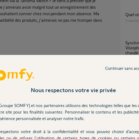
ment via la Tahoma Switch ? Je tiens à préciser que je
ue j'aimerais avoir malgré tout un enregistrement des
 souhaitent sonner chez moi pendant mon absence. Ma
quel 
tibilité des produits, j'aimerais ne pas me tromper dans
2
réponse
Synchronisation et Ecosystème - Caméra +
Visioph
chaude
9
réponse
Continuer sans ac
Visio
18
répons
Nous respectons votre vie privée
Partager cette question
Participer au fil de discussion
Groupe SOMFY) et nos partenaires utilisons des technologies telles que les 
Retou
re site pour les finalités suivantes: Personnaliser le contenu et les publicités
5
réponse
érience personnalisée et analyser notre trafic.
espectons votre droit à la confidentialité et vous pouvez choisir d’accep
ler ou de refuser l'utilisation de certains types de cookies ou certains s