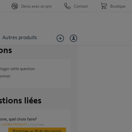
Devis avec un pro
Contact
Boutique
Autres produits
ons
tager cette question
primer
tions liées
hone, quel choix faire?
AUTRES PRODUITS
il y a 2 mois
Participer au fil de discussion