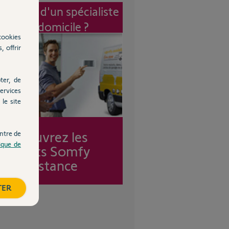
vention d'un spécialiste
à mon domicile ?
cookies
, offrir
ter, de
ervices
le site
Découvrez les
ntre de
tique de
forfaits Somfy
Assistance
TER