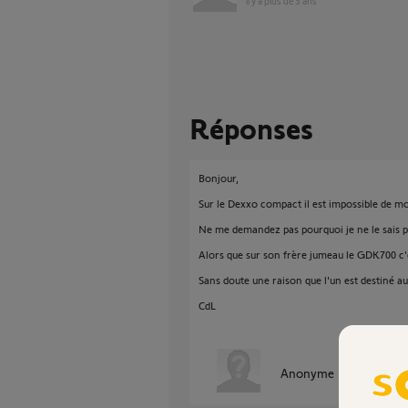
il y a plus de 3 ans
Réponses
Bonjour,
Sur le Dexxo compact il est impossible de modi
Ne me demandez pas pourquoi je ne le sais p
Alors que sur son frère jumeau le GDK700 c'
Sans doute une raison que l'un est destiné au 
CdL
Anonyme
il y a plus de 