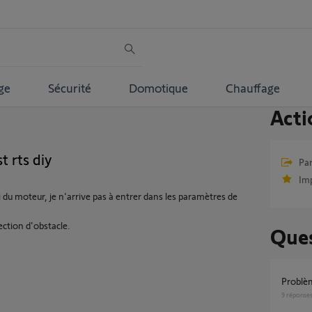
ge
Sécurité
Domotique
Chauffage
Acti
 rts diy
Par
Im
 du moteur, je n'arrive pas à entrer dans les paramètres de
ection d'obstacle.
Ques
problè
9
réponse