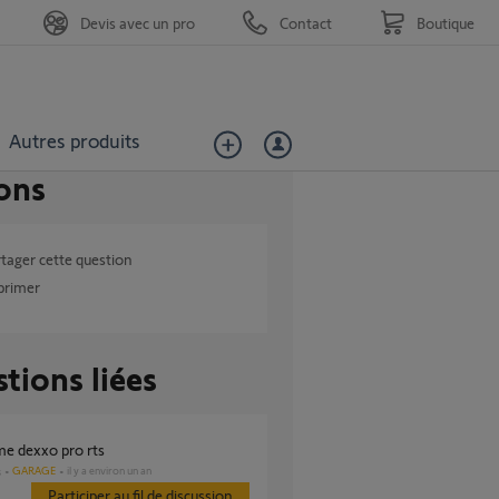
Devis avec un pro
Contact
Boutique
Autres produits
ons
tager cette question
primer
tions liées
me dexxo pro rts
GARAGE
il y a environ un an
s
Participer au fil de discussion