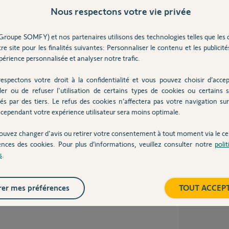
Inter
Nous respectons votre vie privée
Groupe SOMFY) et nos partenaires utilisons des technologies telles que les 
re site pour les finalités suivantes: Personnaliser le contenu et les publicités
5/5130194bgdk_700...
érience personnalisée et analyser notre trafic.
espectons votre droit à la confidentialité et vous pouvez choisir d’accep
ler ou de refuser l'utilisation de certains types de cookies ou certains s
és par des tiers. Le refus des cookies n’affectera pas votre navigation sur 
s
cependant votre expérience utilisateur sera moins optimale.
ouvez changer d'avis ou retirer votre consentement à tout moment via le ce
ences des cookies. Pour plus d’informations, veuillez consulter notre
poli
nip de paramétrage de la sensibilité d'obstacle.
s
.
l'âme, sur ce moteur j'avais réglé la détection
dans ce paramètre.
er mes préférences
TOUT ACCEP
'est dorénavant plus possible.