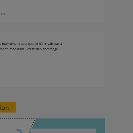
3 ans
 maintenant pourquoi je n'arrivais pas à
ement impossible., c'est bien dommage.
s
sion