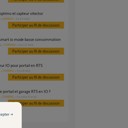
optimo et capteur vitector
GARAGE
il y a 9 mois
Participer au fil de discussion
 smart io mode basse consommation
GARAGE
il y a 11 mois
es
Participer au fil de discussion
eur IO pour portail en RTS
PORTAIL
il y a 8 mois
s
Participer au fil de discussion
e portail et garage RTS en IO ?
PORTAIL
il y a plus d'un an
s
Participer au fil de discussion
cepter →