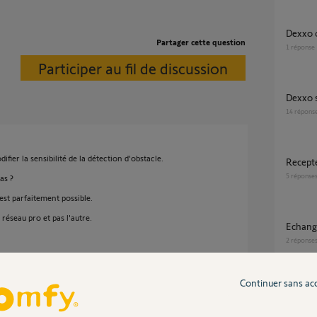
Dexxo 
Partager cette question
1
réponse
Participer au fil de discussion
Dexxo
14
répons
fier la sensibilité de la détection d'obstacle.
recept
5
réponse
as ?
est parfaitement possible.
réseau pro et pas l'autre.
Echang
2
réponse
Continuer sans ac
3 ans