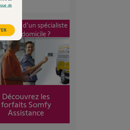
tique de
vention d'un spécialiste
TER
à mon domicile ?
Découvrez les
forfaits Somfy
Assistance