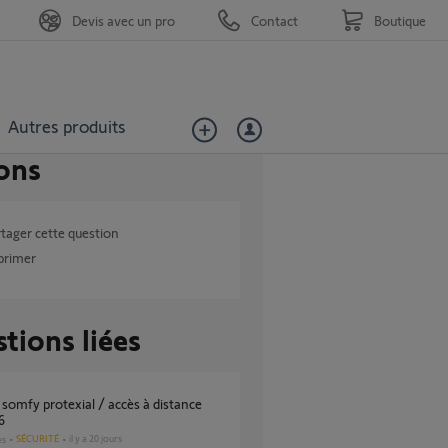
Devis avec un pro
Contact
Boutique
Autres produits
ons
tager cette question
primer
tions liées
6
SÉCURITÉ
il y a 20 jours
es