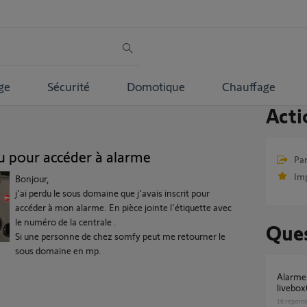
ge
Sécurité
Domotique
Chauffage
Acti
 pour accéder à alarme
Par
Im
Bonjour,
j'ai perdu le sous domaine que j'avais inscrit pour
accéder à mon alarme. En pièce jointe l'étiquette avec
le numéro de la centrale .
Ques
Si une personne de chez somfy peut me retourner le
sous domaine en mp.
alarme somfy protexial / accès à distance
livebox
16
répons