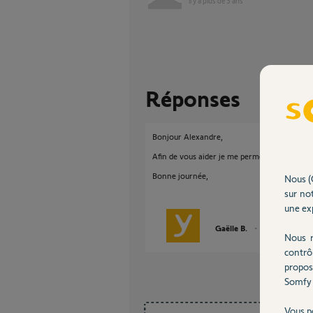
il y a plus de 3 ans
Réponses
Bonjour Alexandre,
Afin de vous aider je me permets de vous en
Bonne journée,
Nous (
sur not
une exp
Gaëlle B.
il y a plus de 3 a
Nous r
contrô
propos
Somfy 
Vous p