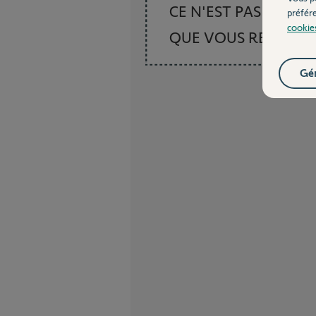
CE N'EST PAS CE
préfér
cookie
QUE VOUS RECHER
Gér