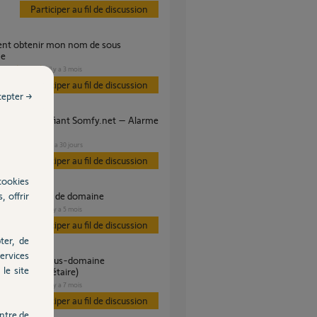
Participer au fil de discussion
ne
SÉCURITÉ
il y a 3 mois
es
Participer au fil de discussion
cepter →
iom
SÉCURITÉ
il y a 30 jours
s
Participer au fil de discussion
cookies
, offrir
tialisation nom de domaine
SÉCURITÉ
il y a 5 mois
es
Participer au fil de discussion
ter, de
ervices
le site
ment propriétaire)
SÉCURITÉ
il y a 7 mois
es
Participer au fil de discussion
ntre de