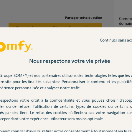
Partager cette question
Comment obtenir mon nom de sous
domai
Participer au fil de discussion
34
répons
Continuer sans ac
Perte de mon identifiant Somfy.net – Alarme
Protex
Nous respectons votre vie privée
3
réponse
voyer un mail.
Groupe SOMFY) et nos partenaires utilisons des technologies telles que les 
re site pour les finalités suivantes: Personnaliser le contenu et les publicités
réini
érience personnalisée et analyser notre trafic.
12
répons
ns
espectons votre droit à la confidentialité et vous pouvez choisir d’accep
ler ou de refuser l'utilisation de certains types de cookies ou certains s
Nouveau Nom de sous-domaine
és par des tiers. Le refus des cookies n’affectera pas votre navigation sur 
(change
cependant votre expérience utilisateur sera moins optimale.
18
répons
ouvez changer d'avis ou retirer votre consentement à tout moment via le ce