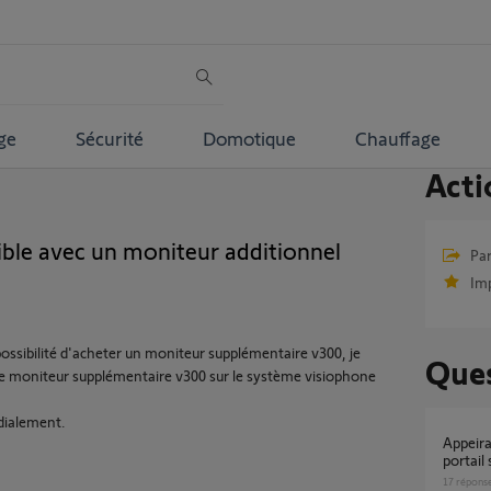
ge
Sécurité
Domotique
Chauffage
Acti
ble avec un moniteur additionnel
Par
Im
 possibilité d'acheter un moniteur supplémentaire v300, je
Ques
r le moniteur supplémentaire v300 sur le système visiophone
dialement.
Appeirage Visiophone V350 avec Récepteur
portail
17
répons