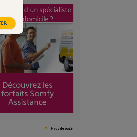
vention d'un spécialiste
à mon domicile ?
TER
Découvrez les
forfaits Somfy
Assistance
Haut de page