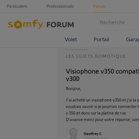
Particuliers
Professionnels
Forum
Volet
Portail
Gara
LES SUJETS DOMOTIQUE
Visiophone v350 compati
v300
Bonjour,
J'ai acheté un visiophone v350 et j'ai la
voudrais savoir si je pourrais connecte
v 350 et donc sur la platine de rue.
D'avance merci pour votre réponse, cor
Geoffrey C.
il y a plus de 3 ans