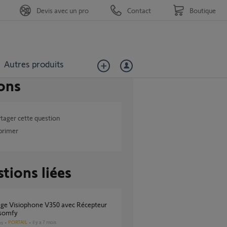
Devis avec un pro
Contact
Boutique
Autres produits
ons
tager cette question
primer
tions liées
 somfy
PORTAIL
il y a 7 mois
es