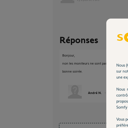
Réponses
Bonjour,
non les moniteurs ne sont pas compatibles e
Nous (
sur not
bonne soirée.
une exp
Nous r
André N.
il y a plus de 3 
contrô
propos
Somfy 
Vous p
préfér