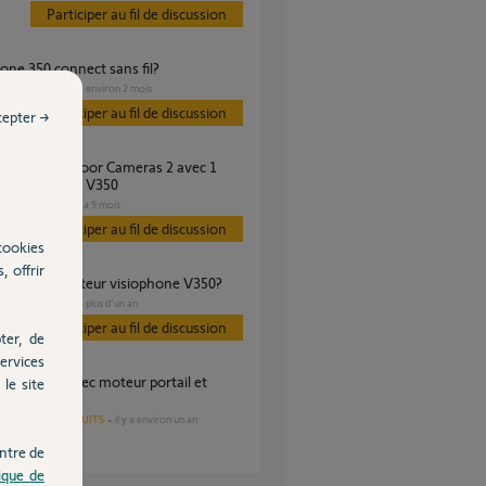
Participer au fil de discussion
hone 350 connect sans fil?
PORTAIL
il y a environ 2 mois
s
Participer au fil de discussion
cepter →
hone Connect V350
SÉCURITÉ
il y a 9 mois
s
Participer au fil de discussion
cookies
, offrir
ntissage moniteur visiophone V350?
PORTAIL
il y a plus d'un an
s
Participer au fil de discussion
ter, de
ervices
le site
e garage
AUTRES PRODUITS
il y a environ un an
s
ntre de
tique de