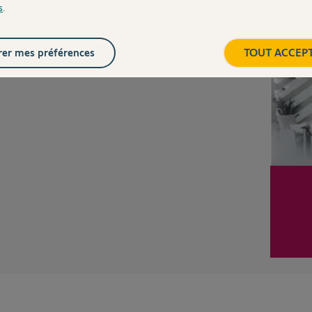
s
.
Inter
Posez votre question
CHEZ
er mes préférences
TOUT ACCEP