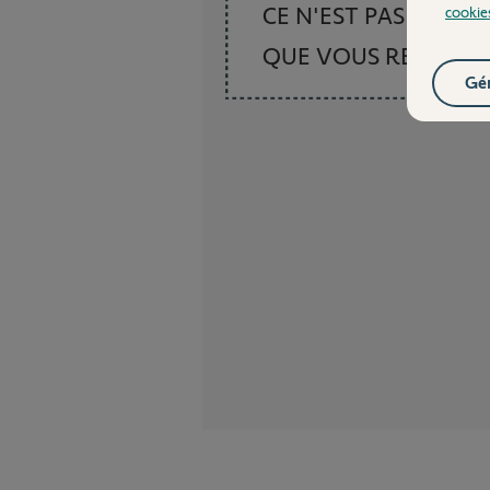
CE N'EST PAS CE
cookie
QUE VOUS RECHER
Gér