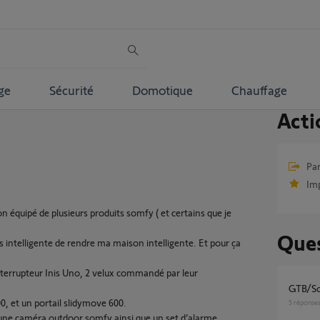
ge
Sécurité
Domotique
Chauffage
Acti
Par
Im
on équipé de plusieurs produits somfy ( et certains que je
Ques
s intelligente de rendre ma maison intelligente. Et pour ça
nterrupteur Inis Uno, 2 velux commandé par leur
GTB/S
, et un portail slidymove 600.
5
réponse
 une caméra outdoor somfy ainsi que un set d’alarme.