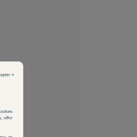
cepter →
cookies
, offrir
ter, de