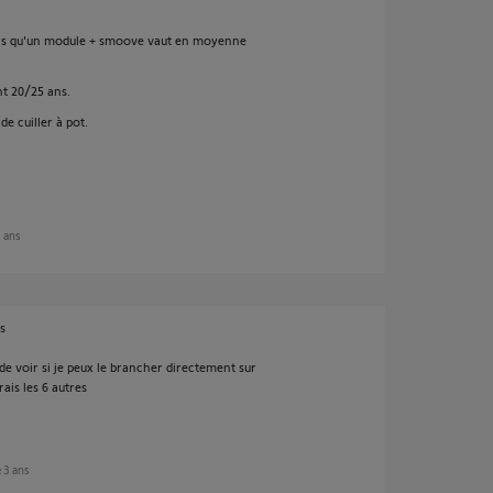
rs qu'un module + smoove vaut en moyenne
nt 20/25 ans.
e cuiller à pot.
3 ans
s
e voir si je peux le brancher directement sur
ais les 6 autres
e 3 ans