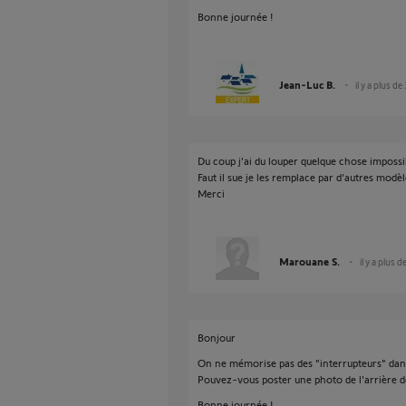
Bonne journée !
Jean-Luc B.
il y a plus de
Du coup j’ai du louper quelque chose impossi
Faut il sue je les remplace par d’autres modèl
Merci
Marouane S.
il y a plus d
Bonjour
On ne mémorise pas des "interrupteurs" da
Pouvez-vous poster une photo de l'arrière 
Bonne journée !