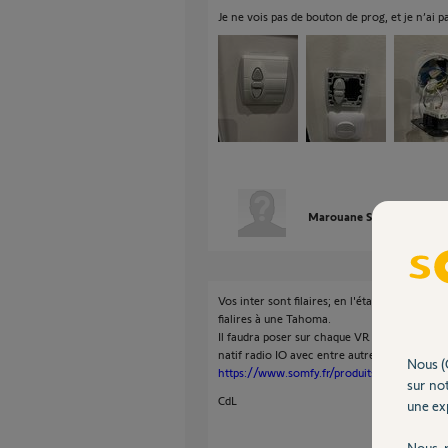
Je ne vois pas de bouton de prog, et je n’ai 
Marouane S.
il y a plus d
Vos inter sont filaires; en l'état actuel des
fialires à une Tahoma.
Il faudra poser sur chaque VR ce module qui
natif radio IO avec entre autre le retour d'ét
Nous (
https://www.somfy.fr/produits/1822660/rece
sur not
CdL
une exp
Nous r