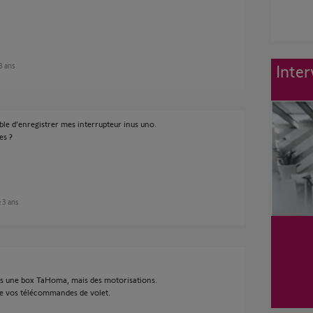
 3 ans
Inter
ble d’enregistrer mes interrupteur inus uno.
es ?
e 3 ans
ns une box TaHoma, mais des motorisations.
de vos télécommandes de volet.