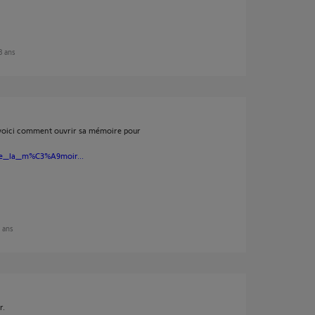
 3 ans
g, voici comment ouvrir sa mémoire pour
_de_la_m%C3%A9moir...
3 ans
r.