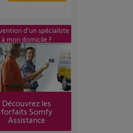
vention d'un spécialiste
à mon domicile ?
Découvrez les
forfaits Somfy
Assistance