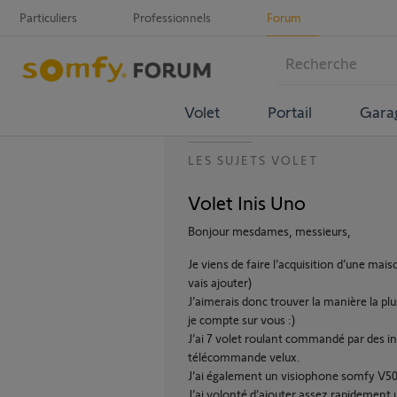
Particuliers
Professionnels
Forum
Volet
Portail
Gara
LES SUJETS VOLET
Volet Inis Uno
Bonjour mesdames, messieurs,
Je viens de faire l’acquisition d’une mais
vais ajouter)
J’aimerais donc trouver la manière la plu
je compte sur vous :)
J’ai 7 volet roulant commandé par des i
télécommande velux.
J’ai également un visiophone somfy V500
J’ai volonté d’ajouter assez rapidement