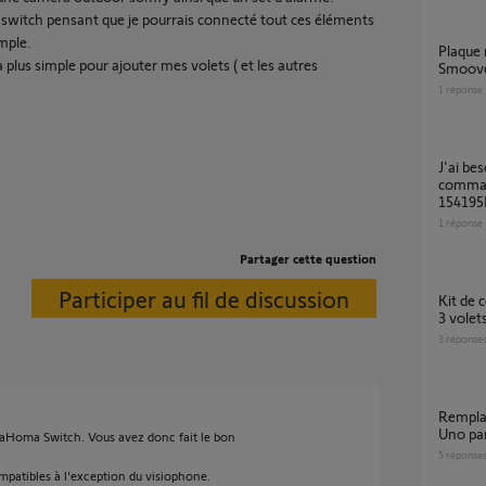
itch pensant que je pourrais connecté tout ces éléments
imple.
Plaque manquante prise électrique volet
 plus simple pour ajouter mes volets ( et les autres
Smoov
1
réponse
J'ai besoin d'une équivalence de référence de
comman
154195B
1
réponse
Partager cette question
Participer au fil de discussion
Kit de connectivité : impossible d’appairer les
3 volet
3
réponse
Remplacer une commande filaire Inteo Inis
Uno pa
TaHoma Switch. Vous avez donc fait le bon
5
réponse
patibles à l'exception du visiophone.