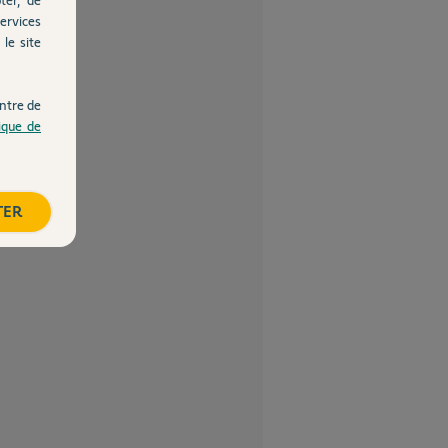
ervices
le site
ntre de
tique de
TER