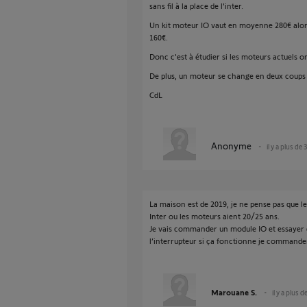
sans fil à la place de l'inter.
Un kit moteur IO vaut en moyenne 280€ alo
160€.
Donc c'est à étudier si les moteurs actuels o
De plus, un moteur se change en deux coups d
CdL
Anonyme
il y a plus de 
La maison est de 2019, je ne pense pas que le
Inter ou les moteurs aient 20/25 ans.
Je vais commander un module IO et essayer d
l’interrupteur si ça fonctionne je commander
Marouane S.
il y a plus d