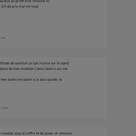
acieux au profit d'un smoove IO.
3/4 du prix d'un kit neuf.
3 ans
titude de question je suis novice sur le sujet)
 place de mes modules ( blocs blancs sur ma
mes boites encastré si je dois ajouter le
e 3 ans
r le module sous le coffre et de poser un smoove