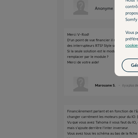
contrô
Anonyme
il y a plus de 
propos
Somfy 
Vous p
Merci V-Rod!
préfér
D’un point de vue financier il ne vaut pas m
cookie
des interrupteurs RTS? Style smoove rts ? Ou 
Si la seule solution est le module avez vous 
remplacer par le module ?
Merci de votre aide!
Gér
Marouane S.
il y a plus d
Financièrement parlant et en fonction de l'â
changer carrément les moteurs pour du IO. (
Vu que vous avez Tahoma il vous faut du IO, 
mais s'ajoute derrière l'inter inverseur.
Vous avez tous les schéma au bas de la fiche 