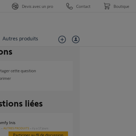
Devis avec un pro
Contact
Boutique
Autres produits
ons
tager cette question
primer
tions liées
omfy Inis
AUTRES PRODUITS
il y a 17 jours
s
Participer au fil de discussion