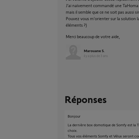
J’ai naïvement commandé une TaHoma sw
mais il semble que ce ne soit pas aussi s
Pouvez vous m’orienter sur la solution la
éléments ?)
Merci beaucoup de votre aide,
Marouane S.
il y a plus de 3 ans
Réponses
Bonjour
La dernière box domotique de Somfy est la 
choix.
Tous vos éléments Somfy et Vélux seront com