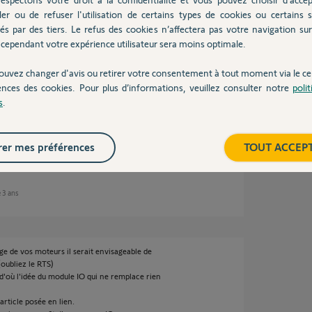
ler ou de refuser l'utilisation de certains types de cookies ou certains s
3 ans
és par des tiers. Le refus des cookies n’affectera pas votre navigation sur 
cependant votre expérience utilisateur sera moins optimale.
ouvez changer d'avis ou retirer votre consentement à tout moment via le ce
ences des cookies. Pour plus d’informations, veuillez consulter notre
poli
ieux changer directement les interrupteurs par
s
.
je rate un truc ?
une doc ou un schéma ? Quel partie je dois
er mes préférences
TOUT ACCEP
e 3 ans
ge de vos moteurs il serait envisageable de
oubliez le RTS)
d'où l'idée du module IO qui ne remplace rien
article posée en lien.