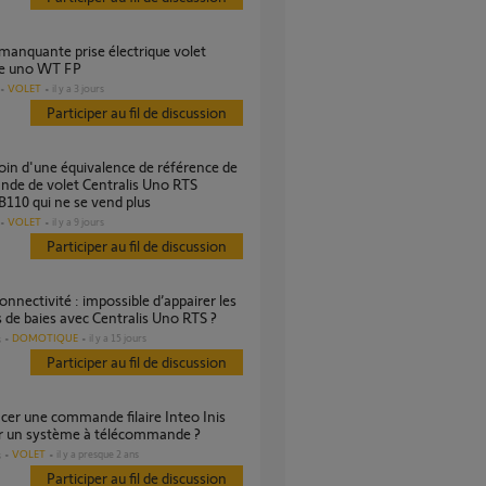
e uno WT FP
VOLET
il y a 3 jours
Participer au fil de discussion
de de volet Centralis Uno RTS
110 qui ne se vend plus
VOLET
il y a 9 jours
Participer au fil de discussion
s de baies avec Centralis Uno RTS ?
DOMOTIQUE
il y a 15 jours
s
Participer au fil de discussion
r un système à télécommande ?
VOLET
il y a presque 2 ans
s
Participer au fil de discussion