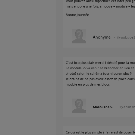
Vous pouvez aussi supprimer cet inter peu gr
mais encore une fois, smoove + module = les 
Bonne journée
Anonyme
il y a plus de 
C’est bcp plus clair merci ( désolé pour la mul
Le module Io va venir se brancher en lieu et
photo) selon le schéma fourni ou en plus ?
Je crains de ne pas avoir assez de place dans 
module en plus de mes blocs
Marouane S.
il y a plus d
Ce qui est le plus simple à faire est de pose