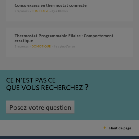
conso excessive thermostat connecté
5
réponses
CHAUFFAGE
il y a 10 mois
Thermostat Programmable Filaire : Comportement
erratique
5
réponses
DOMOTIQUE
il y a plus d'un an
CE N'EST PAS CE
QUE VOUS RECHERCHEZ
Posez votre question
Haut de page