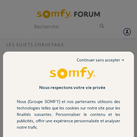
Particuliers
Professionnels
Forum
LES SUJETS CHAUFFAGE
Volet
Conso excessive pile thermostat
Continuer sans accepter →
programmable filaire
Portail
Bonjour,
Mon thermostat programmable consomme 2 piles par mois depuis
Garage
3-4 mois.
Nous respectons votre vie privée
Auparavant je changeais les piles tous les ans.
Mon thermostat a 5 ans.
Nous (Groupe SOMFY) et nos partenaires utilisons des
Sécurité
Y'a-t-il un paramétrage particulier qui fait que le système consomme
technologies telles que les cookies sur notre site pour les
autant ?
finalités suivantes: Personnaliser le contenu et les
Je n'ai pas encore essayé un retour aux réglages usines
publicités, offrir une expérience personnalisée et analyser
Domotique
notre trafic.
Merci de votre aide,