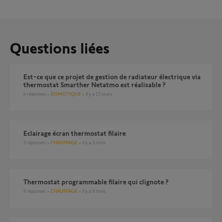
Questions liées
Est-ce que ce projet de gestion de radiateur électrique via
thermostat Smarther Netatmo est réalisable ?
4
réponses
DOMOTIQUE
il y a 15 jours
Eclairage écran thermostat filaire
3
réponses
CHAUFFAGE
il y a 3 mois
Thermostat programmable filaire qui clignote ?
9
réponses
CHAUFFAGE
il y a 9 mois