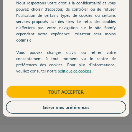
Nous respectons votre droit à la confidentialité et vous
Chauffage
Hervé L.
pouvez choisir d’accepter, de contrôler ou de refuser
il y a plus de 3 ans
l'utilisation de certains types de cookies ou certains
services proposés par des tiers. Le refus des cookies
Autres produits
n’affectera pas votre navigation sur le site Somfy
Réponses
cependant votre expérience utilisateur sera moins
optimale.
Vous pouvez changer d'avis ou retirer votre
Bonjour Hervé,
Devis avec un pro
consentement à tout moment via le centre de
Il faudra tentez la remise a zéro de votre produit.
préférences des cookies. Pour plus d’informations,
veuillez consulter notre
politique de cookies
.
Si cela perdure il faudra hélas remplacer le produit.
Contact
N'hésitez pas à contacter le service client pour plus de réactivité.
Bonne journée
Boutique
TOUT ACCEPTER
Julien D.
il y a plus de 3 ans
Gérer mes préférences