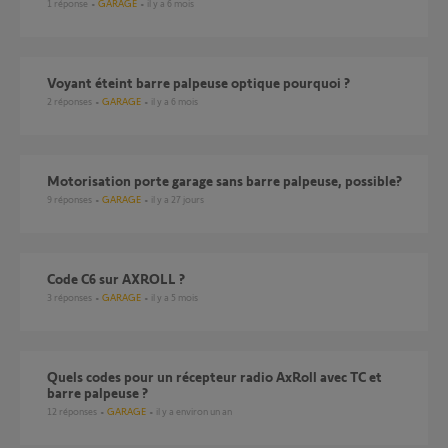
1
réponse
GARAGE
il y a 6 mois
Voyant éteint barre palpeuse optique pourquoi ?
2
réponses
GARAGE
il y a 6 mois
Motorisation porte garage sans barre palpeuse, possible?
9
réponses
GARAGE
il y a 27 jours
Code C6 sur AXROLL ?
3
réponses
GARAGE
il y a 5 mois
Quels codes pour un récepteur radio AxRoll avec TC et
barre palpeuse ?
12
réponses
GARAGE
il y a environ un an