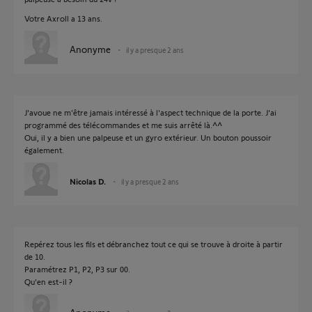
Votre Axroll a 13 ans.
Anonyme
il y a presque 2 ans
J'avoue ne m'être jamais intéressé à l'aspect technique de la porte. J'ai
programmé des télécommandes et me suis arrêté là.^^
Oui, il y a bien une palpeuse et un gyro extérieur. Un bouton poussoir
également.
Nicolas D.
il y a presque 2 ans
Repérez tous les fils et débranchez tout ce qui se trouve à droite à partir
de 10.
Paramétrez P1, P2, P3 sur 00.
Qu'en est-il ?