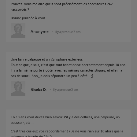
Pouvez-vous me dire quels sont précisément les accessoires 24v
raccordés ?
Bonne journée à vous.
Anonyme
il y a presque 2 ans
Une barre palpeuse et un gyrophare extérieur.
Tout ce que je sais, c'est que tout fonctionne correctement depuis 10 ans.
Il y a la même porte à côté, avec les mêmes caractéristiques, et elle n'a
pas de souci. Bon, je dois répondre un peu à côté... ;)
Nicolas D.
il y a presque 2 ans
En 10 ans vous devez bien savoir s'il y a des cellules, une palpeuse, un
poussoir, etc....
C'est très curieux vos raccordement ? Je ne vois rien sur 10 alors que la
palpeuse a besoin du 24v ?