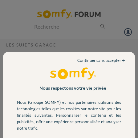
Particuliers
Professionnels
Forum
LES SUJETS GARAGE
Volet
Erreur E7 AXroll barre palpeuse
Continuer sans accepter →
Bonjour,
Portail
Erreur E7 sur ma porte de garage, c'est clairement la barre palpeuse
qui cause ce problème. J'ai débranché les connectiques sur le boitier
AXroll mais l'erreur E7 persiste.
Garage
Nous respectons votre vie privée
Y-a-t-il un réglage a modifier sur le boitier AXroll ???
Par avance merci
Nous (Groupe SOMFY) et nos partenaires utilisons des
Cordialement
Sécurité
technologies telles que les cookies sur notre site pour les
finalités suivantes: Personnaliser le contenu et les
Merci,
publicités, offrir une expérience personnalisée et analyser
Domotique
notre trafic.
Sebouille M.
il y a plus de 3 ans