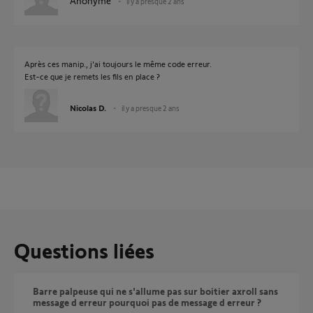
Anonyme
il y a presque 2 ans
Après ces manip., j'ai toujours le même code erreur.
Est-ce que je remets les fils en place ?
Nicolas D.
il y a presque 2 ans
Questions liées
Barre palpeuse qui ne s'allume pas sur boitier axroll sans
message d erreur pourquoi pas de message d erreur ?