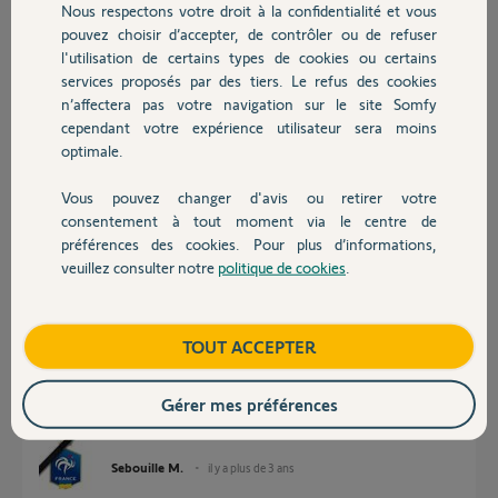
Nous respectons votre droit à la confidentialité et vous
Chauffage
Participer au fil de discussion
pouvez choisir d’accepter, de contrôler ou de refuser
l'utilisation de certains types de cookies ou certains
services proposés par des tiers. Le refus des cookies
Autres produits
n’affectera pas votre navigation sur le site Somfy
Réponses
cependant votre expérience utilisateur sera moins
optimale.
Bonjour,
Vous pouvez changer d'avis ou retirer votre
Devis avec un pro
Quel type de palpeuse ? Avec émetteur à piles ? Si oui, changez-les.
consentement à tout moment via le centre de
préférences des cookies. Pour plus d’informations,
CdL
veuillez consulter notre
politique de cookies
.
Contact
Anonyme
il y a plus de 3 ans
Boutique
TOUT ACCEPTER
Bonjour V-rod,
Gérer mes préférences
Non pas de pile , directement branché sur le AXroll.
Sebouille M.
il y a plus de 3 ans