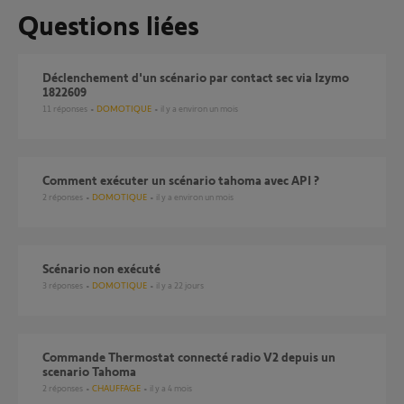
Questions liées
Déclenchement d'un scénario par contact sec via Izymo
1822609
11
réponses
DOMOTIQUE
il y a environ un mois
comment exécuter un scénario tahoma avec API ?
2
réponses
DOMOTIQUE
il y a environ un mois
Scénario non exécuté
3
réponses
DOMOTIQUE
il y a 22 jours
Commande Thermostat connecté radio V2 depuis un
scenario Tahoma
2
réponses
CHAUFFAGE
il y a 4 mois