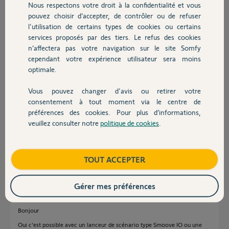
Nous respectons votre droit à la confidentialité et vous
Nicolas N.
Chauffage
pouvez choisir d’accepter, de contrôler ou de refuser
il y a plus de 3 ans
l'utilisation de certains types de cookies ou certains
Participer au fil de discussion
services proposés par des tiers. Le refus des cookies
Autres produits
n’affectera pas votre navigation sur le site Somfy
cependant votre expérience utilisateur sera moins
Réponses
optimale.
Vous pouvez changer d'avis ou retirer votre
Devis avec un pro
consentement à tout moment via le centre de
bonjour,
préférences des cookies. Pour plus d’informations,
regardez ce lien, et il y'a une vidéo de démonstration avec.
veuillez consulter notre
politique de cookies
.
https://boutique.somfy.fr/lanceur-de-scenarios.html
Contact
bonne soirée.
Boutique
TOUT ACCEPTER
André N.
il y a plus de 3 ans
Gérer mes préférences
Bonjour
Oui c'est possible avec un lanceur de scénario type Smoove IO ou une