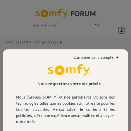
Particuliers
Professionnels
Forum
LES SUJETS DOMOTIQUE
Volet
Commander un scénario Tahoma avec une
Continuer sans accepter →
télécommande
Portail
Bonjour,
Est-ce possible de commander un scénario de la box Tahoma avec
Garage
Nous respectons votre vie privée
une télécommande. Si oui avec quel type de télécommande et quelle
est la procédure svp ?
Nous (Groupe SOMFY) et nos partenaires utilisons des
Merci d'avance.
Sécurité
technologies telles que les cookies sur notre site pour les
finalités suivantes: Personnaliser le contenu et les
Nicolas
publicités, offrir une expérience personnalisée et analyser
Domotique
Merci,
notre trafic.