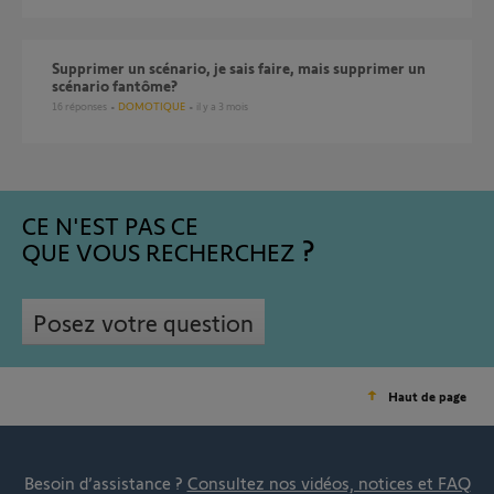
Supprimer un scénario, je sais faire, mais supprimer un
scénario fantôme?
16
réponses
DOMOTIQUE
il y a 3 mois
CE N'EST PAS CE
QUE VOUS RECHERCHEZ
Posez votre question
Haut de page
Besoin d’assistance ?
Consultez nos vidéos, notices et FAQ