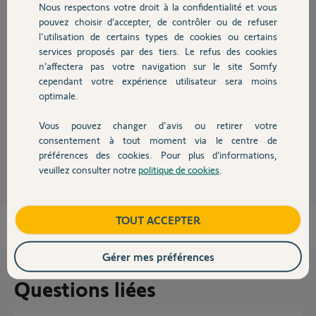
Nous respectons votre droit à la confidentialité et vous
Chauffage
Réponses
pouvez choisir d’accepter, de contrôler ou de refuser
l'utilisation de certains types de cookies ou certains
services proposés par des tiers. Le refus des cookies
Autres produits
Bonjour Jack,
n’affectera pas votre navigation sur le site Somfy
cependant votre expérience utilisateur sera moins
Il n'y a pas de compte à distance créé donc pas de nom de sous domaine.
Nous vous invitons à faire la création de votre compte.
optimale.
Bonne journée,
Vous pouvez changer d'avis ou retirer votre
Devis avec un pro
consentement à tout moment via le centre de
Gaëlle B.
il y a environ 3 ans
préférences des cookies. Pour plus d’informations,
veuillez consulter notre
politique de cookies
.
Contact
Boutique
TOUT ACCEPTER
Gérer mes préférences
Questions liées