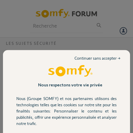
Particuliers
Professionnels
Forum
LES SUJETS SÉCURITÉ
Volet
oublier nom de sous domaine ?
Continuer sans accepter →
Bonjour,
Portail
j'ai perdu le nom de sous domaine et n'ai plus accés a mon alarme. le
numero est 527969 , merci de votre aide
Garage
Nous respectons votre vie privée
Merci,
Nous (Groupe SOMFY) et nos partenaires utilisons des
Sécurité
JACK L.
technologies telles que les cookies sur notre site pour les
il y a environ 3 ans
finalités suivantes: Personnaliser le contenu et les
Participer au fil de discussion
publicités, offrir une expérience personnalisée et analyser
Domotique
notre trafic.