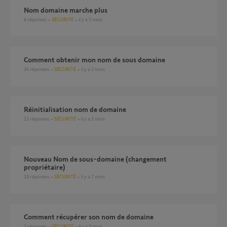
Nom domaine marche plus
6
réponses
SÉCURITÉ
il y a 5 mois
Comment obtenir mon nom de sous domaine
34
réponses
SÉCURITÉ
il y a 3 mois
réinitialisation nom de domaine
12
réponses
SÉCURITÉ
il y a 5 mois
Nouveau Nom de sous-domaine (changement
propriétaire)
18
réponses
SÉCURITÉ
il y a 7 mois
comment récupérer son nom de domaine
3
réponses
SÉCURITÉ
il y a 9 mois