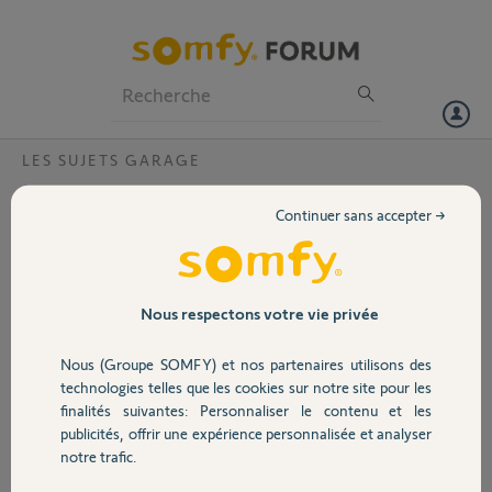
Particuliers
Professionnels
Forum
LES SUJETS GARAGE
Volet
GDK700 fermeture incomplète
Continuer sans accepter →
Bonjour,
Portail
Je viens d'installer un ensemble
GDK700, tout fonctionne bien sauf
que la porte s'arrête à 5mm du sol.
Garage
Nous respectons votre vie privée
j'ai tenté un nouvel apprentissage,
et aussi délesté l'équilibrage, rien
Nous (Groupe SOMFY) et nos partenaires utilisons des
n'y fait. il faut que j'appuie sur la
Sécurité
technologies telles que les cookies sur notre site pour les
porte pour quelle se plaque au sol....
finalités suivantes: Personnaliser le contenu et les
Question y a t il un problème de
publicités, offrir une expérience personnalisée et analyser
bras de liaison ou avec les galets
Domotique
notre trafic.
latéraux? photos jointes..