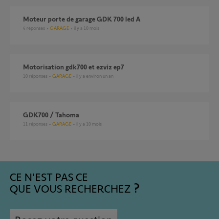
Moteur porte de garage GDK 700 led A
4
réponses
GARAGE
il y a 10 mois
motorisation gdk700 et ezviz ep7
10
réponses
GARAGE
il y a environ un an
GDK700 / Tahoma
11
réponses
GARAGE
il y a 10 mois
CE N'EST PAS CE
QUE VOUS RECHERCHEZ