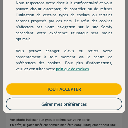
Merci,par avance de votre aide
Nous respectons votre droit à la confidentialité et vous
Chauffage
Cordialement
pouvez choisir d’accepter, de contrôler ou de refuser
l'utilisation de certains types de cookies ou certains
Gilbert
services proposés par des tiers. Le refus des cookies
Autres produits
n’affectera pas votre navigation sur le site Somfy
cependant votre expérience utilisateur sera moins
optimale.
Vous pouvez changer d'avis ou retirer votre
Devis avec un pro
consentement à tout moment via le centre de
Gilbert E.
préférences des cookies. Pour plus d’informations,
il y a environ 3 ans
veuillez consulter notre
politique de cookies
.
Participer au fil de discussion
Contact
Boutique
TOUT ACCEPTER
Réponses
Gérer mes préférences
Bonjour,
Vos photo indiquent un gros problème sur votre porte.
En effet, le galet supérieur semble bien être conçu uniquement pour une