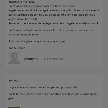
manœuvre manuelle.
En l'état actuel, la courroie cassera à brève échéance.
le galet supérieur doit être réglé de telle sorte qu'il soit en contact avec la
partie supérieure de son rail, or, on en est très loin ! En fait il doit être
aligné au rail horizontal.
Seulement, les lumières de réglage de hauteur du galet sont déjà à fond ?
En l'état actuel votre moteur va souffrir et ne manœuvrera pas cette
porte de façon pérenne;
Attention à la garantie qui ne s'appliquera pas.
Bonne soirée
Anonyme
il y a environ 3 ans
Bonjour,
La porte devrait descendre à fond par son propre poids.
Porte fermée, déverrouillez-la et montrez des photos de la position des
galets.
.