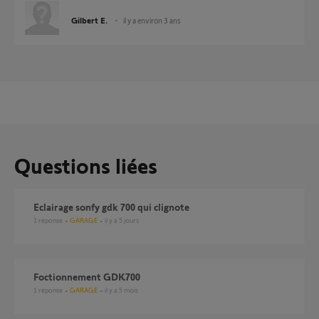
Gilbert E.
il y a environ 3 ans
Questions liées
eclairage sonfy gdk 700 qui clignote
1
réponse
GARAGE
il y a 5 jours
foctionnement GDK700
1
réponse
GARAGE
il y a 5 mois