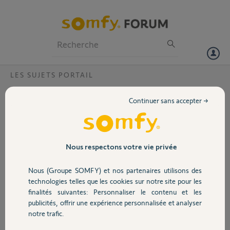
Particuliers
Professionnels
Forum
LES SUJETS PORTAIL
Volet
Evolvia 440: Plusieurs accessoires (contact à
Continuer sans accepter →
clé et contact d'interphone) sur bus 3-4?
Portail
Bonjour,
Sur un Evolvia 440, peut-on bien brancher plusieurs accessoires
Garage
nécessitant un contact sec (en l'occurrence un interphone et un
Nous respectons votre vie privée
contact à clé) sur le BUS 3-4?
Cela me paraissait évident mais une bêtise est si vite arrivée...
Nous (Groupe SOMFY) et nos partenaires utilisons des
Sécurité
Merci!
technologies telles que les cookies sur notre site pour les
finalités suivantes: Personnaliser le contenu et les
Yann P.
publicités, offrir une expérience personnalisée et analyser
Domotique
il y a environ 3 ans
notre trafic.
Participer au fil de discussion