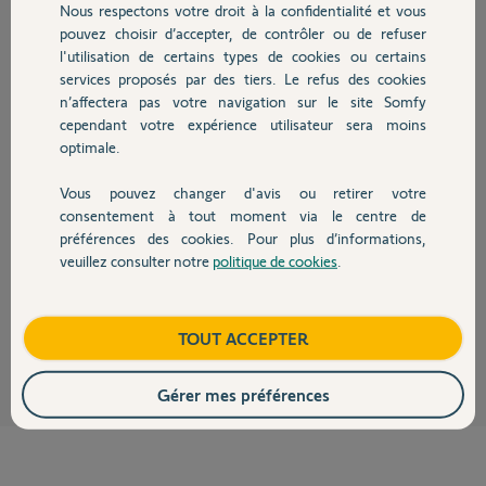
Nous respectons votre droit à la confidentialité et vous
Chauffage
pouvez choisir d’accepter, de contrôler ou de refuser
l'utilisation de certains types de cookies ou certains
Réponses
services proposés par des tiers. Le refus des cookies
Autres produits
n’affectera pas votre navigation sur le site Somfy
cependant votre expérience utilisateur sera moins
optimale.
Bonjour,
Si le boitier est un BUS et non pas un BUS/Start, vous pouvez raccorder
Vous pouvez changer d'avis ou retirer votre
autant d'accessoires à contact sec sur BUS que besoin, en plus des
Devis avec un pro
consentement à tout moment via le centre de
cellules.
Si le bornier ne le permet pas, vous pouvez dissocier les raccordements
préférences des cookies. Pour plus d’informations,
via des wago.
veuillez consulter notre
politique de cookies
.
Contact
Bonne journée
Anonyme
Boutique
il y a environ 3 ans
TOUT ACCEPTER
Gérer mes préférences