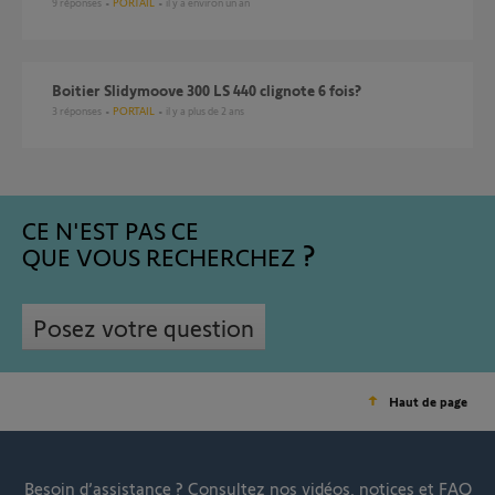
9
réponses
PORTAIL
il y a environ un an
Boitier Slidymoove 300 LS 440 clignote 6 fois?
3
réponses
PORTAIL
il y a plus de 2 ans
CE N'EST PAS CE
QUE VOUS RECHERCHEZ
Posez votre question
Haut de page
Besoin d’assistance ?
Consultez nos vidéos, notices et FAQ