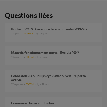
Questions liées
portail EVOLVIA avec une télécommande GYPASS ?
2
réponses
PORTAIL
il y a 25 jours
Mauvais fonctionnement portail Evolvia 400 ?
13
réponses
PORTAIL
il y a 5 mois
Connexion visio Philips eye 2 avec ouverture portail
evolvia
17
réponses
PORTAIL
il y a 12 mois
Connexion clavier sur Evolvia