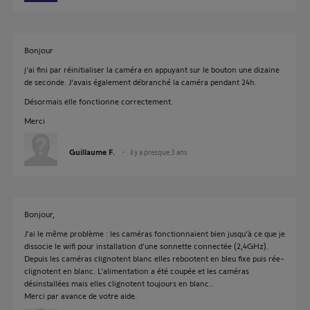
Bonjour
j'ai fini par réinitialiser la caméra en appuyant sur le bouton une dizaine
de seconde. J'avais également débranché la caméra pendant 24h.
Désormais elle fonctionne correctement.
Merci
Guillaume F.
il y a presque 3 ans
Bonjour,
J’ai le même problème : les caméras fonctionnaient bien jusqu’à ce que je
dissocie le wifi pour installation d’une sonnette connectée (2,4GHz).
Depuis les caméras clignotent blanc elles rebootent en bleu fixe puis rée-
clignotent en blanc. L’alimentation a été coupée et les caméras
désinstallées mais elles clignotent toujours en blanc…
Merci par avance de votre aide.