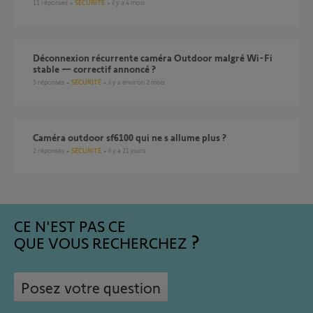
11
réponses
SÉCURITÉ
il y a 4 mois
Déconnexion récurrente caméra Outdoor malgré Wi-Fi
stable — correctif annoncé ?
5
réponses
SÉCURITÉ
il y a environ 2 mois
Caméra outdoor sf6100 qui ne s allume plus ?
2
réponses
SÉCURITÉ
il y a 21 jours
CE N'EST PAS CE
QUE VOUS RECHERCHEZ
Posez votre question