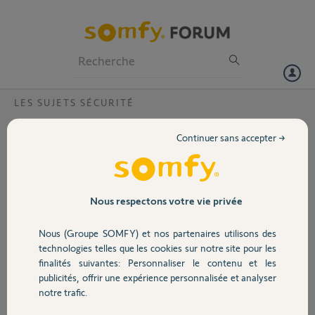
Particuliers
Professionnels
Forum
LES SUJETS SÉCURITÉ
Volet
impossible de réinitialiser Camera Outdoor
Continuer sans accepter →
Somfy
Portail
Bonjour,
je dispose d'une caméra outdoor noir impossible à réinitialiser.
Garage
Nous respectons votre vie privée
Au démarrage, le voyant est bleu fixe puis passe en blanc clignotant.
Nous (Groupe SOMFY) et nos partenaires utilisons des
J'ai réinitialisé la caméra avec le picot pendant 10 sec. A l'issue, la
Sécurité
technologies telles que les cookies sur notre site pour les
caméra reboote mais revient au final sur un voyant blanc clignotant.
finalités suivantes: Personnaliser le contenu et les
Je l'ai supprimée de mes équipements également mais impossible de
publicités, offrir une expérience personnalisée et analyser
Domotique
la réappairer.
notre trafic.
Merci de votre aide.