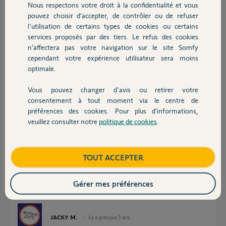
Nous respectons votre droit à la confidentialité et vous
Chauffage
pouvez choisir d’accepter, de contrôler ou de refuser
Merci,
l'utilisation de certains types de cookies ou certains
services proposés par des tiers. Le refus des cookies
Autres produits
Guillaume F.
n’affectera pas votre navigation sur le site Somfy
il y a presque 3 ans
cependant votre expérience utilisateur sera moins
optimale.
Réponses
Vous pouvez changer d'avis ou retirer votre
Devis avec un pro
consentement à tout moment via le centre de
préférences des cookies. Pour plus d’informations,
veuillez consulter notre
politique de cookies
.
Bonjour Guillaume
Contact
Créer un autre site d'installation sur Somfy Protect et essayez de
l'installer dessus.
Boutique
TOUT ACCEPTER
Pour créer un nouveau site, cliquer sur le nom du site existant en haut du
premier écran
Si ça ne fonctionne pas poster le N° MAC de la caméra.
Gérer mes préférences
N'oubliez pas de désactiver le WIFI 5/6 de la box le temps de l'installation.
JACKY M.
il y a presque 3 ans