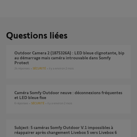
Questions liées
Outdoor Camera 2 (1875326A) : LED bleue clignotante, bip
au démarrage mais caméra introuvable dans Somfy
Protect
24
réponses
SÉCURITÉ
il y a environ 2 mois
Caméra Somfy Outdoor neuve : déconnexions fréquentes
et LED bleue fixe
6
réponses
SÉCURITÉ
il y a environ 2 mois
Subject: 5 caméras Somfy Outdoor V.1 impossibles à
réappairer après changement Livebox 5 vers Livebox 6