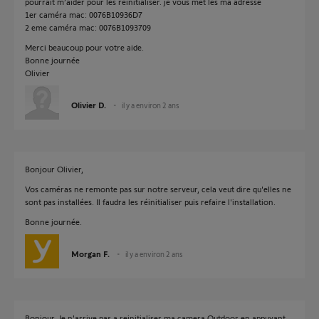
pourrait m’aider pour les réinitialiser. je vous met les ma adresse
1er caméra mac: 0076B10936D7
2 eme caméra mac: 0076B1093709
Merci beaucoup pour votre aide.
Bonne journée
Olivier
Olivier D.
il y a environ 2 ans
Bonjour Olivier,
Vos caméras ne remonte pas sur notre serveur, cela veut dire qu'elles ne
sont pas installées. Il faudra les réinitialiser puis refaire l'installation.
Bonne journée.
Morgan F.
il y a environ 2 ans
Bonjour, Je n'arrive pas a reinitialiser ma camera Outdoor en appuyant