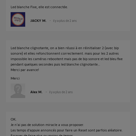
Led blanche Fixe, elle est connectée.
JACKY M.
il y a plus de 2 ans
Led blanche clignotante, on a bien réussi à en réinitialiser 2 (avec bip
sonore) et elles refonctionnent correctement. mais pour les 2 autres
impossible les caméras rebootent mais pas de bip sonore et led bleu fixe
pendant quelques secondes puis led blanche clignotante…
Merci par avance!
Merci
Alex M.
il y a plus de 2 ans
OK.
Je n'ai pas de solution miracle a vous proposer.
Les temps d'appuie annoncés pour faire un Reset sont parfois aléatoire.
Essayer de faire plus ou moins de temps.