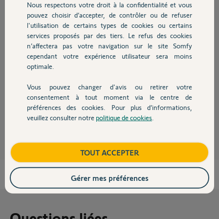
Participer au fil de discussion
Nous respectons votre droit à la confidentialité et vous
Chauffage
pouvez choisir d’accepter, de contrôler ou de refuser
l'utilisation de certains types de cookies ou certains
services proposés par des tiers. Le refus des cookies
Autres produits
Réponses
n’affectera pas votre navigation sur le site Somfy
cependant votre expérience utilisateur sera moins
optimale.
Il est clipsé sur le moteur, il faut appuyé sur les deux clips en même temps
avec un petit tournevis.
Vous pouvez changer d'avis ou retirer votre
Devis avec un pro
Bonne soirée
consentement à tout moment via le centre de
préférences des cookies. Pour plus d’informations,
veuillez consulter notre
politique de cookies
.
Anonyme
il y a presque 3 ans
Contact
Boutique
TOUT ACCEPTER
Gérer mes préférences
Questions liées