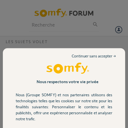
Particuliers
Professionnels
Forum
LES SUJETS VOLET
Volet
comment récupérer adaptateur ZF64 sur
Continuer sans accepter →
ancien moyeur
Portail
Bonjour,
je change mon moteur de volet mais je ne vois pas comment
Garage
récupérer l adaptateur ZF64
Nous respectons votre vie privée
moteur ARIANE 6/17 LT 50
Merci pour votre aide
Nous (Groupe SOMFY) et nos partenaires utilisons des
Sécurité
technologies telles que les cookies sur notre site pour les
Merci,
finalités suivantes: Personnaliser le contenu et les
publicités, offrir une expérience personnalisée et analyser
Domotique
Pat
notre trafic.
il y a presque 3 ans