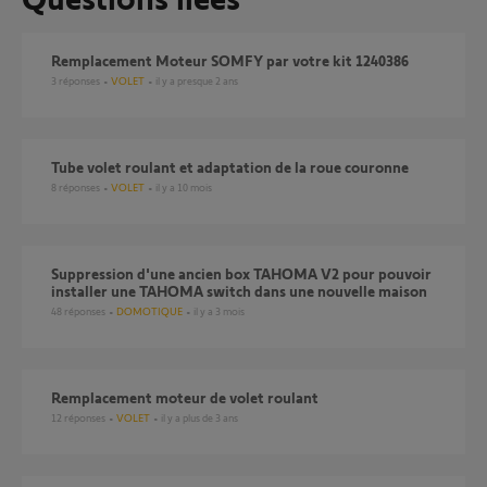
Remplacement Moteur SOMFY par votre kit 1240386
3
réponses
VOLET
il y a presque 2 ans
Tube volet roulant et adaptation de la roue couronne
8
réponses
VOLET
il y a 10 mois
Suppression d'une ancien box TAHOMA V2 pour pouvoir
installer une TAHOMA switch dans une nouvelle maison
48
réponses
DOMOTIQUE
il y a 3 mois
Remplacement moteur de volet roulant
12
réponses
VOLET
il y a plus de 3 ans