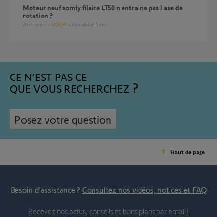
Moteur neuf somfy filaire LT50 n entraine pas l axe de
rotation ?
20
réponses
VOLET
il y a plus de 5 ans
CE N'EST PAS CE
QUE VOUS RECHERCHEZ
Posez votre question
Haut de page
Besoin d’assistance ?
Consultez nos vidéos, notices et FAQ
Recevez nos actus, conseils et bons plans par email !