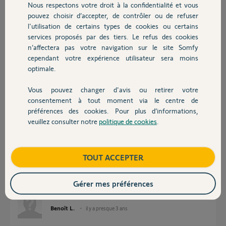
Nous respectons votre droit à la confidentialité et vous
Chauffage
pouvez choisir d’accepter, de contrôler ou de refuser
l'utilisation de certains types de cookies ou certains
Réponses
services proposés par des tiers. Le refus des cookies
Autres produits
n’affectera pas votre navigation sur le site Somfy
cependant votre expérience utilisateur sera moins
Bonjour Maxime,
optimale.
Le nécessaire a été fait, vous pouvez la réactiver.
Vous pouvez changer d'avis ou retirer votre
Bonne journée,
Devis avec un pro
consentement à tout moment via le centre de
préférences des cookies. Pour plus d’informations,
Gaëlle B.
il y a presque 3 ans
veuillez consulter notre
politique de cookies
.
Contact
Boutique
TOUT ACCEPTER
Bonjour, j'ai acheter une tahoma d'occasion mais je ne peux pas me
connecter dessus elle est rester appairé à l'ancien proprio, voici le pin
1202-6721-5657
Gérer mes préférences
Merci
Benoît L.
il y a presque 3 ans