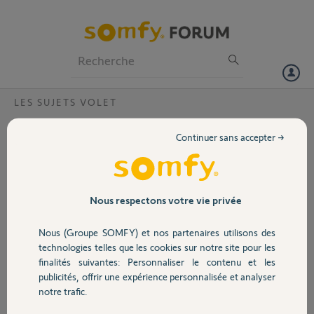
Particuliers
Professionnels
Forum
LES SUJETS VOLET
Volet
Comment changer de compte sur TaHoma
Continuer sans accepter →
Bonjour,
Portail
Je souhaite changer de compte sur ma box TaHoma, je n’ai plus accès
à mon ancienne messagerie , je vous donne le code pin 2004-1585-
Garage
Nous respectons votre vie privée
5567
Nous (Groupe SOMFY) et nos partenaires utilisons des
Merci de votre aide
Sécurité
technologies telles que les cookies sur notre site pour les
finalités suivantes: Personnaliser le contenu et les
Maxime L.
publicités, offrir une expérience personnalisée et analyser
il y a presque 3 ans
Domotique
notre trafic.
Participer au fil de discussion