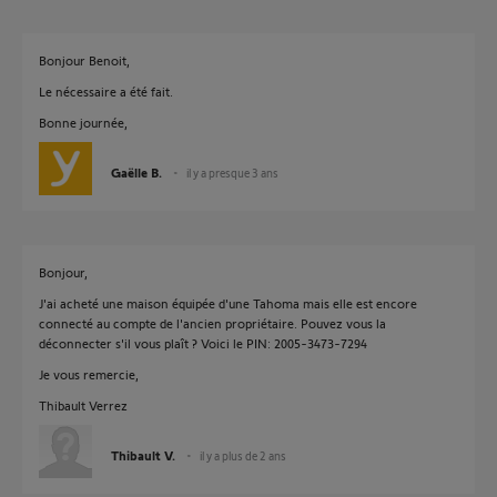
Bonjour Benoit,
Le nécessaire a été fait.
Bonne journée,
Gaëlle B.
il y a presque 3 ans
Bonjour,
J'ai acheté une maison équipée d'une Tahoma mais elle est encore
connecté au compte de l'ancien propriétaire. Pouvez vous la
déconnecter s'il vous plaît ? Voici le PIN: 2005-3473-7294
Je vous remercie,
Thibault Verrez
Thibault V.
il y a plus de 2 ans