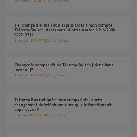
74
réponses
DOMOTIQUE
il y a 3 mois
J'ai changé d'e-mail et n'ai plus accès à mon compte
TaHoma Switch. Accès sans réinitialisation ? PIN 2004-
6572-3712
2
réponses
DOMOTIQUE
il y a 28 jours
Changer le compte d'une Tahoma Switch (identifiant
inconnu)?
5
réponses
DOMOTIQUE
il y a 3 mois
TaHoma Box indiquée “non compatible” après
changement de téléphone alors qu’elle fonctionnait
auparavant ?
1
réponse
DOMOTIQUE
il y a 3 jours