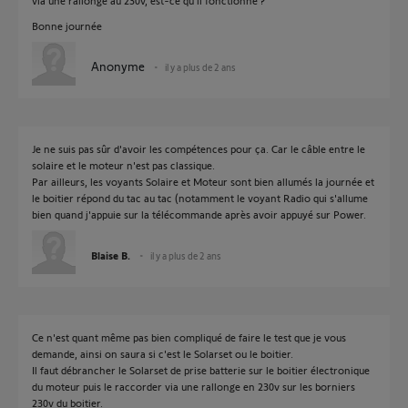
via une rallonge au 230v, est-ce qu'il fonctionne ?
Bonne journée
Anonyme
il y a plus de 2 ans
Je ne suis pas sûr d'avoir les compétences pour ça. Car le câble entre le
solaire et le moteur n'est pas classique.
Par ailleurs, les voyants Solaire et Moteur sont bien allumés la journée et
le boitier répond du tac au tac (notamment le voyant Radio qui s'allume
bien quand j'appuie sur la télécommande après avoir appuyé sur Power.
Blaise B.
il y a plus de 2 ans
Ce n'est quant même pas bien compliqué de faire le test que je vous
demande, ainsi on saura si c'est le Solarset ou le boitier.
Il faut débrancher le Solarset de prise batterie sur le boitier électronique
du moteur puis le raccorder via une rallonge en 230v sur les borniers
230v du boitier.