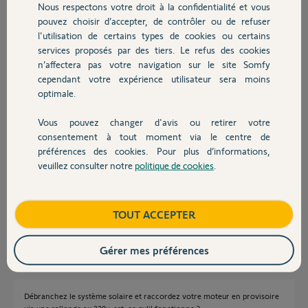
main.
Nous respectons votre droit à la confidentialité et vous
Chauffage
pouvez choisir d’accepter, de contrôler ou de refuser
Quand j'ouvre le boitier du portail, et que j'appuie sur le bouton
l'utilisation de certains types de cookies ou certains
"Power", le voyant du bouton Power s'allume ainsi que le le voyant
services proposés par des tiers. Le refus des cookies
Autres produits
"30s", en fixe. Mais toujours rien ne se passe, quelque soit la
n’affectera pas votre navigation sur le site Somfy
manipulation que je peux tenter.
cependant votre expérience utilisateur sera moins
optimale.
Avez-vous une solution ?
Merci à vous,
Vous pouvez changer d'avis ou retirer votre
Devis avec un pro
Blaise
consentement à tout moment via le centre de
préférences des cookies. Pour plus d’informations,
Blaise B.
veuillez consulter notre
politique de cookies
.
Contact
il y a plus de 2 ans
Participer au fil de discussion
Boutique
TOUT ACCEPTER
Réponses
Gérer mes préférences
Débranchez le système solaire et raccordez votre moteur en provisoire