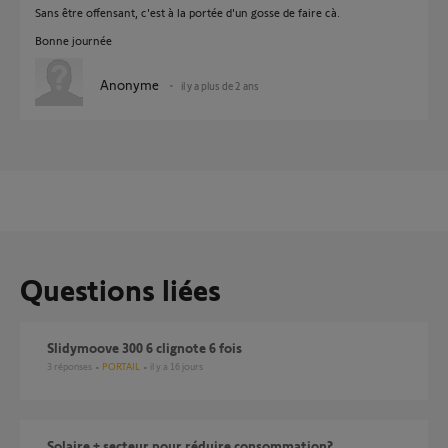
Sans être offensant, c'est à la portée d'un gosse de faire cà.
Bonne journée
Anonyme
il y a plus de 2 ans
Questions liées
slidymoove 300 6 clignote 6 fois
3
réponses
PORTAIL
il y a 16 jours
Solaire + secteur pour réduire consommation?