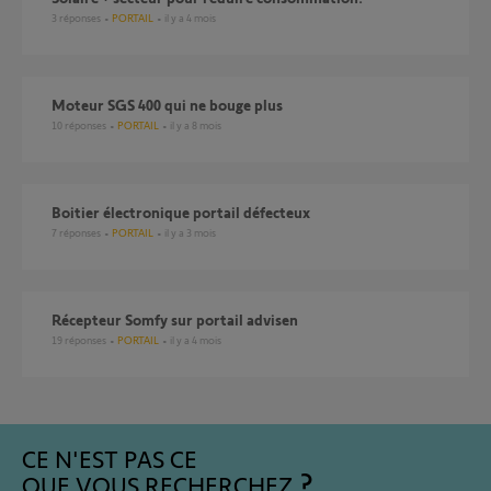
3
réponses
PORTAIL
il y a 4 mois
Moteur SGS 400 qui ne bouge plus
10
réponses
PORTAIL
il y a 8 mois
Boitier électronique portail défecteux
7
réponses
PORTAIL
il y a 3 mois
Récepteur Somfy sur portail advisen
19
réponses
PORTAIL
il y a 4 mois
CE N'EST PAS CE
QUE VOUS RECHERCHEZ