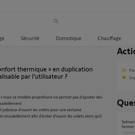
ge
Sécurité
Domotique
Chauffage
Acti
onfort thermique » en duplication
Par
isable par l’utilisateur ?
Im
e » mais ce modèle propriétaire ne permet pas d’ajouter des
Ques
soleillement.
it judicieux d’ouvrir les volets pour une certaine
ensoleillement afin d’éviter d’ouvrir les volets alors qu’il
Scénario confort thermique mode été :
fermer 
5
réponse