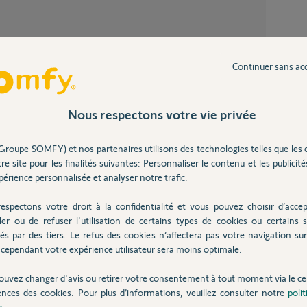
Scénario confort thermique ne fonctionne
pas en 
Continuer sans ac
51
répons
Partager cette question
Nous respectons votre vie privée
Optim
Participer au fil de discussion
5
réponse
Groupe SOMFY) et nos partenaires utilisons des technologies telles que les 
Pilotage PAC Atlantic deux zones ne
re site pour les finalités suivantes: Personnaliser le contenu et les publicités
foncti
érience personnalisée et analyser notre trafic.
7
réponse
espectons votre droit à la confidentialité et vous pouvez choisir d’accep
ler ou de refuser l'utilisation de certains types de cookies ou certains s
Equipements de Chauffage plus reconnu
és par des tiers. Le refus des cookies n’affectera pas votre navigation sur 
depuis 
cependant votre expérience utilisateur sera moins optimale.
38
répons
ouvez changer d'avis ou retirer votre consentement à tout moment via le ce
ans
ences des cookies. Pour plus d’informations, veuillez consulter notre
poli
s
.