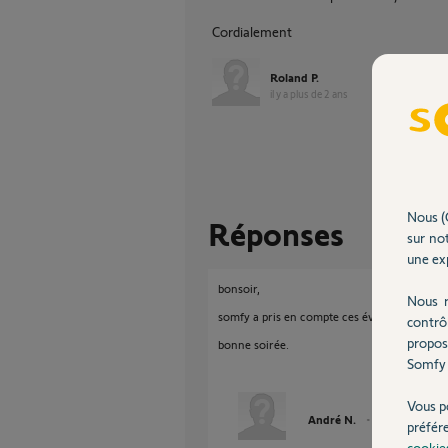
Cordialement
Roland P.
il y a plus de 2 ans
Nous (
Réponses
sur not
une exp
bonsoir,
Nous r
somfy a pris en compte ces évolutions.
contrô
propos
bonne soirée.
Somfy 
Vous p
André N.
il y a plus de 2 
préfér
cookie