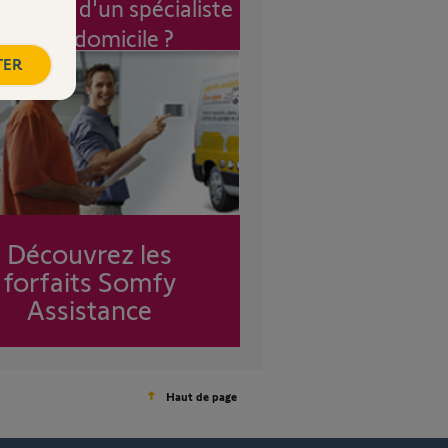
vention d'un spécialiste
à mon domicile ?
TER
Découvrez les
forfaits Somfy
Assistance
Haut de page