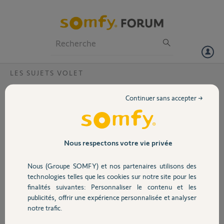
Particuliers
Professionnels
Forum
LES SUJETS VOLET
Volet
Equerre qui ne correspondent pas dans
Continuer sans accepter →
mon coffre (Poser moteur RMS 1000)
Portail
Bonjour,
Je viens d'acheter un moteur RMS
Garage
Nous respectons votre vie privée
1000 pour motoriser mes volets.
Avant, j'avais un systeme de
Nous (Groupe SOMFY) et nos partenaires utilisons des
manivelle. Or aujourd'hui lors de
Sécurité
technologies telles que les cookies sur notre site pour les
mon essai de montage, je me rend
finalités suivantes: Personnaliser le contenu et les
compte qu'il n'y a pas d'equerre
publicités, offrir une expérience personnalisée et analyser
mais un autre systeme (en
Domotique
notre trafic.
plastique). C'est impossible de fixer
le support moteur sur cette piece en