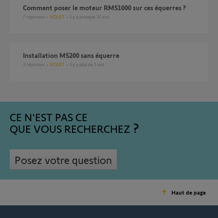
Comment poser le moteur RMS1000 sur ces équerres ?
7
réponses
VOLET
il y a presque 10 ans
Installation MS200 sans équerre
3
réponses
VOLET
il y a plus de 5 ans
CE N'EST PAS CE
QUE VOUS RECHERCHEZ
Posez votre question
Haut de page