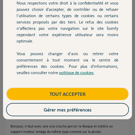
Nous respectons votre droit à la confidentialité et vous
plastique. Qu'est ce que vous
Chauffage
pouvez choisir d’accepter, de contrôler ou de refuser
pouvez me recommander comme
l'utilisation de certains types de cookies ou certains
solution ? Installer un systeme
d'equerre ?
services proposés par des tiers. Le refus des cookies
Autres produits
Merci d'avance pour votre aide
n’affectera pas votre navigation sur le site Somfy
cependant votre expérience utilisateur sera moins
optimale.
Vous pouvez changer d'avis ou retirer votre
Devis avec un pro
consentement à tout moment via le centre de
préférences des cookies. Pour plus d’informations,
Maxime H.
veuillez consulter notre
politique de cookies
.
il y a plus de 2 ans
Contact
Participer au fil de discussion
Boutique
TOUT ACCEPTER
Réponses
Gérer mes préférences
Bonjour, il faut avec une scie cloche percer la flasque et mettre un
support moteur oméga du même type comme sur la photo.