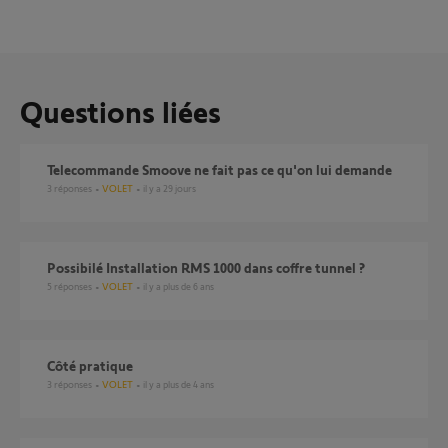
Questions liées
Telecommande Smoove ne fait pas ce qu'on lui demande
3
réponses
VOLET
il y a 29 jours
possibilé Installation RMS 1000 dans coffre tunnel ?
5
réponses
VOLET
il y a plus de 6 ans
Côté pratique
3
réponses
VOLET
il y a plus de 4 ans