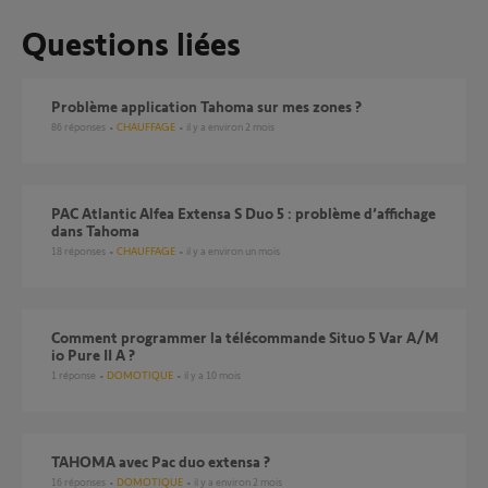
Questions liées
Problème application Tahoma sur mes zones ?
86
réponses
CHAUFFAGE
il y a environ 2 mois
PAC Atlantic Alfea Extensa S Duo 5 : problème d’affichage
dans Tahoma
18
réponses
CHAUFFAGE
il y a environ un mois
Comment programmer la télécommande Situo 5 Var A/M
io Pure II A ?
1
réponse
DOMOTIQUE
il y a 10 mois
TAHOMA avec Pac duo extensa ?
16
réponses
DOMOTIQUE
il y a environ 2 mois