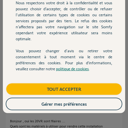
Nous respectons votre droit à la confidentialité et vous
Chauffage
Ronan G.
pouvez choisir d’accepter, de contrôler ou de refuser
il y a plus de 2 ans
l'utilisation de certains types de cookies ou certains
Participer au fil de discussion
services proposés par des tiers. Le refus des cookies
Autres produits
n’affectera pas votre navigation sur le site Somfy
cependant votre expérience utilisateur sera moins
optimale.
Réponses
Vous pouvez changer d'avis ou retirer votre
Devis avec un pro
consentement à tout moment via le centre de
Vos 20 VR sont-ils filaires ou radio ?
préférences des cookies. Pour plus d’informations,
La bos permet de domotiser en créant des scénario et rendant pilotable
veuillez consulter notre
politique de cookies
.
l'installation via son smartphone.
Contact
Les TC sont indispensables dans tous les cas.
Bonne soirée
Boutique
TOUT ACCEPTER
Anonyme
il y a plus de 2 ans
Gérer mes préférences
Bonjour , oui les 20VR sont filaires ....
Quels sont les matériels à utiliser pour rendre cette installation