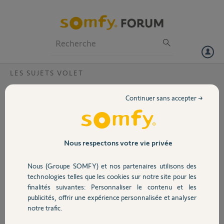
Particuliers
Professionnels
Forum
LES SUJETS VOLET
Volet
plusieurs zones de commande ?
Continuer sans accepter →
Bonjour,
Portail
J'ai de une vingtaine de volets alimenté avec des moteurs de volet
Somfy . j'aimerai faire des zones de 4 ou 5 volets par zone . Chambre
, salon , cuisine , étage ; etc ...
Garage
Nous respectons votre vie privée
J'aimerai connaitre le matériel à utiliser pour obtenir ces zones
différentes ...et le module de micro récepteur pour transformer mon
Nous (Groupe SOMFY) et nos partenaires utilisons des
installation en automatique ??
Sécurité
technologies telles que les cookies sur notre site pour les
de plus quelqu'un peut-il me donner les avantages les inconvénients
finalités suivantes: Personnaliser le contenu et les
entre télécommande et la box ?
publicités, offrir une expérience personnalisée et analyser
Domotique
notre trafic.
Merci,