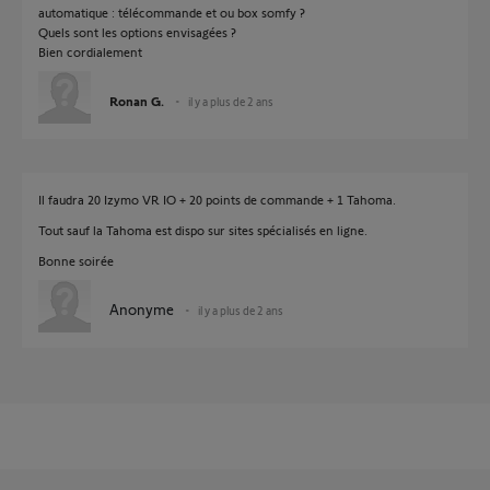
automatique : télécommande et ou box somfy ?
Quels sont les options envisagées ?
Bien cordialement
Ronan G.
il y a plus de 2 ans
Il faudra 20 Izymo VR IO + 20 points de commande + 1 Tahoma.
Tout sauf la Tahoma est dispo sur sites spécialisés en ligne.
Bonne soirée
Anonyme
il y a plus de 2 ans