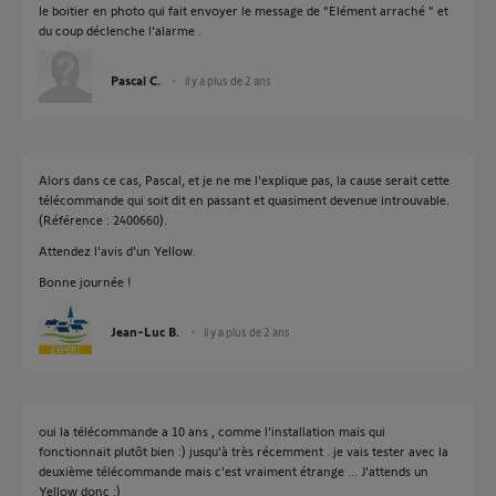
le boitier en photo qui fait envoyer le message de "Elément arraché " et
du coup déclenche l'alarme .
Pascal C.
il y a plus de 2 ans
Alors dans ce cas, Pascal, et je ne me l'explique pas, la cause serait cette
télécommande qui soit dit en passant et quasiment devenue introuvable.
(Référence : 2400660).
Attendez l'avis d'un Yellow.
Bonne journée !
Jean-Luc B.
il y a plus de 2 ans
oui la télécommande a 10 ans , comme l'installation mais qui
fonctionnait plutôt bien :) jusqu'à très récemment . je vais tester avec la
deuxième télécommande mais c'est vraiment étrange ... J'attends un
Yellow donc :)