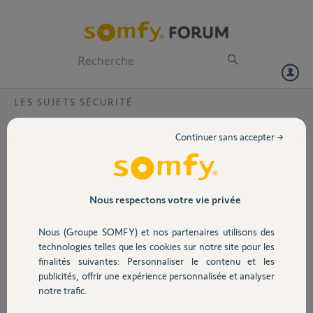
Particuliers
Professionnels
Forum
LES SUJETS SÉCURITÉ
Volet
Probleme bip alarme qui disfonctionne
Continuer sans accepter →
Bonjour,
Portail
Depuis quelques jours lorsque j
active l alarme ou je la désactive elle
Garage
Nous respectons votre vie privée
se met à sonner en indiquant qu un
élément est arraché en l occurence
Nous (Groupe SOMFY) et nos partenaires utilisons des
un Détecteur extérieur… cette
Sécurité
technologies telles que les cookies sur notre site pour les
annomalie ne se produit lorsque j
finalités suivantes: Personnaliser le contenu et les
utilise l application tahoma pour
publicités, offrir une expérience personnalisée et analyser
mettre ou enlever l’alarme. Merci
Domotique
notre trafic.
pour vos idées .
Cdlt