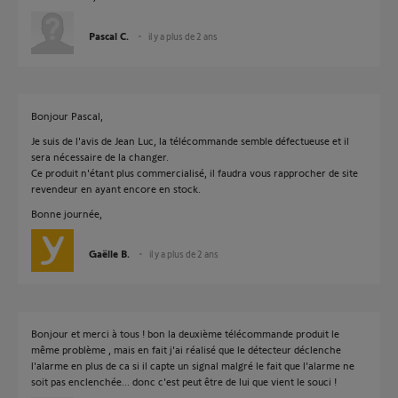
Pascal C.
il y a plus de 2 ans
Bonjour Pascal,
Je suis de l'avis de Jean Luc, la télécommande semble défectueuse et il
sera nécessaire de la changer.
Ce produit n'étant plus commercialisé, il faudra vous rapprocher de site
revendeur en ayant encore en stock.
Bonne journée,
Gaëlle B.
il y a plus de 2 ans
Bonjour et merci à tous ! bon la deuxième télécommande produit le
même problème , mais en fait j'ai réalisé que le détecteur déclenche
l'alarme en plus de ca si il capte un signal malgré le fait que l'alarme ne
soit pas enclenchée... donc c'est peut être de lui que vient le souci !