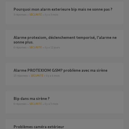
Pourquoi mon alarm exterieure bip mais ne sonne pas ?
3
réponses
SÉCURITÉ
il y a 3 mois
alarme protexiom, déclenchement temporisé, l'alarme ne
sonne plus.
6
réponses
SÉCURITÉ
il y a 12 jours
Alarme PROTEXIOM GSM? problème avec ma sirène
15
réponses
SÉCURITÉ
il y a 4 mois
Bip dans ma sirène ?
6
réponses
SÉCURITÉ
il y a 5 mois
Problèmes caméra extérieur