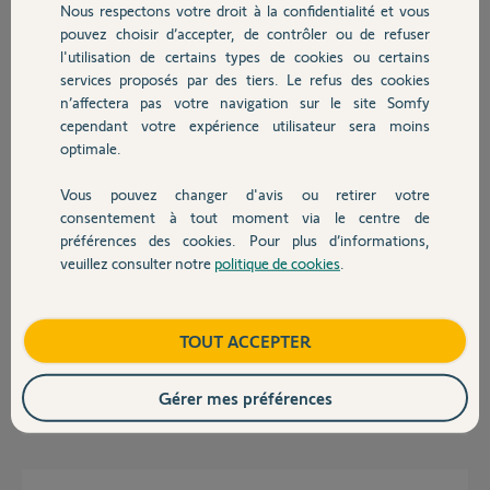
Nous respectons votre droit à la confidentialité et vous
Chauffage
Merci,
pouvez choisir d’accepter, de contrôler ou de refuser
l'utilisation de certains types de cookies ou certains
Pascal C.
services proposés par des tiers. Le refus des cookies
Autres produits
il y a plus de 2 ans
n’affectera pas votre navigation sur le site Somfy
Participer au fil de discussion
cependant votre expérience utilisateur sera moins
optimale.
Vous pouvez changer d'avis ou retirer votre
Devis avec un pro
Réponses
consentement à tout moment via le centre de
préférences des cookies. Pour plus d’informations,
veuillez consulter notre
politique de cookies
.
Contact
Bonjour
Le détecteur est défaillant.
Boutique
TOUT ACCEPTER
Bonne journée !
Gérer mes préférences
Jean-Luc B.
il y a plus de 2 ans