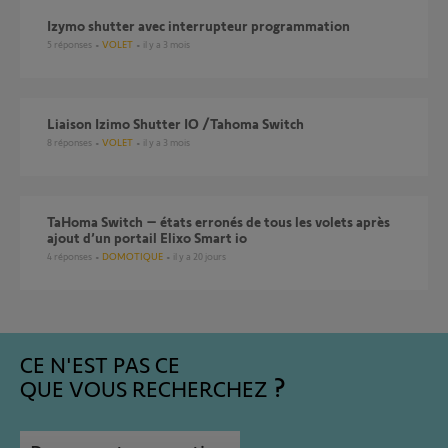
izymo shutter avec interrupteur programmation
5
réponses
VOLET
il y a 3 mois
Liaison Izimo Shutter IO /Tahoma Switch
8
réponses
VOLET
il y a 3 mois
TaHoma Switch – états erronés de tous les volets après
ajout d’un portail Elixo Smart io
4
réponses
DOMOTIQUE
il y a 20 jours
CE N'EST PAS CE
QUE VOUS RECHERCHEZ