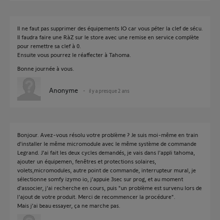
Il ne faut pas supprimer des équipements IO car vous péter la clef de sécu.
Il faudra faire une RàZ sur le store avec une remise en service complète
pour remettre sa clef à 0.
Ensuite vous pourrez le réaffecter à Tahoma.
Bonne journée à vous.
Anonyme
il y a presque 2 ans
Bonjour. Avez-vous résolu votre problème ? Je suis moi-même en train
d'installer le même micromodule avec le même système de commande
Legrand. J'ai fait les deux cycles demandés, je vais dans l'appli tahoma,
ajouter un équipemen, fenêtres et protections solaires,
volets,micromodules, autre point de commande, interrupteur mural, je
sélectionne somfy izymo io, j'appuie 3sec sur prog, et au moment
d'associer, j'ai recherche en cours, puis "un problème est survenu lors de
l'ajout de votre produit. Merci de recommencer la procédure".
Mais j'ai beau essayer, ça ne marche pas.