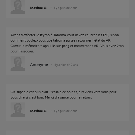
Maxime G.
il y a plus de 2 ans
Avant d'affecter le Izymo à Tahoma vous devez calibrer les FdC, sinon
comment voulez-vous que tahoma puisse retourner l'état du VR.
Ouvrir la mémoire = appui 3s sur prog et mouvement VR. Vous avez 2mn
pour l'associer.
Anonyme
il y a plus de 2 ans
OK super, c'est plus clair. J'essaie ce soir et je reviens vers vous pour
vous dire si c'est bon. Merci d'avance pour le retour.
Maxime G.
il y a plus de 2 ans