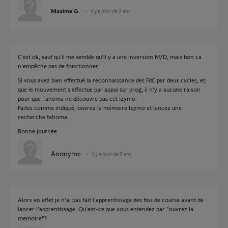
Maxime G.
il y a plus de 2 ans
C'est ok, sauf qu'il me semble qu'il y a une inversion M/D, mais bon ca
n'empêche pas de fonctionner.
Si vous avez bien effectué la reconnaissance des FdC par deux cycles, et,
que le mouvement s'effectue par appui sur prog, il n'y a aucune raison
pour que Tahoma ne découvre pas cet Izymo.
Faites comme indiqué, ouvrez la mémoire Izymo et lancez une
recherche tahoma.
Bonne journée
Anonyme
il y a plus de 2 ans
Alors en effet je n'ai pas fait l'apprentissage des fins de course avant de
lancer l'apprentissage. Qu'est-ce que vous entendez par "ouvrez la
memoire"?