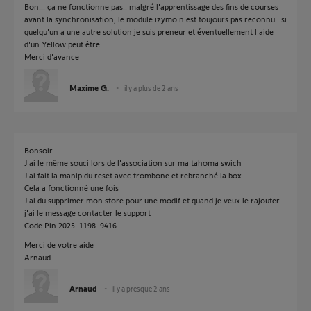
Bon... ça ne fonctionne pas.. malgré l'apprentissage des fins de courses
avant la synchronisation, le module izymo n'est toujours pas reconnu.. si
quelqu'un a une autre solution je suis preneur et éventuellement l'aide
d'un Yellow peut être.
Merci d'avance
Maxime G.
il y a plus de 2 ans
Bonsoir
J'ai le même souci lors de l'association sur ma tahoma swich
J'ai fait la manip du reset avec trombone et rebranché la box
Cela a fonctionné une fois
J'ai du supprimer mon store pour une modif et quand je veux le rajouter
j'ai le message contacter le support
Code Pin 2025-1198-9416
Merci de votre aide
Arnaud
Arnaud
il y a presque 2 ans