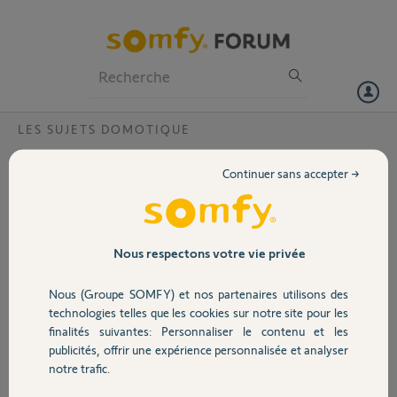
Particuliers
Professionnels
Forum
LES SUJETS DOMOTIQUE
Volet
Association Izymo shutter io / Tahoma
Continuer sans accepter →
switch
Portail
Bonjour à tous,
J'ai acheté il y a peu une Tahoma Switch afin de pouvoir piloter de
Garage
Nous respectons votre vie privée
mon téléphone mes volets roulants filaires principalement et créer
des scénarios pour mes départs en vacances par exemple (ne me
Nous (Groupe SOMFY) et nos partenaires utilisons des
demandez pas le type de moteur des volets, je n'en ai aucune idée
Sécurité
technologies telles que les cookies sur notre site pour les
mais ils ont 4 fils (L-N-UP-DOWN).
finalités suivantes: Personnaliser le contenu et les
publicités, offrir une expérience personnalisée et analyser
Ces volets sont commandés par un interrupteur Legrand Dooxie.
Domotique
notre trafic.
J'ai donc acheté des micro récepteurs Izymo shutter io.