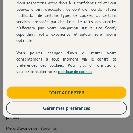
Le câblage à l'air correct, l'interrupteur legrand fonctionne
Nous respectons votre droit à la confidentialité et vous
Chauffage
correctement, le récepteur a l'air également de fonctionner.
pouvez choisir d’accepter, de contrôler ou de refuser
Lorsque je me connecte sur l'application Tahoma, je suis la procédure
l'utilisation de certains types de cookies ou certains
afin de pouvoir ajouter mon micromodule et la.... c'est le couac..
services proposés par des tiers. Le refus des cookies
Autres produits
je suis les étapes de l'application qui sont :
n’affectera pas votre navigation sur le site Somfy
cependant votre expérience utilisateur sera moins
Q> Quel point de commande ? R> Autre point de
optimale.
commande>interrupteur mural
Sélection équipement : Somfy IZYMO io
Vous pouvez changer d'avis ou retirer votre
Devis avec un pro
consentement à tout moment via le centre de
Appuyer 3s sur PROG sur le récepteur > le volet fait bien un petit va et
préférences des cookies. Pour plus d’informations,
vient
veuillez consulter notre
politique de cookies
.
Q> Possédez-vous une télécommande ou une box domotique
Contact
compatible io home control? R> TaHoma Switch
Et là... VEUILLEZ CONTACTER LE SUPPORT POUR ETRE
Boutique
TOUT ACCEPTER
ACCOMPAGNE DANS LA MARCHE A SUIVRE.... et je ne peux plus
aller plus loin.
Gérer mes préférences
Si quelqu'un d'entre vous peut m'éclairer franchement.. je suis
preneur.
Merci d'avance de m'avoir lu,