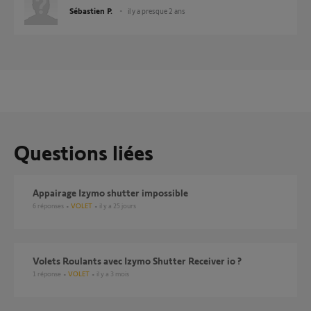
Sébastien P.
il y a presque 2 ans
Questions liées
Appairage Izymo shutter impossible
6
réponses
VOLET
il y a 25 jours
Volets Roulants avec Izymo Shutter Receiver io ?
1
réponse
VOLET
il y a 3 mois