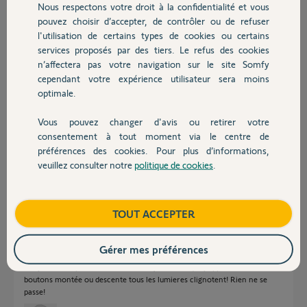
Nous respectons votre droit à la confidentialité et vous
Chauffage
il y a plus de 2 ans
pouvez choisir d’accepter, de contrôler ou de refuser
Participer au fil de discussion
l'utilisation de certains types de cookies ou certains
services proposés par des tiers. Le refus des cookies
Autres produits
n’affectera pas votre navigation sur le site Somfy
cependant votre expérience utilisateur sera moins
Réponses
optimale.
Vous pouvez changer d'avis ou retirer votre
Devis avec un pro
Y a t-il un témoin quelconque allumé ?
consentement à tout moment via le centre de
Au besoin posez ici une photo avec vue sur les raccordements et la
préférences des cookies. Pour plus d’informations,
panneau de commande.
veuillez consulter notre
politique de cookies
.
Contact
Bonne journée
Anonyme
il y a plus de 2 ans
Boutique
TOUT ACCEPTER
Gérer mes préférences
Bonjour NON pas de témoins allumé, mais lorsque j'appuie sur un des
boutons montée ou descente tous les lumieres clignotent! Rien ne se
passe!