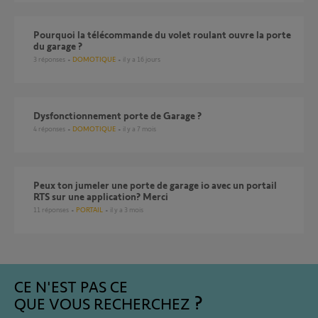
pourquoi la télécommande du volet roulant ouvre la porte
du garage ?
3
réponses
DOMOTIQUE
il y a 16 jours
dysfonctionnement porte de Garage ?
4
réponses
DOMOTIQUE
il y a 7 mois
Peux ton jumeler une porte de garage io avec un portail
RTS sur une application? Merci
11
réponses
PORTAIL
il y a 3 mois
CE N'EST PAS CE
QUE VOUS RECHERCHEZ