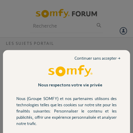
Particuliers
Professionnels
Forum
LES SUJETS PORTAIL
Volet
Commande porte box garage
Continuer sans accepter →
Bonjour, La fermeture de
Portail
mon box fonctionne
uniquement avecles
télécommandes. Le
Garage
Nous respectons votre vie privée
portail ne fonctionne pas
en appuyant sur les
Nous (Groupe SOMFY) et nos partenaires utilisons des
boutons montée-
Sécurité
technologies telles que les cookies sur notre site pour les
descente 1 et 3. Systeme Somfy boitier en photo ROLLIXO IO. Merci
finalités suivantes: Personnaliser le contenu et les
de me conseiller à résoudre ce problème. Cordialement
publicités, offrir une expérience personnalisée et analyser
Merci,
Domotique
notre trafic.
Jacques T.