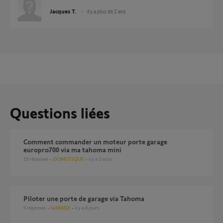
Jacques T.
il y a plus de 2 ans
Questions liées
Comment commander un moteur porte garage
europro700 via ma tahoma mini
19
réponses
DOMOTIQUE
il y a 2 mois
Piloter une porte de garage via Tahoma
6
réponses
GARAGE
il y a 8 jours