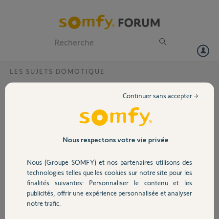
Particuliers
Professionnels
Forum
LES SUJETS DOMOTIQUE
Volet
Comment commander un moteur porte
Continuer sans accepter →
garage europro700 via ma tahoma mini
Portail
Bonjour,
Je possède une porte de garage
Garage
Nous respectons votre vie privée
motorisée par un système
EuroPro700
Nous (Groupe SOMFY) et nos partenaires utilisons des
Je souhaiterai pouvoir le piloter
Sécurité
technologies telles que les cookies sur notre site pour les
comme le reste de mon installation
finalités suivantes: Personnaliser le contenu et les
(volets roulants, portail, store
publicités, offrir une expérience personnalisée et analyser
banne, le tout de marque somfy) via
Domotique
notre trafic.
ma box tahoma mini.
Est ce possible via un boîtier spécial