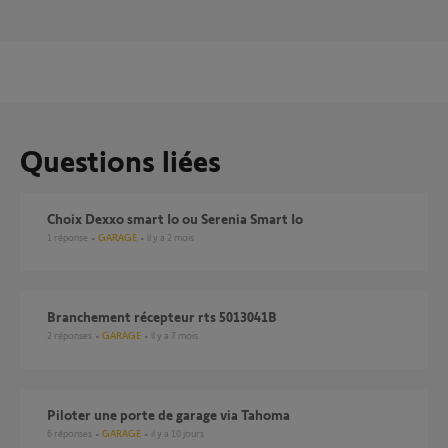
Questions liées
Choix Dexxo smart Io ou Serenia Smart Io
1
réponse
GARAGE
il y a 2 mois
Branchement récepteur rts 5013041B
2
réponses
GARAGE
il y a 7 mois
Piloter une porte de garage via Tahoma
6
réponses
GARAGE
il y a 10 jours