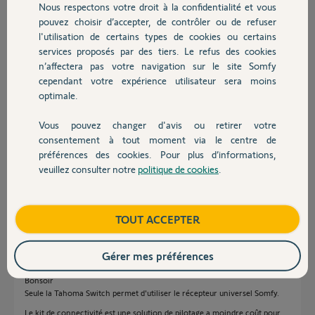
Nous respectons votre droit à la confidentialité et vous
somfy et surtout comment le
Chauffage
pouvez choisir d’accepter, de contrôler ou de refuser
brancher ?
l'utilisation de certains types de cookies ou certains
Je vous mets en pièce jointe le seul schéma électrique de mon
services proposés par des tiers. Le refus des cookies
Autres produits
système europro700…
n’affectera pas votre navigation sur le site Somfy
cependant votre expérience utilisateur sera moins
Merci de votre aide
optimale.
Thierry
Vous pouvez changer d'avis ou retirer votre
Devis avec un pro
consentement à tout moment via le centre de
Thierry C.
préférences des cookies. Pour plus d’informations,
il y a 3 mois
veuillez consulter notre
politique de cookies
.
Contact
Participer au fil de discussion
Boutique
TOUT ACCEPTER
Réponses
Gérer mes préférences
Bonsoir
Seule la Tahoma Switch permet d'utiliser le récepteur universel Somfy.
Le kit de connectivité est une solution de pilotage a moindre coût pour