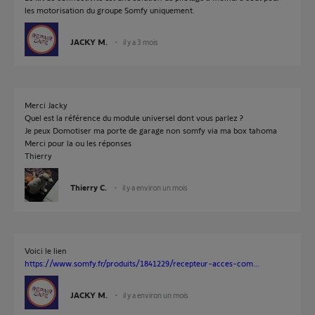
les motorisation du groupe Somfy uniquement.
JACKY M.
il y a 3 mois
Merci Jacky
Quel est la référence du module universel dont vous parlez ?
Je peux Domotiser ma porte de garage non somfy via ma box tahoma
Merci pour la ou les réponses
Thierry
Thierry C.
il y a environ un mois
Voici le lien
https://www.somfy.fr/produits/1841229/recepteur-acces-com...
JACKY M.
il y a environ un mois