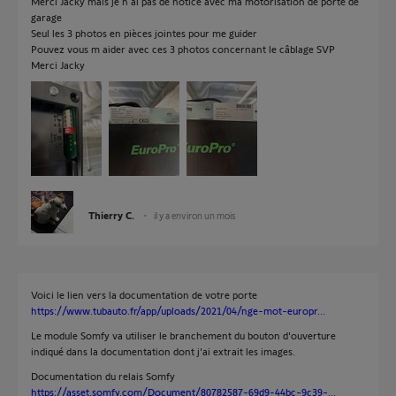
Merci Jacky mais je n ai pas de notice avec ma motorisation de porte de
garage
Seul les 3 photos en pièces jointes pour me guider
Pouvez vous m aider avec ces 3 photos concernant le câblage SVP
Merci Jacky
Thierry C.
il y a environ un mois
Voici le lien vers la documentation de votre porte
https://www.tubauto.fr/app/uploads/2021/04/nge-mot-europr...
Le module Somfy va utiliser le branchement du bouton d'ouverture
indiqué dans la documentation dont j'ai extrait les images.
Documentation du relais Somfy
https://asset.somfy.com/Document/80782587-69d9-44bc-9c39-...