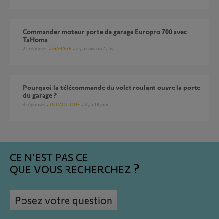
Commander moteur porte de garage Europro 700 avec
TaHoma
22
réponses
GARAGE
il y a environ 7 ans
pourquoi la télécommande du volet roulant ouvre la porte
du garage ?
3
réponses
DOMOTIQUE
il y a 18 jours
CE N'EST PAS CE
QUE VOUS RECHERCHEZ
Posez votre question