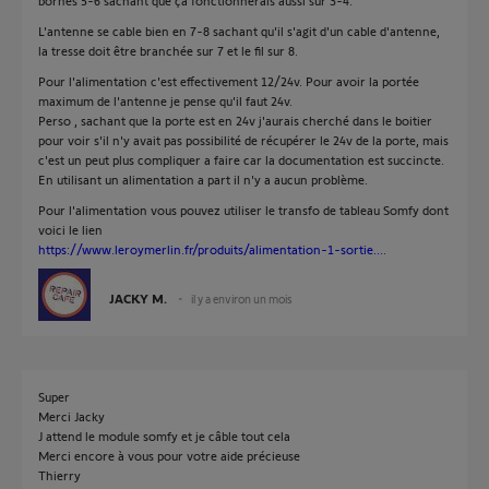
bornes 5-6 sachant que ça fonctionnerais aussi sur 3-4.
L'antenne se cable bien en 7-8 sachant qu'il s'agit d'un cable d'antenne,
la tresse doit être branchée sur 7 et le fil sur 8.
Pour l'alimentation c'est effectivement 12/24v. Pour avoir la portée
maximum de l'antenne je pense qu'il faut 24v.
Perso , sachant que la porte est en 24v j'aurais cherché dans le boitier
pour voir s'il n'y avait pas possibilité de récupérer le 24v de la porte, mais
c'est un peut plus compliquer a faire car la documentation est succincte.
En utilisant un alimentation a part il n'y a aucun problème.
Pour l'alimentation vous pouvez utiliser le transfo de tableau Somfy dont
voici le lien
https://www.leroymerlin.fr/produits/alimentation-1-sortie...
.
JACKY M.
il y a environ un mois
Super
Merci Jacky
J attend le module somfy et je câble tout cela
Merci encore à vous pour votre aide précieuse
Thierry