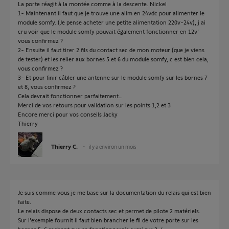
La porte réagit à la montée comme à la descente. Nickel
1- Maintenant il faut que je trouve une alim en 24vdc pour alimenter le
module somfy. (Je pense acheter une petite alimentation 220v-24v), j ai
cru voir que le module somfy pouvait également fonctionner en 12v’
vous confirmez ?
2- Ensuite il faut tirer 2 fils du contact sec de mon moteur (que je viens
de tester) et les relier aux bornes 5 et 6 du module somfy, c est bien cela,
vous confirmez ?
3- Et pour finir câbler une antenne sur le module somfy sur les bornes 7
et 8, vous confirmez ?
Cela devrait fonctionner parfaitement…
Merci de vos retours pour validation sur les points 1,2 et 3
Encore merci pour vos conseils Jacky
Thierry
Thierry C.
il y a environ un mois
Je suis comme vous je me base sur la documentation du relais qui est bien
faite.
Le relais dispose de deux contacts sec et permet de pilote 2 matériels.
Sur l'exemple fournit il faut bien brancher le fil de votre porte sur les