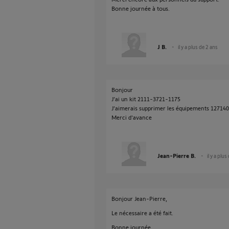
Bonne journée à tous.
J B.
il y a plus de 2 ans
Bonjour
J’ai un kit 2111-3721-1175
J’aimerais supprimer les équipements 12714
Merci d'avance
Jean-Pierre B.
il y a plus
Bonjour Jean-Pierre,
Le nécessaire a été fait.
Bonne journée,