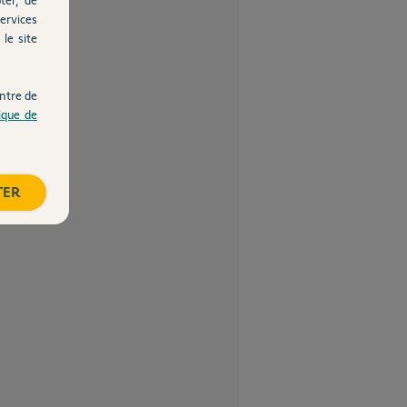
ervices
le site
ntre de
tique de
TER