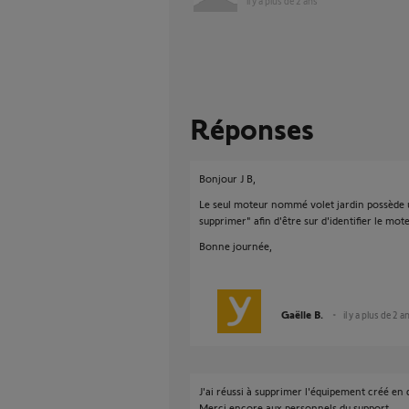
il y a plus de 2 ans
Réponses
Bonjour J B,
Le seul moteur nommé volet jardin possède 
supprimer" afin d'être sur d'identifier le mo
Bonne journée,
Gaëlle B.
il y a plus de 2 a
J'ai réussi à supprimer l'équipement créé en
Merci encore aux personnels du support.