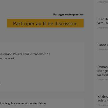
2
réponse
Partager cette question
je souhaite un transfert kit de connectivité
Participer au fil de discussion
vers 
2
réponse
Panne 
26
répons
un espace. Pouvez vous le renommer " a
teur conerné.
Demande de transfert de clé io suite à
change
switch)
3
réponse
ns
Kit de connectivité : impossible d'ajouter mes
volets i
 double grâce aux réponses des Yellow
23
répons