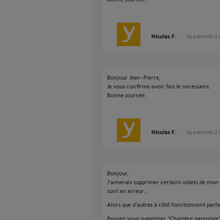
Nicolas F.
il y a environ 2
Bonjour Jean-Pierre,
Je vous confirme avoir fais le necessaire.
Bonne journée.
Nicolas F.
il y a environ 2
Bonjour,
J'aimerais supprimer certains volets de mon k
sont en erreur...
Alors que d'autres à côté fonctionnent parf
Pouvez vous supprimer "Chambre parentale" 