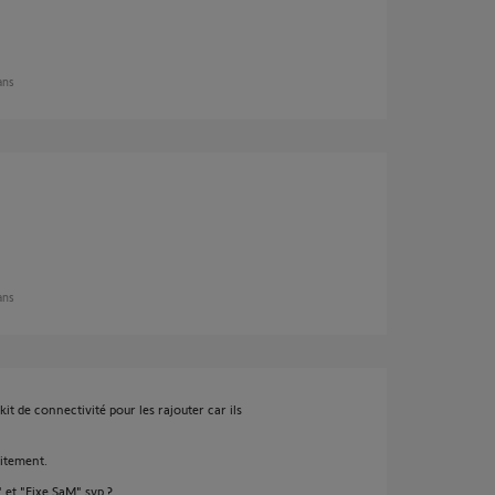
 ans
 ans
it de connectivité pour les rajouter car ils
aitement.
et "Fixe SaM" svp ?