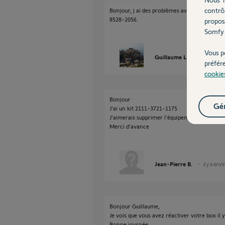
contrô
Bonjour, j ai des problèmes avec l associati
8528-2056.
propos
Somfy 
Vous p
Guillaume L.
il y a envir
préfér
cookie
Bonjour
Gér
J’ai un kit 2111-3721-1175
J’aimerais supprimer l'équipement 13423039
Merci d'avance
Jean-Pierre B.
il y a env
Bonjour Guillaume,
Je vois que vous avez réactiver votre box il y
Bonne journée.