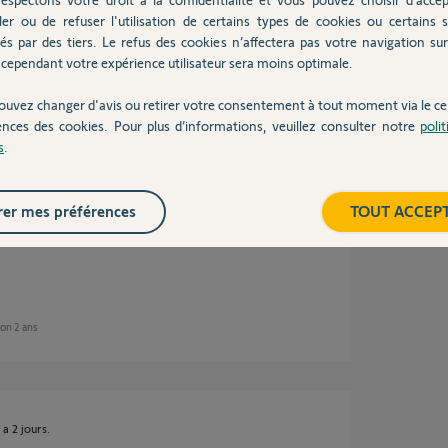
ler ou de refuser l'utilisation de certains types de cookies ou certains s
on , pouvez vous me supprimer le pin 2112-
és par des tiers. Le refus des cookies n’affectera pas votre navigation sur 
cependant votre expérience utilisateur sera moins optimale.
ouvez changer d'avis ou retirer votre consentement à tout moment via le ce
on 2 ans
ences des cookies. Pour plus d’informations, veuillez consulter notre
poli
s
.
er mes préférences
TOUT ACCEP
iron 2 ans
 a 2 jours.