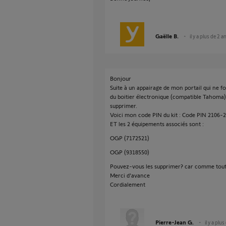
Gaëlle B.
il y a plus de 2 a
Bonjour
Suite à un appairage de mon portail qui ne f
du boitier électronique (compatible Tahoma),
supprimer.
Voici mon code PIN du kit : Code PIN 2106-
ET les 2 équipements associés sont :
OGP (7172521)
OGP (9318550)
Pouvez-vous les supprimer? car comme tout l
Merci d'avance
Cordialement
Pierre-Jean G.
il y a plu