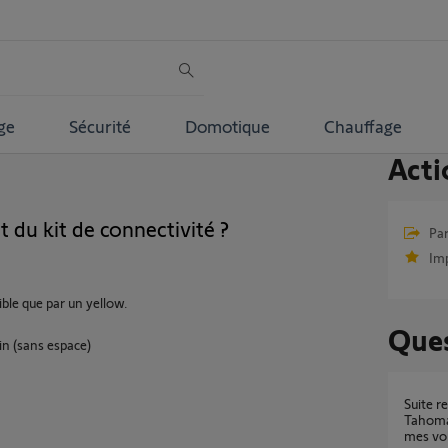
ge
Sécurité
Domotique
Chauffage
Acti
du kit de connectivité ?
Par
Im
ible que par un yellow.
Ques
in (sans espace)
Suite remplacement kit de connectivité par
Tahoma
mes vol