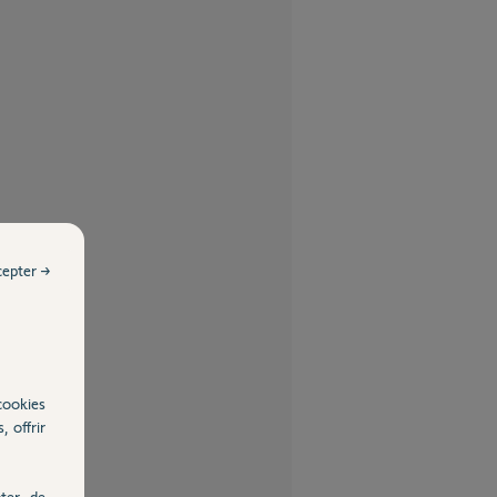
cepter →
cookies
, offrir
ter, de