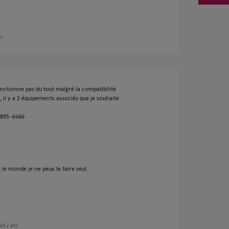
ns
onctionne pas du tout malgré la compatibilité
 il y a 2 équipements associés que je souhaite
2895-6466
e monde je ne peux le faire seul.
s de 2 ans