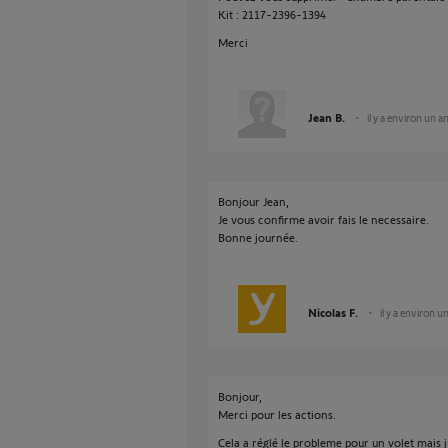
Kit : 2117-2396-1394
Merci
Jean B.
il y a environ un a
Bonjour Jean,
Je vous confirme avoir fais le necessaire.
Bonne journée.
Nicolas F.
il y a environ u
Bonjour,
Merci pour les actions.
Cela a réglé le probleme pour un volet mais 