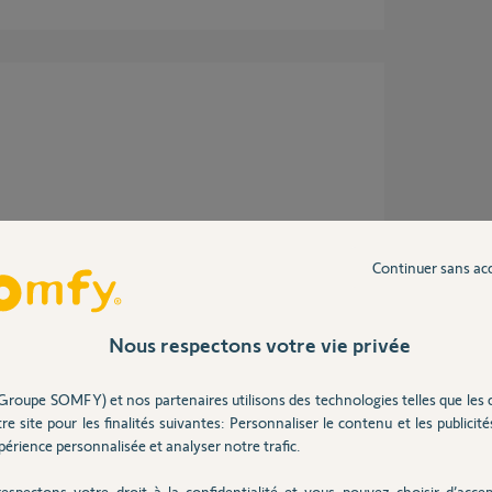
ans
Continuer sans ac
Nous respectons votre vie privée
Groupe SOMFY) et nos partenaires utilisons des technologies telles que les 
re site pour les finalités suivantes: Personnaliser le contenu et les publicités
s de 2 ans
érience personnalisée et analyser notre trafic.
espectons votre droit à la confidentialité et vous pouvez choisir d’accep