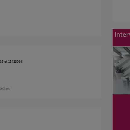
Inter
035 et 13423039
 de 2 ans