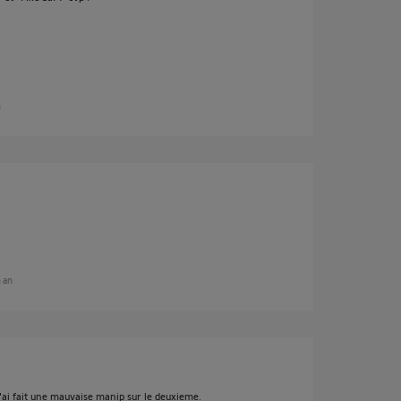
n
n an
j'ai fait une mauvaise manip sur le deuxieme.