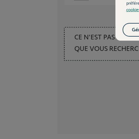
préfér
cookie
Gér
CE N'EST PAS CE
QUE VOUS RECHER