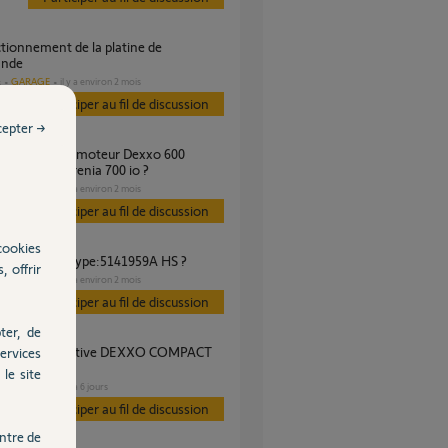
nde
GARAGE
il y a environ 2 mois
s
Participer au fil de discussion
cepter →
 RTS par Serenia 700 io ?
GARAGE
il y a environ 2 mois
s
Participer au fil de discussion
cookies
 compact rts type:5141959A HS ?
, offrir
GARAGE
il y a environ 2 mois
s
Participer au fil de discussion
ter, de
ervices
le site
GARAGE
il y a 6 jours
s
Participer au fil de discussion
ntre de