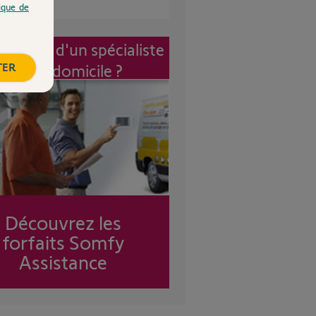
tique de
vention d'un spécialiste
TER
à mon domicile ?
Découvrez les
forfaits Somfy
Assistance