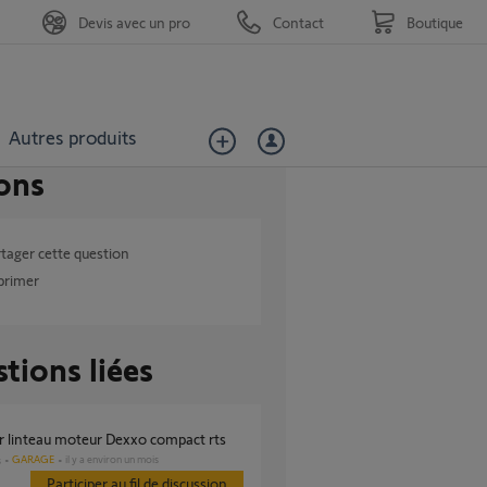
Devis avec un pro
Contact
Boutique
Autres produits
ons
tager cette question
primer
tions liées
ur linteau moteur Dexxo compact rts
GARAGE
il y a environ un mois
s
Participer au fil de discussion