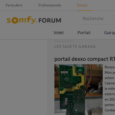
Particuliers
Professionnels
Forum
Volet
Portail
Gara
LES SUJETS GARAGE
portail dexxo compact R
Bonjou
Mon po
action 
l'alim
le mêm
extern
en 201
portes
Cordia