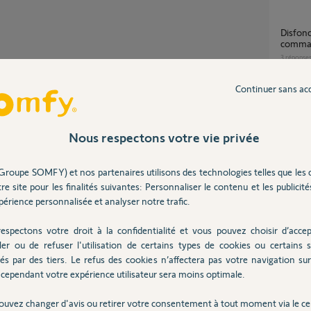
disfonctionnement de la platine de
comma
3
réponse
Continuer sans ac
Remplacement tête moteur Dexxo 600
Partager cette question
compact
Participer au fil de discussion
2
réponse
Nous respectons votre vie privée
Groupe SOMFY) et nos partenaires utilisons des technologies telles que les 
Dexxo
re site pour les finalités suivantes: Personnaliser le contenu et les publicités
9
réponse
érience personnalisée et analyser notre trafic.
indage.
 carte, c'est économique et très fiable.
/users/6899912
espectons votre droit à la confidentialité et vous pouvez choisir d’accep
Ouverture intempestive DEXXO COMPACT
ler ou de refuser l'utilisation de certains types de cookies ou certains s
RTS ?
és par des tiers. Le refus des cookies n’affectera pas votre navigation sur 
2
réponse
cependant votre expérience utilisateur sera moins optimale.
2 ans
ouvez changer d'avis ou retirer votre consentement à tout moment via le ce