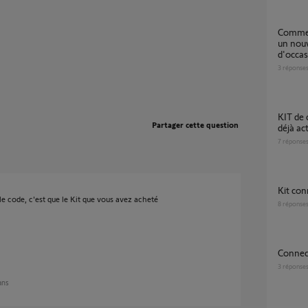
Comment supprimer un compte existant sur
un nouv
d'occas
3
réponse
KIT de connectivité d'occasion bloqué (PIN
Partager cette question
déjà act
7
réponse
kit co
 le code, c'est que le Kit que vous avez acheté
8
réponse
Connec
3
réponse
 ans