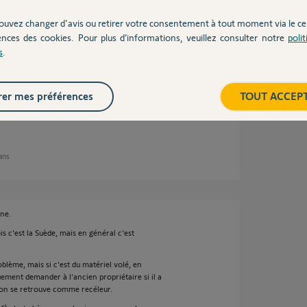
 ans
ouvez changer d'avis ou retirer votre consentement à tout moment via le ce
ences des cookies. Pour plus d’informations, veuillez consulter notre
poli
s
.
il vous faudra donc contacter votre revendeur.
er mes préférences
TOUT ACCEP
 ans
ne.
ois c'est la Suède, mais en général c'est
blème, mais si c'est du matériel volé, en
ement demander à l'ancien propriétaire si il a
'on se retrouve comme recéleur.