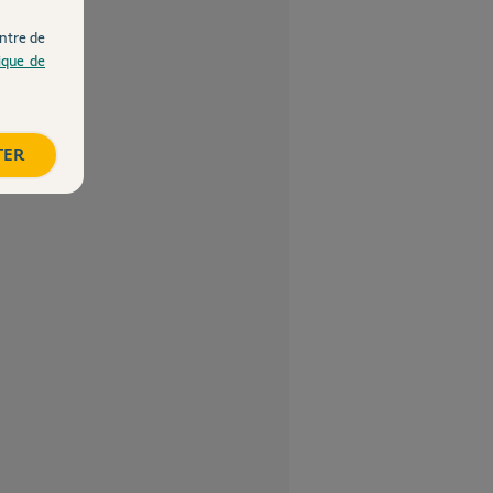
ntre de
tique de
TER