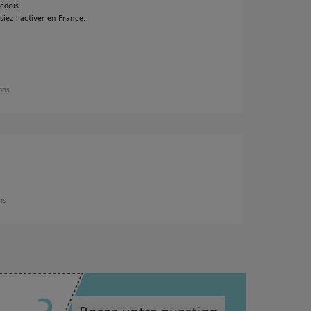
édois.
ssiez l'activer en France.
 ans
ans