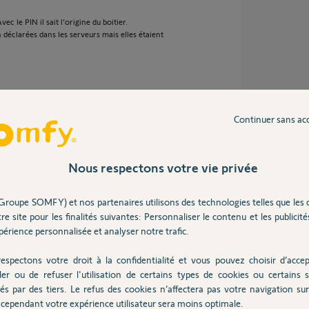
c le PIN il sait l'origine du boitier.
 déclarées dans les serveurs mais elles étaient
 ans
Continuer sans ac
ou s'il a déjà été utilisé
Nous respectons votre vie privée
Groupe SOMFY) et nos partenaires utilisons des technologies telles que les 
ans
re site pour les finalités suivantes: Personnaliser le contenu et les publicités
érience personnalisée et analyser notre trafic.
espectons votre droit à la confidentialité et vous pouvez choisir d’accep
ler ou de refuser l'utilisation de certains types de cookies ou certains s
és par des tiers. Le refus des cookies n’affectera pas votre navigation sur 
cependant votre expérience utilisateur sera moins optimale.