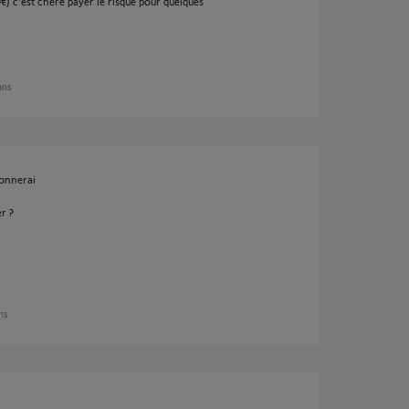
€) c'est chère payer le risque pour quelques
 ans
tonnerai
er ?
ans