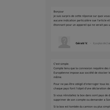
Bonjour
je suis surpris de cette réponse sur quoi vou
aucune indication particulière sue l'article et
étonnant pour un appareil qui ne serait pas u
Gérald V.
il y a plus de 2 
C'est simple.
Compte tenu que la connexion requière des 
Européenne impose aux société de stocker le
même.
Pour ne pas être obligé d'interroger tous les
chaque pays font l'objet d'une déclaration de
Si vous réinstallez la box dans sont pays de d
supprimer de son compte ou demander a Somf
Si la box est tombée du camion ou plus simple