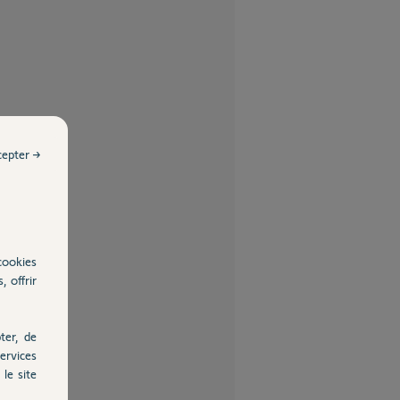
cepter →
cookies
, offrir
ter, de
ervices
le site