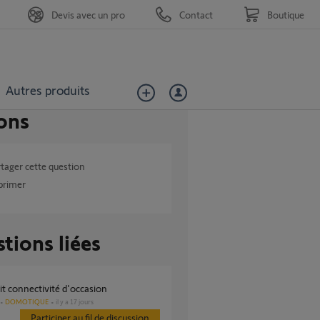
Devis avec un pro
Contact
Boutique
Autres produits
ons
tager cette question
primer
tions liées
kit connectivité d'occasion
DOMOTIQUE
il y a 17 jours
Participer au fil de discussion