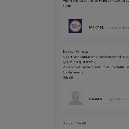
Vue le prix du boitier en France (moins de 70
Euros.
JACKY M.
il y a plus de 2
Bonjour Vanessa
Si j arrive a contacter le vendeur ce qui m e
Que faut il qu'il fasse ?
Vous n'avez pas la possibilité de le réinitialis
Cordialement
Gérald
Gérald V.
il y a plus de 2 
Bonjour Gérald,