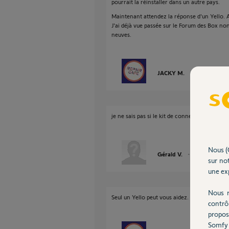
pourrait la réinstaller dans un autre pays.
Maintenant attendez la réponse d'un Yello. Ave
J'ai déjà vue passée sur le Forum des Box non
neuves.
JACKY M.
il y a plus de 2
je ne sais pas si le kit de connectivité et neuf 
Nous (
Gérald V.
il y a plus de 2 
sur not
une exp
Nous r
Seul un Yello peut vous aidez.
contrô
propos
Somfy 