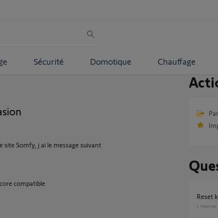
ge
Sécurité
Domotique
Chauffage
Acti
asion
Par
Im
le site Somfy, j ai le message suivant
Ques
ncore compatible
Reset 
1
réponse