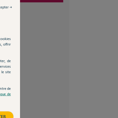
cepter →
cookies
, offrir
ter, de
ervices
le site
ntre de
tique de
TER