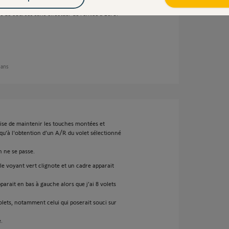
s de courses sans effectuer de remise à zéro.
2 ans
cise de maintenir les touches montées et
qu'à l'obtention d’un A/R du volet sélectionné
 ne se passe.
le voyant vert clignote et un cadre apparait
parait en bas à gauche alors que j'ai 8 volets
lets, notamment celui qui poserait souci sur
.