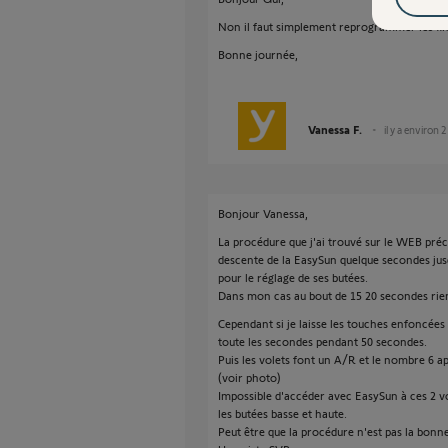
Non il faut simplement reprogrammer les fin
Bonne journée,
Vanessa F.
il y a environ 
Bonjour Vanessa,
La procédure que j'ai trouvé sur le WEB pré
descente de la EasySun quelque secondes jus
pour le réglage de ses butées.
Dans mon cas au bout de 15 20 secondes rien
Cependant si je laisse les touches enfoncées 
toute les secondes pendant 50 secondes.
Puis les volets font un A/R et le nombre 6 ap
(voir photo)
Impossible d'accéder avec EasySun à ces 2 vo
les butées basse et haute.
Peut être que la procédure n'est pas la bonne