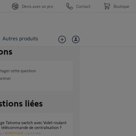
Devis avec un pro
Contact
Boutique
Autres produits
ons
tager cette question
primer
tions liées
 télécommande de centralisation ?
DOMOTIQUE
il y a 2 mois
es