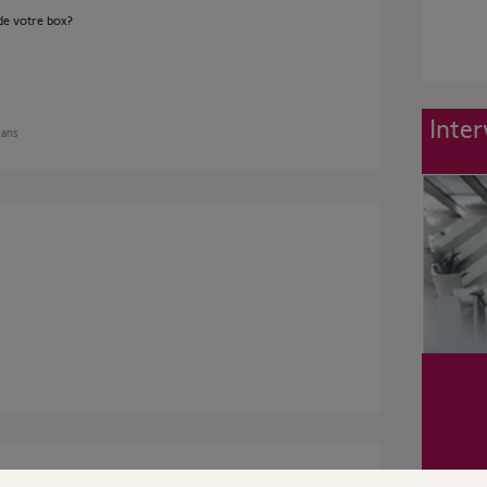
e votre box?
Inter
2 ans