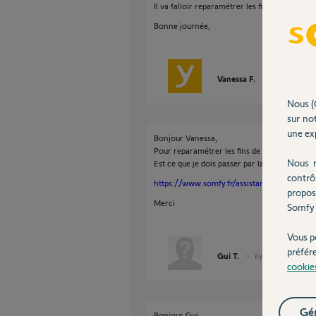
Il va falloir reparamétrer les fins de courses
Bonne journée,
Vanessa F.
il y a environ 
Nous (
sur not
une exp
Bonjour Vanessa,
Pour reparamétrer les fins de courses sur ce
Nous r
Est ce que je dois passer par la manip 2/8/2
contrô
https://www.somfy.fr/assistance/videos/vol
propos
Merci
Somfy 
Vous p
préfér
Gui T.
il y a environ 2 ans
cookie
Gér
Bonjour Gui,