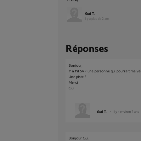
Gui T.
il y a plus de 2 ans
Réponses
Bonjour,
Y a t'il SVP une personne qui pourrait me ven
Une piste ?
Merci
Gui
Gui T.
il y a environ 2 ans
Bonjour Gui,