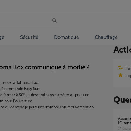
ge
Sécurité
Domotique
Chauffage
Acti
Tahoma Box communique à moitié ?
Par
Im
ignes de la Tahoma Box.
a télécommande Easy Sun.
e fermer à 50%, il descend sans s’arrêter au point de
Ques
m pour l'ouverture.
nte ou descend je peux interrompre son mouvement en
Appairage Tahoma switch avec Volet roulant
IO sans
17
répons