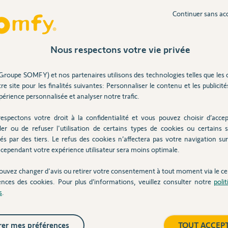
 sur ce moteur.
Continuer sans ac
Nous respectons votre vie privée
2 ans
Groupe SOMFY) et nos partenaires utilisons des technologies telles que les 
re site pour les finalités suivantes: Personnaliser le contenu et les publicités
érience personnalisée et analyser notre trafic.
 moteur.
espectons votre droit à la confidentialité et vous pouvez choisir d’accep
 comme indiqué dans cette video ?
ler ou de refuser l'utilisation de certains types de cookies ou certains s
et-roulant-somf...
és par des tiers. Le refus des cookies n’affectera pas votre navigation sur 
cependant votre expérience utilisateur sera moins optimale.
ouvez changer d'avis ou retirer votre consentement à tout moment via le ce
ences des cookies. Pour plus d’informations, veuillez consulter notre
poli
s
.
er mes préférences
TOUT ACCEP