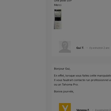
Une piste SVP
Merci
Gui T.
il y a environ 2 ans
Bonjour Gui,
En effet, lorsque vous faites cette manipulat
Il vous faudrait contacte run professionnel a
ou un Tahoma Pro.
Bonne journée,
Vanessa F.
il y a environ 