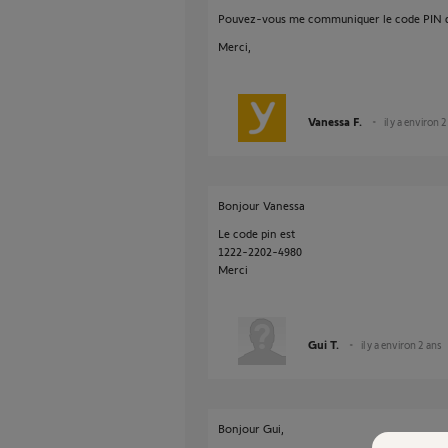
Pouvez-vous me communiquer le code PIN d
Merci,
Vanessa F.
il y a environ 
Bonjour Vanessa
Le code pin est
1222-2202-4980
Merci
Gui T.
il y a environ 2 ans
Bonjour Gui,