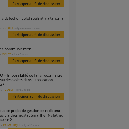
Participer au fil de discussion
VOLET
il y a environ 2 mois
es
Participer au fil de discussion
ème communication
VOLET
il y a 7 jours
Participer au fil de discussion
au des volets dans l'application
a ?
VOLET
il y a 7 mois
es
Participer au fil de discussion
que via thermostat Smarther Netatmo
isable ?
DOMOTIQUE
il y a 14 jours
s