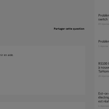
Problème détection volet roulant via tahoma
switch
69
répons
Partager cette question
Probl
1
réponse
ir en aide.
RS100 IO - Impossibilité de faire reconnaitre
à nouve
TaHom
20
répons
Est-ce que ce projet de gestion de radiateur
électri
est réal
4
réponse