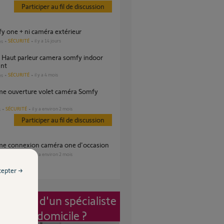
Participer au fil de discussion
mfy one + ni caméra extérieur
SÉCURITÉ
il y a 14 jours
es
ant
SÉCURITÉ
il y a 4 mois
es
SÉCURITÉ
il y a environ 2 mois
s
Participer au fil de discussion
ème connexion caméra one d'occasion
SÉCURITÉ
il y a environ 2 mois
s
cepter →
vention d'un spécialiste
à mon domicile ?