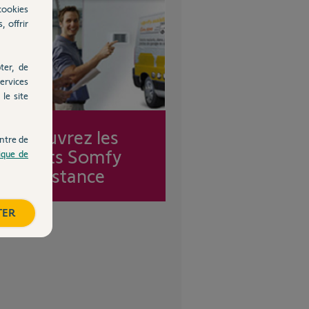
cookies
, offrir
ter, de
ervices
le site
Découvrez les
ntre de
forfaits Somfy
tique de
Assistance
TER