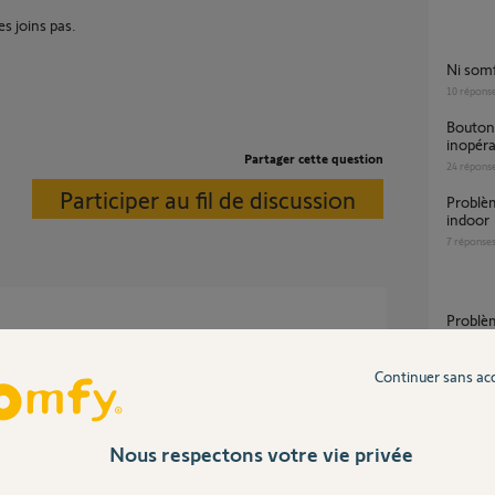
es joins pas.
Ni so
10
répons
Bouton Haut parleur camera somfy indoor
inopér
Partager cette question
24
répons
Participer au fil de discussion
Problème ouverture volet caméra Somfy
indoor
7
réponse
Probl
2
réponse
mais 3 d'affilé, on est en droit de se poser des
Continuer sans ac
Inter
Nous respectons votre vie privée
 2 ans