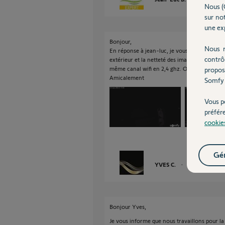
Nous (
sur not
une exp
Bonjour,
Nous r
En réponse à jean-luc, je vous joins les pho
contrô
extérieur et la netteté des images ne posent
même canal wifi en 2,4 ghz. Où est l'erreur?
propos
Amicalement
Somfy 
Vous p
préfér
cookie
Gér
YVES C.
il y a plus de 2 an
Bonjour Yves,
Je vous informe que nous travaillons pour la