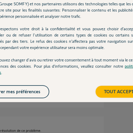
Groupe SOMFY) et nos partenaires utilisons des technologies telles que les 
re site pour les finalités suivantes: Personnaliser le contenu et les publicités
érience personnalisée et analyser notre trafic.
espectons votre droit à la confidentialité et vous pouvez choisir d’accep
tos. j'ai également 2 cameras SOMFY indoor, 1
ler ou de refuser l'utilisation de certains types de cookies ou certains s
 aucun problème. Toutes sont branchées sur le
és par des tiers. Le refus des cookies n’affectera pas votre navigation sur 
cependant votre expérience utilisateur sera moins optimale.
ouvez changer d'avis ou retirer votre consentement à tout moment via le ce
ences des cookies. Pour plus d’informations, veuillez consulter notre
poli
s
.
er mes préférences
TOUT ACCEP
s
 résolution de ce problème.