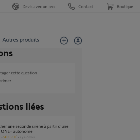
Devis avec un pro
Contact
Boutique
Autres produits
ons
tager cette question
primer
tions liées
a ONE+ autonome
SÉCURITÉ
il y a 7 mois
s