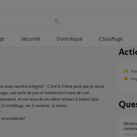
ge
Sécurité
Domotique
Chauffage
Acti
Par
Im
 avec caméra intégrée". C'est le 3 ème pack que je reçois
age, cad verte de jour et totalement noire de nuit.
tandard. Je me lasse de ces allers retours d'autant plus
Ques
13 intellitags, les 2 caméras, la sirène.
?
 ce problème?
Déclencher une seconde sirène à partir d'une
?
camér
6
réponse