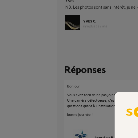
Yves
NB: Les photos sont sans intérêt, je ne l
YVES C.
il y a plus de 2 ans
Réponses
Bonjour
Vous avez tord de ne pas joindre les photos.
Une caméra défectueuse, c'est du déjà vu ici, 
questions quant à l'installation !
bonne journée !
Jean-Luc B.
il y a plus de