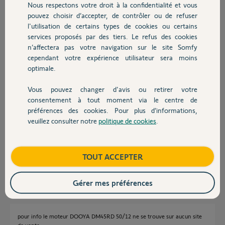
Nous respectons votre droit à la confidentialité et vous
Chauffage
Réponses
pouvez choisir d’accepter, de contrôler ou de refuser
l'utilisation de certains types de cookies ou certains
services proposés par des tiers. Le refus des cookies
Autres produits
Bonjour
n’affectera pas votre navigation sur le site Somfy
cependant votre expérience utilisateur sera moins
Pourquoi vous ne le remplacez pas par le même modèle toujours en
vente ?
optimale.
Vous pouvez changer d'avis ou retirer votre
Jean-Luc B.
il y a plus de 2 ans
Devis avec un pro
consentement à tout moment via le centre de
préférences des cookies. Pour plus d’informations,
veuillez consulter notre
politique de cookies
.
Contact
Il veut peut être un moteur compatible Tahoma ?
Bonne soirée
Boutique
TOUT ACCEPTER
Anonyme
il y a plus de 2 ans
Gérer mes préférences
pour info le moteur DOOYA DM45RD 50/12 ne se trouve sur aucun site