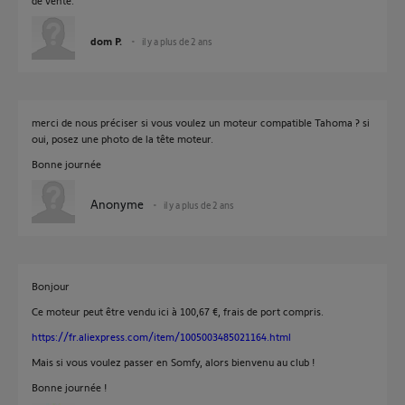
de vente.
dom P.
il y a plus de 2 ans
merci de nous préciser si vous voulez un moteur compatible Tahoma ? si
oui, posez une photo de la tête moteur.
Bonne journée
Anonyme
il y a plus de 2 ans
Bonjour
Ce moteur peut être vendu ici à 100,67 €, frais de port compris.
https://fr.aliexpress.com/item/1005003485021164.html
Mais si vous voulez passer en Somfy, alors bienvenu au club !
Bonne journée !