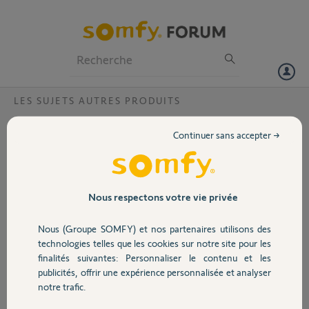
Particuliers
Professionnels
Forum
LES SUJETS AUTRES PRODUITS
Volet
remplacement moteur dooya?
Continuer sans accepter →
Bonjour,
Portail
je cherche un moteur de store compatible avec DOOYA DM45RD
50/12
Garage
Nous respectons votre vie privée
Merci,
Nous (Groupe SOMFY) et nos partenaires utilisons des
Sécurité
dom P.
technologies telles que les cookies sur notre site pour les
il y a plus de 2 ans
finalités suivantes: Personnaliser le contenu et les
Participer au fil de discussion
publicités, offrir une expérience personnalisée et analyser
Domotique
notre trafic.