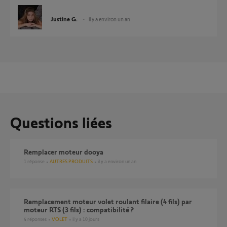
Justine G.
il y a environ un an
Questions liées
Remplacer moteur dooya
1
réponse
AUTRES PRODUITS
il y a environ un an
Remplacement moteur volet roulant filaire (4 fils) par
moteur RTS (3 fils) : compatibilité ?
4
réponses
VOLET
il y a 10 jours