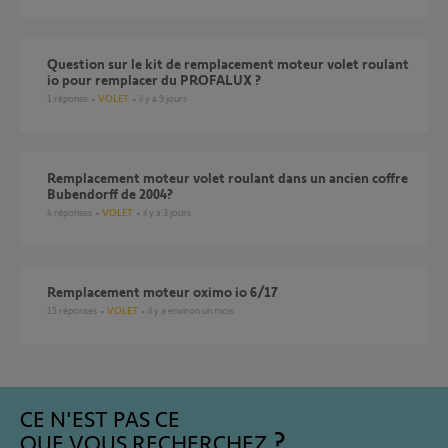
Question sur le kit de remplacement moteur volet roulant
io pour remplacer du PROFALUX ?
1
réponse
VOLET
il y a 9 jours
Remplacement moteur volet roulant dans un ancien coffre
Bubendorff de 2004?
4
réponses
VOLET
il y a 3 jours
Remplacement moteur oximo io 6/17
15
réponses
VOLET
il y a environ un mois
CE N'EST PAS CE
QUE VOUS RECHERCHEZ