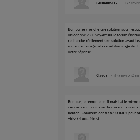
Guillaume G.
il y a envir
Bonjour je cherche une solution pour résou
visiophone v300 voyant sur le forum énorm
recherche réellement une solution ayant be
moteur éclairage cela serait dommage de ch
votre réponse
Claude
il y a environ 2 ans
Bonjour, je remonte ce fil mais j'ai le même 
ces derniers jours, avec la chaleur, la sonnet
bouton. Comment contacter SOMFY pour obt
visio à 4 ans. Merci