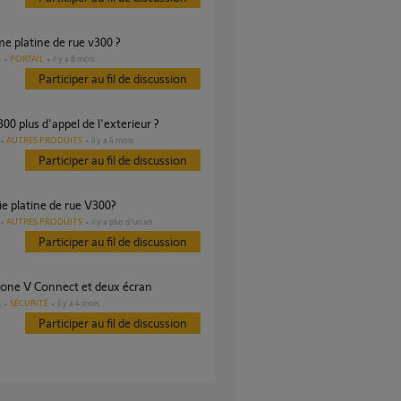
me platine de rue v300 ?
PORTAIL
il y a 8 mois
s
Participer au fil de discussion
V300 plus d'appel de l'exterieur ?
AUTRES PRODUITS
il y a 4 mois
Participer au fil de discussion
ie platine de rue V300?
AUTRES PRODUITS
il y a plus d'un an
Participer au fil de discussion
phone V Connect et deux écran
SÉCURITÉ
il y a 4 mois
s
Participer au fil de discussion