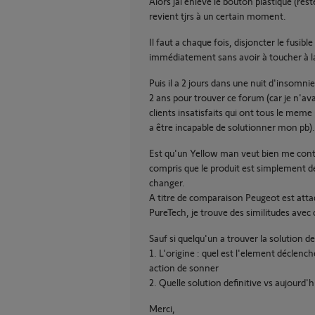
Alors jai enlevé le bouton plastique (re
revient tjrs à un certain moment.
Il faut a chaque fois, disjoncter le fusi
immédiatement sans avoir à toucher à la
Puis il a 2 jours dans une nuit d'insomnie
2 ans pour trouver ce forum (car je n'ava
clients insatisfaits qui ont tous le meme 
a être incapable de solutionner mon pb).
Est qu'un Yellow man veut bien me contac
compris que le produit est simplement déf
changer.
A titre de comparaison Peugeot est attaqu
PureTech, je trouve des similitudes avec 
Sauf si quelqu'un a trouver la solution d
1. L'origine : quel est l'element déclench
action de sonner
2. Quelle solution definitive vs aujourd'
Merci,