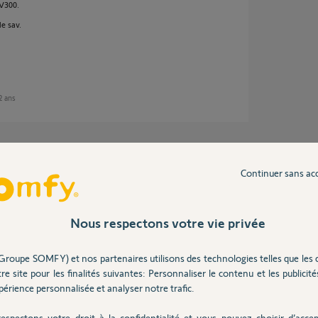
 V300.
e sav.
 2 ans
s proférez en substance. Soyez prudent à ce
e sur ce genre d'agissement !
Continuer sans ac
 appareil Somfy et c'est seulement maintenant
Nous respectons votre vie privée
s !!! Il le remplace; point barre !
es bagnoles française.
iendrez les faveurs de notre communauté ni de
Groupe SOMFY) et nos partenaires utilisons des technologies telles que les 
re site pour les finalités suivantes: Personnaliser le contenu et les publicités
érience personnalisée et analyser notre trafic.
er vos propos tendencieux de votre message
espectons votre droit à la confidentialité et vous pouvez choisir d’accep