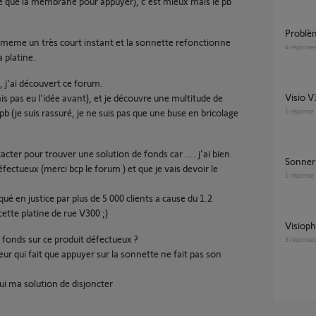
ste que la membrane pour appuyer), c'est mieux mais le pb
Problè
ble meme un très court instant et la sonnette refonctionne
4
réponse
 platine.
, j'ai découvert ce forum.
Visio 
is pas eu l'idée avant), et je découvre une multitude de
pb (je suis rassuré, je ne suis pas que une buse en bricolage
1
réponse
ter pour trouver une solution de fonds car .... j'ai bien
Sonner
ectueux (merci bcp le forum ) et que je vais devoir le
1
réponse
é en justice par plus de 5 000 clients a cause du 1.2
cette platine de rue V300 ;)
Visio
e fonds sur ce produit défectueux ?
3
réponse
eur qui fait que appuyer sur la sonnette ne fait pas son
hui ma solution de disjoncter