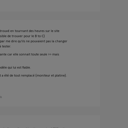
 trouvé en tournant des heures sur le site
ible de trouver pour le B to C)
par me dire qu’ils ne pouvaient pas la changer
 tester.
llante car elle sonnait toute seule >> mais
èle qui lui est fiable.
a été de tout remplacé (moniteur et platine).
is