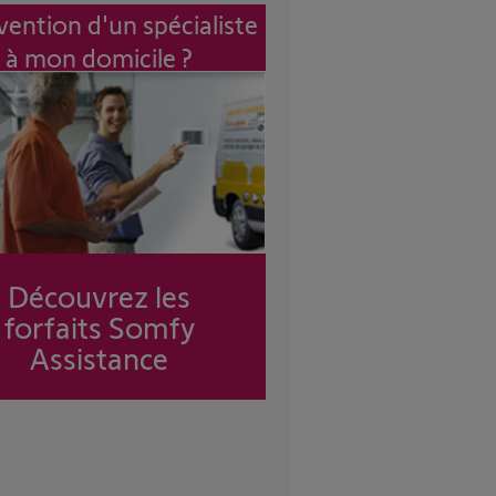
vention d'un spécialiste
à mon domicile ?
Découvrez les
forfaits Somfy
Assistance