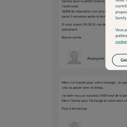
Sachez pour la petite histoire que le Partner
contrô
l'autoroute.
2600€ de réparation non pris en charge par c
propos
passé 3 semaines après le terme de la garanti
Somfy 
Si vous voyez UN SEUL cas de figure similair
autrement.
Vous p
préfér
Bonne soirée
cookie
Anonyme
il y a plus de 
Gér
Merci Le Coyote pour votre message , le suj
cela va passer avec le temps.
J'ai bien reçu un nouveau V300 neuf de la p
Merci Somfy pour l'échange.et votre sens cl
Post a fermersvp