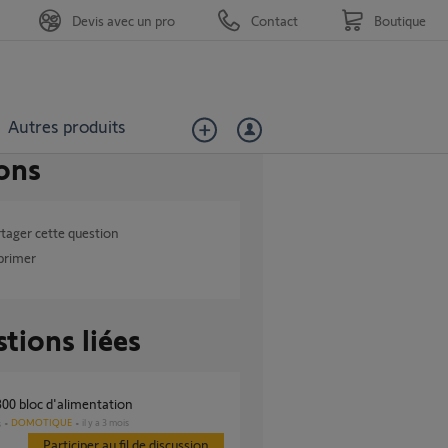
Devis avec un pro
Contact
Boutique
Autres produits
ons
tager cette question
primer
tions liées
v300 bloc d'alimentation
DOMOTIQUE
il y a 3 mois
s
Participer au fil de discussion