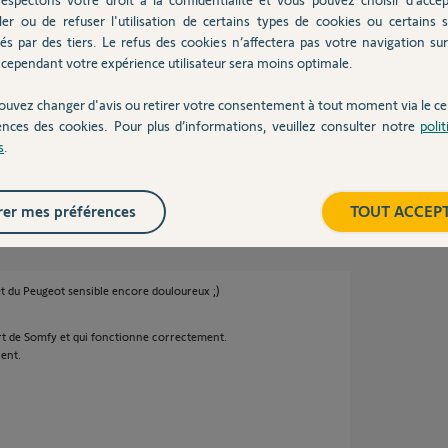
 VU 16 HDI de mon fils a explosé le turbo sur
ler ou de refuser l'utilisation de certains types de cookies ou certains s
ette marque pitoyable; Pourquoi ? ca c'est
és par des tiers. Le refus des cookies n’affectera pas votre navigation sur 
e légale de 24 mois.
cependant votre expérience utilisateur sera moins optimale.
e avec Somfy, alors oui, menacez-le, mais pas
ouvez changer d'avis ou retirer votre consentement à tout moment via le ce
ences des cookies. Pour plus d’informations, veuillez consulter notre
poli
s
.
2 ans
er mes préférences
TOUT ACCEP
et du Peugeot sensible encore douloureux ;)
art de Somfy et qui fonctionne correctement.
ient.