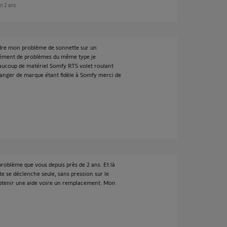
on 2 ans
dre mon problème de sonnette sur un
ément de problèmes du même type je
aucoup de matériel Somfy RTS volet roulant
anger de marque étant fidèle à Somfy merci de
problème que vous depuis près de 2 ans. Et là
te se déclenche seule, sans pression sur le
enir une aide voire un remplacement. Mon