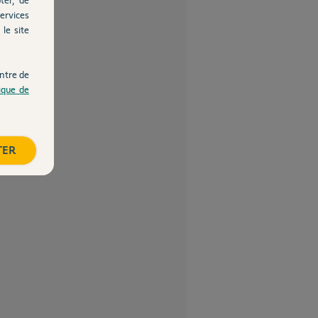
ervices
le site
ntre de
tique de
TER