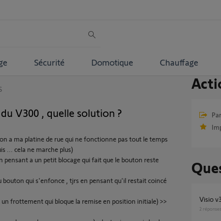
ge
Sécurité
Domotique
Chauffage
Acti
S
 du V300 , quelle solution ?
Par
Im
tion a ma platine de rue qui ne fonctionne pas tout le temps
s ... cela ne marche plus)
pensant a un petit blocage qui fait que le bouton reste
Ques
u bouton qui s'enfonce , tjrs en pensant qu'il restait coincé
Visio 
it un frottement qui bloque la remise en position initiale) >>
2
réponse