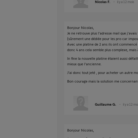
Nicolas F.
il y a 12 mois
Bonjour Nicolas,
Je ne retrouve plus l’adresse mail que j’avais
(sûrement une dédiée pour les pro car imposs
Avec une platine de 2 ans ils ont commencé 
donc 4 ans cela semble plus complexe, mais à
In fine la nouvelle platine étaient aussi défai
mieux que l’ancienne.
J’ai donc tout jeté , pour acheter un autre mod
Bon courage mais la solution me concernant 
Guillaume G.
il y a 12 mo
Bonjour Nicolas,