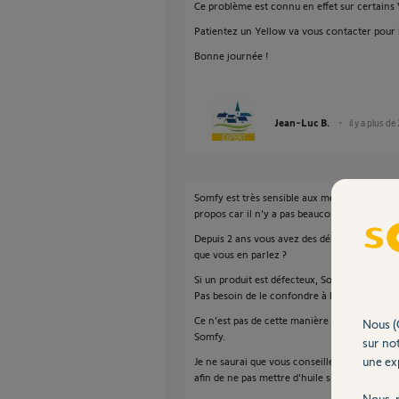
Ce problème est connu en effet sur certains
Patientez un Yellow va vous contacter pour l
Bonne journée !
Jean-Luc B.
il y a plus de
Somfy est très sensible aux menaces que vou
propos car il n'y a pas beaucoup de soupless
Depuis 2 ans vous avez des déboires avec un
que vous en parlez ?
Si un produit est défecteux, Somfy ne lésine pa
Pas besoin de le confondre à la pire merde d
Ce n'est pas de cette manière que vous onbt
Nous (
Somfy.
sur not
une exp
Je ne saurai que vous conseiller de supprim
afin de ne pas mettre d'huile sur le feu.
Nous r