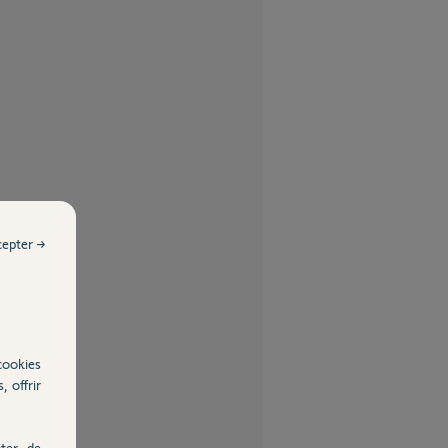
cepter →
cookies
, offrir
ter, de