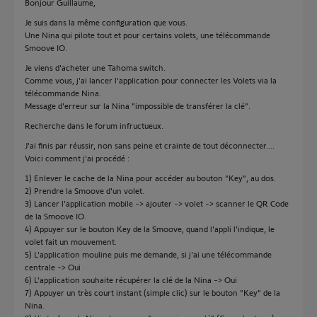
Bonjour Guillaume,
Je suis dans la même configuration que vous.
Une Nina qui pilote tout et pour certains volets, une télécommande
Smoove IO.
Je viens d'acheter une Tahoma switch.
Comme vous, j'ai lancer l'application pour connecter les Volets via la
télécommande Nina.
Message d'erreur sur la Nina "impossible de transférer la clé".
Recherche dans le forum infructueux.
J'ai finis par réussir, non sans peine et crainte de tout déconnecter....
Voici comment j'ai procédé :
1) Enlever le cache de la Nina pour accéder au bouton "Key", au dos.
2) Prendre la Smoove d'un volet.
3) Lancer l'application mobile -> ajouter -> volet -> scanner le QR Code
de la Smoove IO.
4) Appuyer sur le bouton Key de la Smoove, quand l'appli l'indique, le
volet fait un mouvement.
5) L'application mouline puis me demande, si j'ai une télécommande
centrale -> Oui
6) L'application souhaite récupérer la clé de la Nina -> Oui
7) Appuyer un très court instant (simple clic) sur le bouton "Key" de la
Nina.