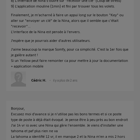
8) L'interface de Nina s'ouvre sur "recevoir une clé" (Coup de stress)
9) L'application mouline (1min) et fini par trouver tous les volets.
Finalement, je m'acharné à faire un appui long sur le bouton "Key" ou
aller sur "envoyer un clé" de la Nina, alors que il semble que c'était
"recevoir"...
L'interface de la Nina est pensée à l'envers.
J'espère que je pourrais aider d'autres utilisateurs.
J'aime beaucoup la marque Somfy, pour ca simplicité. C'est la 1er fois que
je galère autant !
Si un Yellow peut faire remonter ca pour mettre à jour la documentation
+ application mobile
Cédric H.
il y a plus de 2 ans
Bonjour,
Excusez moi d'avance si je n'utilise pas les bons termes et si ce poste
type de poste à déjà était évoqué. Je pense être à peu près au bon endroit
J'ai 14 vr io avec une Nina qui gère l'ensemble. Je viens d'installer une
tahoma et paf plus rien ne va
La tahoma a identifié 12 vr, il en manque 2 et la Nina m'en a mis 2 hors