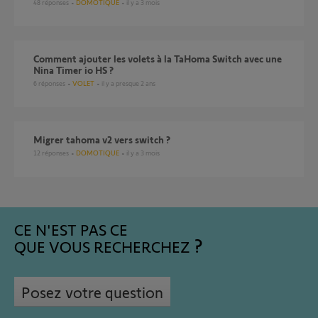
48
réponses
DOMOTIQUE
il y a 3 mois
Comment ajouter les volets à la TaHoma Switch avec une
Nina Timer io HS ?
6
réponses
VOLET
il y a presque 2 ans
Migrer tahoma v2 vers switch ?
12
réponses
DOMOTIQUE
il y a 3 mois
CE N'EST PAS CE
QUE VOUS RECHERCHEZ
Posez votre question