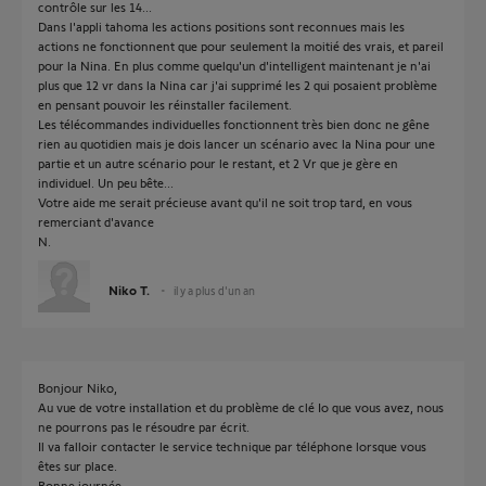
contrôle sur les 14...
Dans l'appli tahoma les actions positions sont reconnues mais les
actions ne fonctionnent que pour seulement la moitié des vrais, et pareil
pour la Nina. En plus comme quelqu'un d'intelligent maintenant je n'ai
plus que 12 vr dans la Nina car j'ai supprimé les 2 qui posaient problème
en pensant pouvoir les réinstaller facilement.
Les télécommandes individuelles fonctionnent très bien donc ne gêne
rien au quotidien mais je dois lancer un scénario avec la Nina pour une
partie et un autre scénario pour le restant, et 2 Vr que je gère en
individuel. Un peu bête...
Votre aide me serait précieuse avant qu'il ne soit trop tard, en vous
remerciant d'avance
N.
Niko T.
il y a plus d'un an
Bonjour Niko,
Au vue de votre installation et du problème de clé Io que vous avez, nous
ne pourrons pas le résoudre par écrit.
Il va falloir contacter le service technique par téléphone lorsque vous
êtes sur place.
Bonne journée,