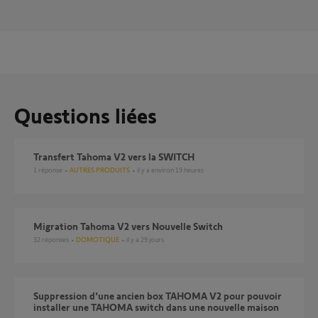
Questions liées
Transfert Tahoma V2 vers la SWITCH
1
réponse
AUTRES PRODUITS
il y a environ 19 heures
Migration Tahoma V2 vers Nouvelle Switch
32
réponses
DOMOTIQUE
il y a 29 jours
Suppression d'une ancien box TAHOMA V2 pour pouvoir
installer une TAHOMA switch dans une nouvelle maison