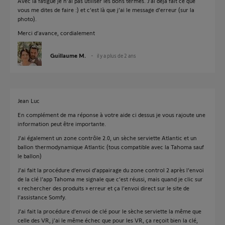
Avec la fatigue je n’ai pas utiliser les bons termes. J’ai déjà fait ce que
vous me dites de faire :) et c’est là que j’ai le message d’erreur (sur la
photo).
Merci d’avance, cordialement
Guillaume M.
il y a plus de 2 ans
Jean Luc
En complément de ma réponse à votre aide ci dessus je vous rajoute une
information peut être importante.
J’ai également un zone contrôle 2.0, un sèche serviette Atlantic et un
ballon thermodynamique Atlantic (tous compatible avec la Tahoma sauf
le ballon)
J’ai fait la procédure d’envoi d’appairage du zone control 2 après l’envoi
de la clé l’app Tahoma me signale que c’est réussi, mais quand je clic sur
« rechercher des produits » erreur et ça l’envoi direct sur le site de
l’assistance Somfy.
J’ai fait la procédure d’envoi de clé pour le sèche serviette la même que
celle des VR, j’ai le même échec que pour les VR, ça reçoit bien la clé,