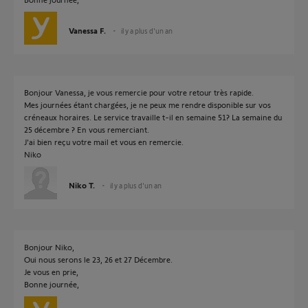
Vanessa F.
il y a plus d'un an
Bonjour Vanessa, je vous remercie pour votre retour très rapide.
Mes journées étant chargées, je ne peux me rendre disponible sur vos
créneaux horaires. Le service travaille t-il en semaine 51? La semaine du
25 décembre ? En vous remerciant.
J'ai bien reçu votre mail et vous en remercie.
Niko
Niko T.
il y a plus d'un an
Bonjour Niko,
Oui nous serons le 23, 26 et 27 Décembre.
Je vous en prie,
Bonne journée,