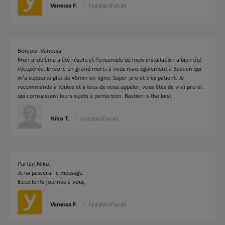
Vanessa F.
il y a plus d'un an
Bonjour Vanessa,
Mon problème a été résolu et l'ensemble de mon installation a bien été
récupérée. Encore un grand merci à vous mais également à Bastien qui
m'a supporté plus de 45min en ligne. Super pro et très patient. Je
recommande à toutes et à tous de vous appeler, vous êtes de vrai pro et
qui connaissent leurs sujets à perfection. Bastien is the best
Niko T.
il y a plus d'un an
Parfait Niko,
Je lui passerai le message.
Excellente journée à vous,
Vanessa F.
il y a plus d'un an