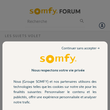
Particuliers
Professionnels
Forum
LES SUJETS VOLET
Volet
Échec de recherche de VR suite à transfert
Continuer sans accepter →
de clé de Nina Timer IO vers Tahoma
Portail
Switch
Bonjour,
Garage
Nous respectons votre vie privée
Je dispose de 15 VR tous piloté par des Smoove
IO.
Nous (Groupe SOMFY) et nos partenaires utilisons des
Sécurité
Une télécommande Nina Timer IO installé par
technologies telles que les cookies sur notre site pour les
un professionnel centralise tous les Smoove IO.
finalités suivantes: Personnaliser le contenu et les
publicités, offrir une expérience personnalisée et analyser
L’installation fonctionne très bien depuis 5 ans.
Domotique
notre trafic.
J’ai reçu aujourd’hui une Tahoma Switch.