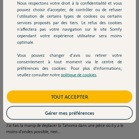
Nous respectons votre droit à la confidentialité et vous
Chauffage
Je l’installe sans problème avec l’app Tahoma sur
pouvez choisir d’accepter, de contrôler ou de refuser
iPhone en créant mon compte etc
l'utilisation de certains types de cookies ou certains
Elle se met à jour
services proposés par des tiers. Le refus des cookies
Autres produits
n’affectera pas votre navigation sur le site Somfy
Puis j’essaie de procéder à un ajout directement depuis la Nina, je le
cependant votre expérience utilisateur sera moins
fais depuis le menu « ajouter un équipement » > « Télécommande » >
optimale.
« scan du QR code » > « recevoir une clé »
Mais aucun appareil n’est trouvé.
Vous pouvez changer d'avis ou retirer votre
Devis avec un pro
Je viens sur ce forum, je lis tous en large long et travers…
consentement à tout moment via le centre de
préférences des cookies. Pour plus d’informations,
Je fais la manip de transférer une clé de la Nina vers la Tahoma
veuillez consulter notre
politique de cookies
.
Contact
L’opération se déroule sans problème.
Mais au moment de la recherche d’équipement, échec et ça m’ouvre
direct la page d’assistance…
Boutique
TOUT ACCEPTER
Je vais dans la recherche d’équipement IO, « problème survenu »…
(voir photo, cliquer sur plus de détails n’affiche rien…)
Gérer mes préférences
J’ai fais la manip de débrancher/rebrancher, rien…
J’ai fais la manip de deplacer la Tahoma dans une pièce où il y a le
moins d’ondes possible, rien…