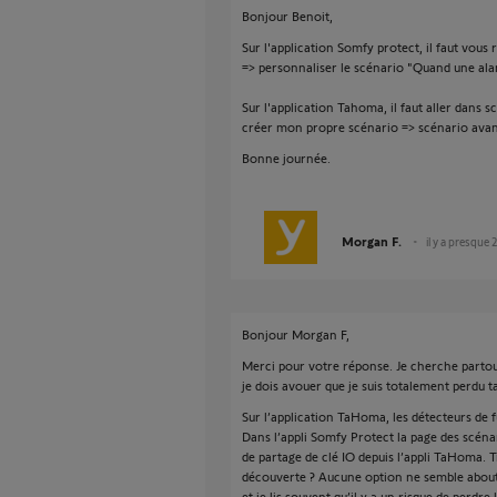
Bonjour Benoit,
Sur l'application Somfy protect, il faut vous
=> personnaliser le scénario "Quand une ala
Sur l'application Tahoma, il faut aller dans
créer mon propre scénario => scénario ava
Bonne journée.
Morgan F.
il y a presque 
Bonjour Morgan F,
Merci pour votre réponse. Je cherche partout
je dois avouer que je suis totalement perdu ta
Sur l’application TaHoma, les détecteurs de f
Dans l’appli Somfy Protect la page des scén
de partage de clé IO depuis l’appli TaHoma. T
découverte ? Aucune option ne semble aboutir 
et je lis souvent qu’il y a un risque de perd