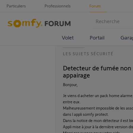
Particuliers
Professionnels
Forum
Volet
Portail
Gara
LES SUJETS SÉCURITÉ
Detecteur de fumée non 
appairage
Bonjour,
Je viens d acheter un pack home alarme
entre eux.
Malheureusement impossible de les assoc
dans l appli somfy protect.
Dans la notice de mon détecteur il est bi
Appli mise à jour à la dernière version d
Merci par avance pour votre aide