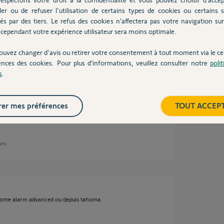
ler ou de refuser l'utilisation de certains types de cookies ou certains s
és par des tiers. Le refus des cookies n’affectera pas votre navigation sur 
cependant votre expérience utilisateur sera moins optimale.
 fonctionnait plus, réseau wifi nul même à 3
s le Link advanced a fait une mise à jour et
iste des produits de l’application. J’ai pu
ouvez changer d'avis ou retirer votre consentement à tout moment via le ce
ences des cookies. Pour plus d’informations, veuillez consulter notre
poli
s
.
éloignée du sujet de base, mais j’aimerai
fumée de faire ouvrir mes volets roulants par le
oma switch ?
er mes préférences
TOUT ACCEP
 ans
 home alarm advanced ou depuis tahoma.