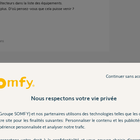
étecteurs dans la liste des équipements.
plus. D’où pensez-vous que cela puisse venir ?
 ans
Continuer sans ac
votre alarme.
Nous respectons votre vie privée
Groupe SOMFY) et nos partenaires utilisons des technologies telles que les 
re site pour les finalités suivantes: Personnaliser le contenu et les publicités
2 ans
érience personnalisée et analyser notre trafic.
espectons votre droit à la confidentialité et vous pouvez choisir d’accep