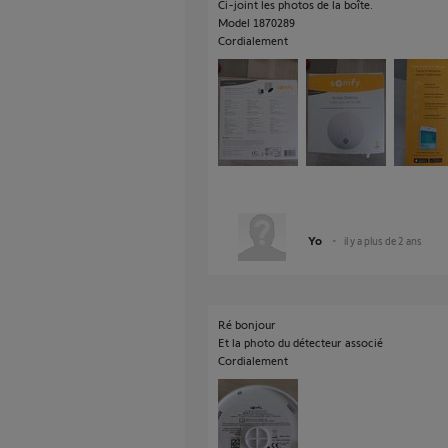
Ci-joint les photos de la boîte.
Model 1870289
Cordialement
Yo
il y a plus de 2 ans
Ré bonjour
Et la photo du détecteur associé
Cordialement