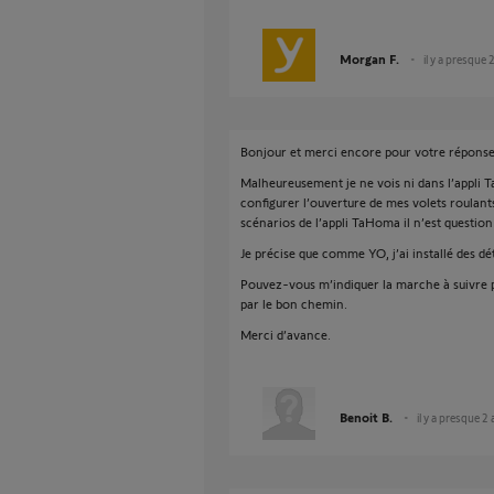
Morgan F.
il y a presque 
Bonjour et merci encore pour votre réponse
Malheureusement je ne vois ni dans l’appli
configurer l’ouverture de mes volets roulant
scénarios de l’appli TaHoma il n’est question
Je précise que comme YO, j’ai installé des dé
Pouvez-vous m’indiquer la marche à suivre po
par le bon chemin.
Merci d’avance.
Benoit B.
il y a presque 2