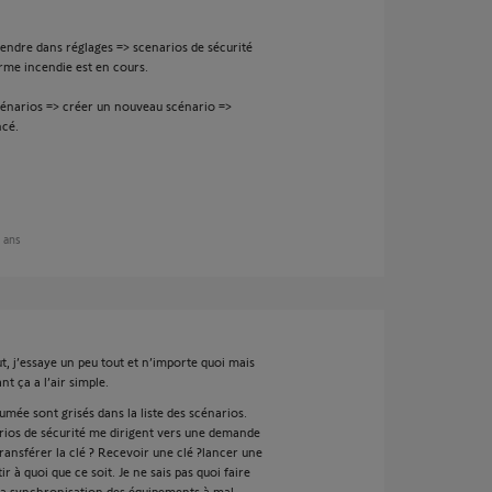
 rendre dans réglages => scenarios de sécurité
rme incendie est en cours.
 scénarios => créer un nouveau scénario =>
ncé.
2 ans
, j’essaye un peu tout et n’importe quoi mais
nt ça a l’air simple.
umée sont grisés dans la liste des scénarios.
arios de sécurité me dirigent vers une demande
ransférer la clé ? Recevoir une clé ?lancer une
à quoi que ce soit. Je ne sais pas quoi faire
re la synchronisation des équipements à mal