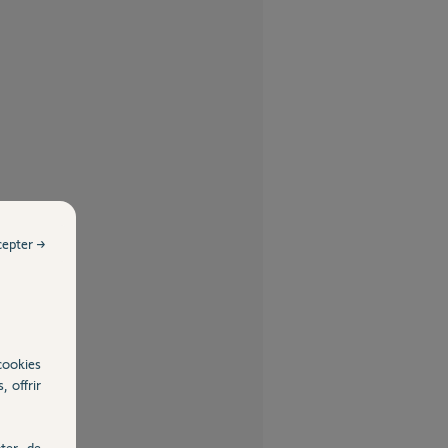
cepter →
cookies
, offrir
ter, de