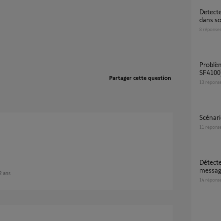
Detecteur de fumée somfy n apparaît pas
dans s
8
réponse
Problème détecteur de fumée ( modèle
SF4100
Partager cette question
13
répons
scénar
11
répons
Détecteur de fumée bip + Somfy Protect
messag
 2 ans
14
répons