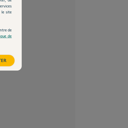
ervices
le site
ntre de
tique de
TER