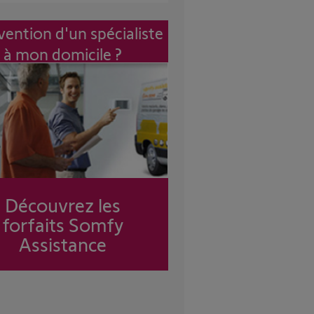
vention d'un spécialiste
à mon domicile ?
Découvrez les
forfaits Somfy
Assistance