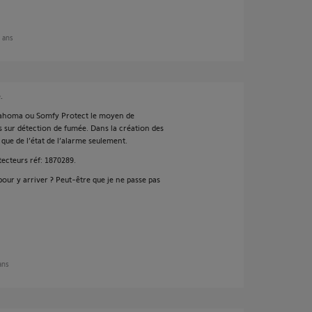
2 ans
.
 Tahoma ou Somfy Protect le moyen de
s sur détection de fumée. Dans la création des
 que de l’état de l’alarme seulement.
tecteurs réf: 1870289.
ur y arriver ? Peut-être que je ne passe pas
 ans