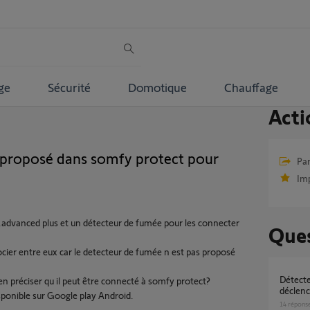
ge
Sécurité
Domotique
Chauffage
Acti
proposé dans somfy protect pour
Par
Im
.advanced plus et un détecteur de fumée pour les connecter
Ques
ier entre eux car le detecteur de fumée n est pas proposé
Détecteur de fumée Somfy Protect qui se
en préciser qu il peut être connecté à somfy protect?
déclen
isponible sur Google play Android.
14
répons