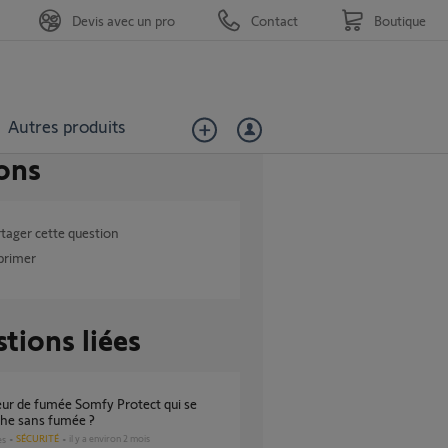
Devis avec un pro
Contact
Boutique
Autres produits
ons
tager cette question
primer
tions liées
che sans fumée ?
SÉCURITÉ
il y a environ 2 mois
es