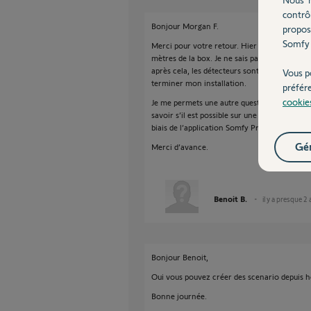
contrô
Bonjour Morgan F.
propos
Somfy 
Merci pour votre retour. Hier soir le Link ne
mètres de la box. Je ne sais pas comment mai
après cela, les détecteurs sont apparus sur la l
Vous p
terminer mon installation.
préfér
cookie
Je me permets une autre question, peut-être 
savoir s’il est possible sur une détection de 
biais de l’application Somfy Protect ou TaH
Gér
Merci d’avance.
Benoit B.
il y a presque 2
Bonjour Benoit,
Oui vous pouvez créer des scenario depuis
Bonne journée.