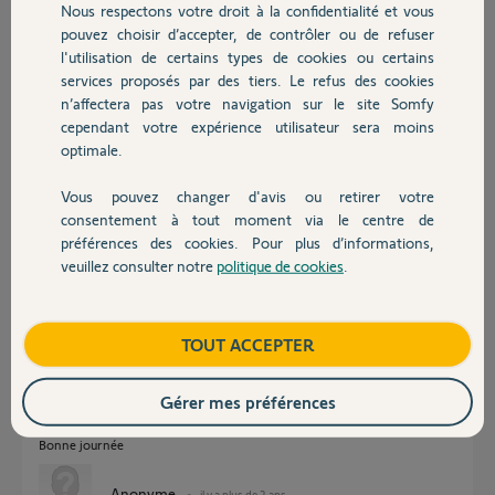
Nous respectons votre droit à la confidentialité et vous
Chauffage
pouvez choisir d’accepter, de contrôler ou de refuser
Bernard M.
l'utilisation de certains types de cookies ou certains
il y a plus de 2 ans
services proposés par des tiers. Le refus des cookies
Autres produits
Participer au fil de discussion
n’affectera pas votre navigation sur le site Somfy
cependant votre expérience utilisateur sera moins
optimale.
Réponses
Vous pouvez changer d'avis ou retirer votre
Devis avec un pro
consentement à tout moment via le centre de
préférences des cookies. Pour plus d’informations,
Si votre moteur fonctionne par accoups alors que le tablier estfixé au
veuillez consulter notre
politique de cookies
.
Contact
tube cela indique un problème de tablier et/ou de tube.
Il n'y a aucune raison pour que le moteur fonctionne sans entrainer le
tube et qu'il ne fonctionne plus tablier fixé.
Boutique
TOUT ACCEPTER
Oui, sur le module VR RTS vous pouvez affecter 2 My, un en montée un
en descente.
Voir notice P3/4
Gérer mes préférences
https://service.somfy.com/downloads/fr_v5/5110252a000micr...
Bonne journée
Anonyme
il y a plus de 2 ans