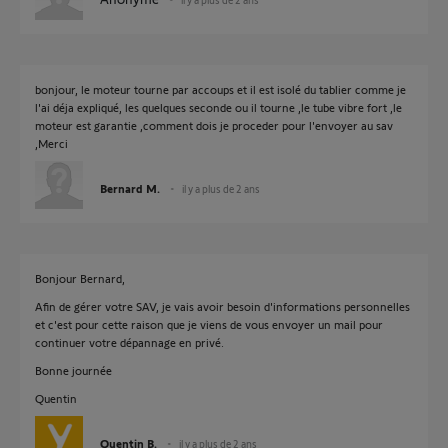
bonjour, le moteur tourne par accoups et il est isolé du tablier comme je
l'ai déja expliqué, les quelques seconde ou il tourne ,le tube vibre fort ,le
moteur est garantie ,comment dois je proceder pour l'envoyer au sav
,Merci
Bernard M.
il y a plus de 2 ans
Bonjour Bernard,
Afin de gérer votre SAV, je vais avoir besoin d'informations personnelles
et c'est pour cette raison que je viens de vous envoyer un mail pour
continuer votre dépannage en privé.
Bonne journée
Quentin
Quentin B.
il y a plus de 2 ans