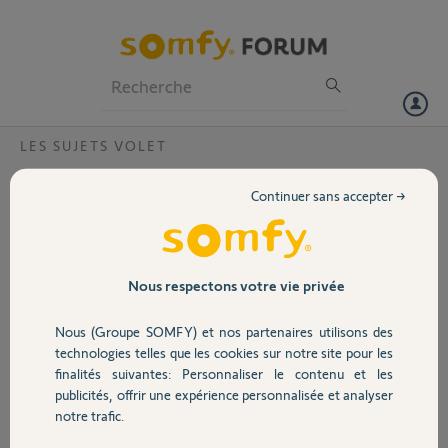
Particuliers
Professionnels
Forum
LES SUJETS VOLET
Volet
Volet RMS 2000
Continuer sans accepter →
Bonjour,
Portail
L le moteur de mon volet RMS 2000 fonctionne par accoup de 5
secondes on dirait qu'il est freiné, j'ai des
désolidarisés le tablier il fonctionne très bien, mon moteur est installé
Garage
Nous respectons votre vie privée
depuis juillet 23 il est encore sous garantie que dois-je faire.
Nous (Groupe SOMFY) et nos partenaires utilisons des
Autre question
Sécurité
technologies telles que les cookies sur notre site pour les
Sur un micro récepteur RTS volet roulant peut-on avoir une fonction
finalités suivantes: Personnaliser le contenu et les
my merci.
publicités, offrir une expérience personnalisée et analyser
Domotique
,
notre trafic.
Merci,