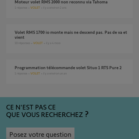
Moteur volet RMS 2000 non reconnu via Tahoma
1
réponse
VOLET
il y a environ 2 ans
Volet RMS 1700 io monte mais ne descend pas. Pas de va et
vient
10
réponses
VOLET
il y a 4 mois
Programmation télécommande volet Situo 1 RTS Pure 2
1
réponse
VOLET
il y a environ un an
CE N'EST PAS CE
QUE VOUS RECHERCHEZ
Posez votre question