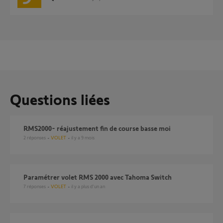
Questions liées
RMS2000- réajustement fin de course basse moi
2
réponses
VOLET
il y a 9 mois
Paramétrer volet RMS 2000 avec Tahoma Switch
7
réponses
VOLET
il y a plus d'un an