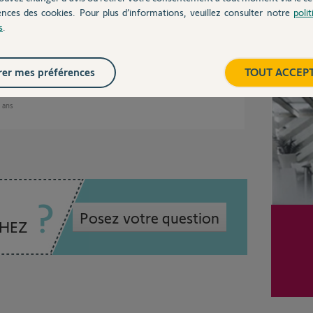
ences des cookies. Pour plus d’informations, veuillez consulter notre
poli
ces Izymo qui sont défectueux.
s
.
ouver un coupable.
Inter
er mes préférences
TOUT ACCEP
2 ans
Posez votre question
CHEZ