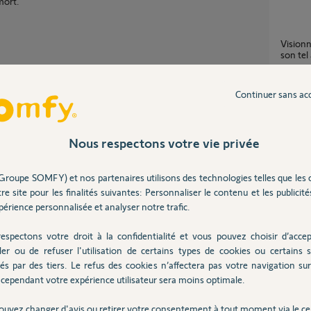
mort.
Visionner l’ouverture et la fermeture depuis
son tel
1
réponse
Continuer sans ac
Fermeture ou ouverture partielle des volets
roulant
Nous respectons votre vie privée
1
réponse
Partager cette question
Groupe SOMFY) et nos partenaires utilisons des technologies telles que les 
Participer au fil de discussion
re site pour les finalités suivantes: Personnaliser le contenu et les publicités
Déprogrammation journalière télécommande
IO pour
érience personnalisée et analyser notre trafic.
2
réponse
espectons votre droit à la confidentialité et vous pouvez choisir d’accep
ler ou de refuser l'utilisation de certains types de cookies ou certains s
 est protégé par une clef, donc, ne peut pas
és par des tiers. Le refus des cookies n’affectera pas votre navigation sur 
Mes S
.
cependant votre expérience utilisateur sera moins optimale.
12
répons
 de la Nina pour lever le doute sur sa
 et remettez les 4 VR en mode filaire
ouvez changer d'avis ou retirer votre consentement à tout moment via le ce