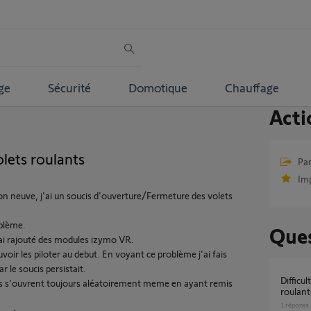
ge
Sécurité
Domotique
Chauffage
Acti
lets roulants
Par
Im
neuve, j'ai un soucis d'ouverture/Fermeture des volets
oblème.
Ques
'ai rajouté des modules izymo VR.
ir les piloter au debut. En voyant ce problème j'ai fais
r le soucis persistait.
Difficultés d'ouverture ou fermeture de volets
ets s'ouvrent toujours aléatoirement meme en ayant remis
roulant
1
réponse