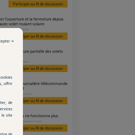
Participer au fil de discussion
 avec volet roulant solaire
VOLET
il y a 4 mois
Participer au fil de discussion
cepter →
s Io
VOLET
il y a 7 mois
Participer au fil de discussion
cookies
, offrir
 volet roulant
VOLET
il y a 12 jours
s
Participer au fil de discussion
ter, de
ervices
le site
cénarios volets ne fonctionne plus
VOLET
il y a environ 2 mois
es
Participer au fil de discussion
ntre de