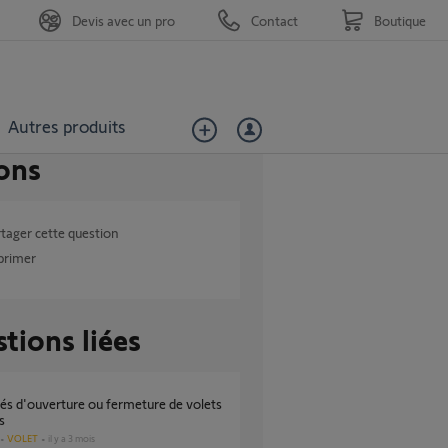
Devis avec un pro
Contact
Boutique
Autres produits
ons
tager cette question
primer
tions liées
s
VOLET
il y a 3 mois