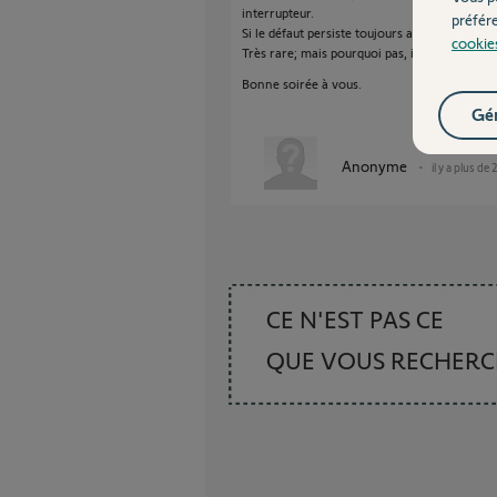
interrupteur.
préfér
Si le défaut persiste toujours alors ce sont 
cookie
Très rare; mais pourquoi pas, il faut bien tr
Bonne soirée à vous.
Gér
Anonyme
il y a plus de 
CE N'EST PAS CE
QUE VOUS RECHER