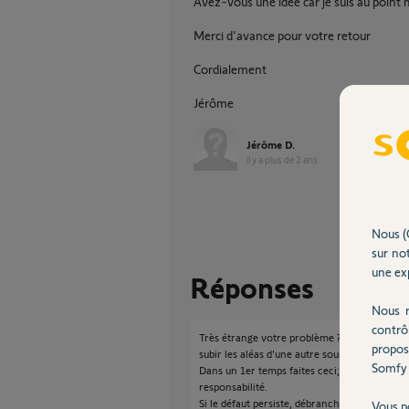
Avez-vous une idée car je suis au point 
Merci d'avance pour votre retour
Cordialement
Jérôme
Jérôme D.
il y a plus de 2 ans
Nous (
sur not
une exp
Réponses
Nous r
contrô
Très étrange votre problème ? En effet, le IO
propos
subir les aléas d'une autre source d'émission
Somfy 
Dans un 1er temps faites ceci; retirez la pile
responsabilité.
Si le défaut persiste, débranchez vos 4 Izymo
Vous p