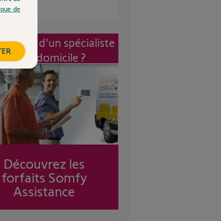
tique de
vention d'un spécialiste
TER
à mon domicile ?
Découvrez les
forfaits Somfy
Assistance