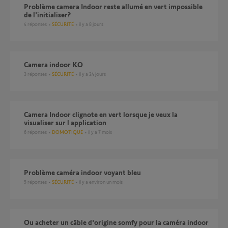
problème camera Indoor reste allumé en vert impossible
de l'initialiser?
4
réponses
SÉCURITÉ
il y a 8 jours
Camera indoor KO
3
réponses
SÉCURITÉ
il y a 24 jours
Camera Indoor clignote en vert lorsque je veux la
visualiser sur l application
6
réponses
DOMOTIQUE
il y a 7 mois
Problème caméra indoor voyant bleu
5
réponses
SÉCURITÉ
il y a environ un mois
Ou acheter un câble d'origine somfy pour la caméra indoor