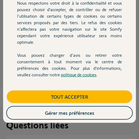
Réponses
Nous respectons votre droit à la confidentialité et vous
Chauffage
pouvez choisir d’accepter, de contrôler ou de refuser
l'utilisation de certains types de cookies ou certains
services proposés par des tiers. Le refus des cookies
Autres produits
Bonjour Line,
n’affectera pas votre navigation sur le site Somfy
Je vois que votre demande a déjà été traiter par l'un de mes collègue, je
cependant votre expérience utilisateur sera moins
clôture le post.
optimale.
Bonne journée.
Vous pouvez changer d'avis ou retirer votre
Devis avec un pro
consentement à tout moment via le centre de
Morgan F.
il y a plus de 2 ans
préférences des cookies. Pour plus d’informations,
veuillez consulter notre
politique de cookies
.
Contact
Boutique
TOUT ACCEPTER
Gérer mes préférences
Questions liées