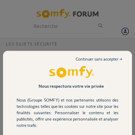
Particuliers
Professionnels
Forum
LES SUJETS SÉCURITÉ
Volet
voyant vert camera indoor
Continuer sans accepter →
Bonjour, je voulais changer le wifi et ma camera avait un voyant vert
Portail
fixe allumé j'ai donc tout fait reset 30s voir plus réinitialisation rien ni
faite débrancher 24 h rien non plus
que dois je faire merci
Garage
Nous respectons votre vie privée
Merci,
Nous (Groupe SOMFY) et nos partenaires utilisons des
Sécurité
technologies telles que les cookies sur notre site pour les
Line T.
finalités suivantes: Personnaliser le contenu et les
il y a plus de 2 ans
publicités, offrir une expérience personnalisée et analyser
Domotique
notre trafic.