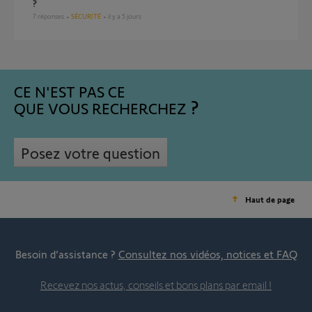
?
7
réponses
SÉCURITÉ
il y a 5 jours
CE N'EST PAS CE
QUE VOUS RECHERCHEZ
Posez votre question
Haut de page
Besoin d’assistance ?
Consultez nos vidéos, notices et FAQ
Recevez nos actus, conseils et bons plans par email !