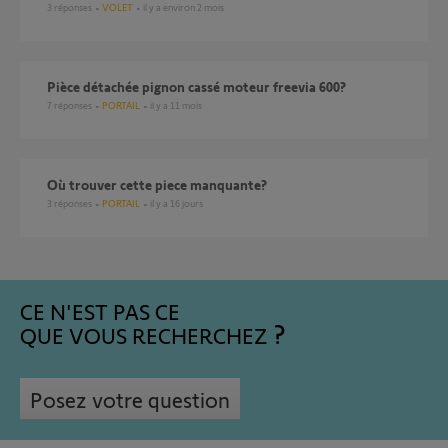
3
réponses
VOLET
il y a environ 2 mois
Pièce détachée pignon cassé moteur freevia 600?
7
réponses
PORTAIL
il y a 11 mois
où trouver cette piece manquante?
3
réponses
PORTAIL
il y a 16 jours
CE N'EST PAS CE
QUE VOUS RECHERCHEZ
Posez votre question