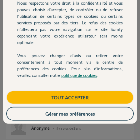
Participer au fil de discussion
Nous respectons votre droit à la confidentialité et vous
Chauffage
pouvez choisir d’accepter, de contrôler ou de refuser
l'utilisation de certains types de cookies ou certains
services proposés par des tiers. Le refus des cookies
Autres produits
Réponses
n’affectera pas votre navigation sur le site Somfy
cependant votre expérience utilisateur sera moins
optimale.
Bonjour,
Il n'y a pas de "poulie" dans un moteur Passeo 630.
Vous pouvez changer d'avis ou retirer votre
Devis avec un pro
consentement à tout moment via le centre de
Montrez des photos.
préférences des cookies. Pour plus d’informations,
veuillez consulter notre
politique de cookies
.
Richy C.
Contact
il y a plus de 2 ans
Boutique
TOUT ACCEPTER
Posez une photo de la pièce en question.
Gérer mes préférences
Bonne journée à vous.
Anonyme
il y a plus de 2 ans