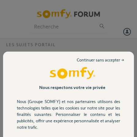
Particuliers
Professionnels
Forum
LES SUJETS PORTAIL
Volet
Pièce cassée dans le moteur
Continuer sans accepter →
Bonjour,
Portail
J'ai une motorisation pour portail battant SOMFY PASSEO 630 et le
pignon d'entrainement des poulies est cassé.
Comment commander cette pièce en plastique ?
Garage
Nous respectons votre vie privée
Merci d'avance pour votre réponse.
Bonne journée
Nous (Groupe SOMFY) et nos partenaires utilisons des
Sécurité
technologies telles que les cookies sur notre site pour les
Merci,
finalités suivantes: Personnaliser le contenu et les
publicités, offrir une expérience personnalisée et analyser
Domotique
Olivier C.
notre trafic.
il y a plus de 2 ans