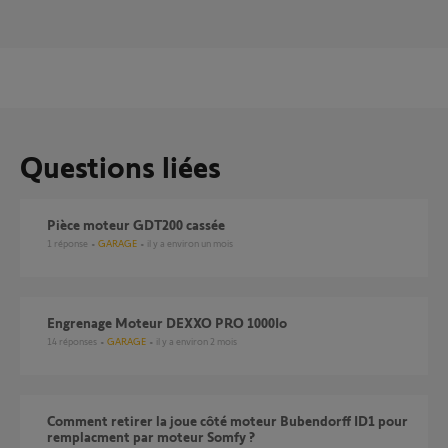
Questions liées
Pièce moteur GDT200 cassée
1
réponse
GARAGE
il y a environ un mois
Engrenage Moteur DEXXO PRO 1000Io
14
réponses
GARAGE
il y a environ 2 mois
Comment retirer la joue côté moteur Bubendorff ID1 pour
remplacment par moteur Somfy ?