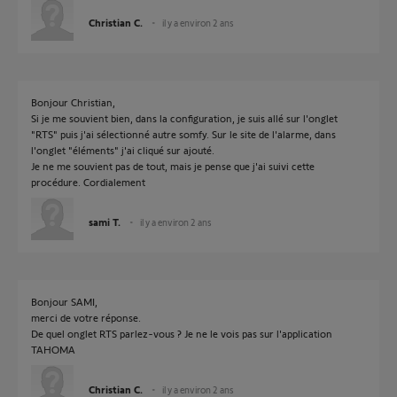
Christian C.
il y a environ 2 ans
Bonjour Christian,
Si je me souvient bien, dans la configuration, je suis allé sur l'onglet
"RTS" puis j'ai sélectionné autre somfy. Sur le site de l'alarme, dans
l'onglet "éléments" j'ai cliqué sur ajouté.
Je ne me souvient pas de tout, mais je pense que j'ai suivi cette
procédure. Cordialement
sami T.
il y a environ 2 ans
Bonjour SAMI,
merci de votre réponse.
De quel onglet RTS parlez-vous ? Je ne le vois pas sur l'application
TAHOMA
Christian C.
il y a environ 2 ans