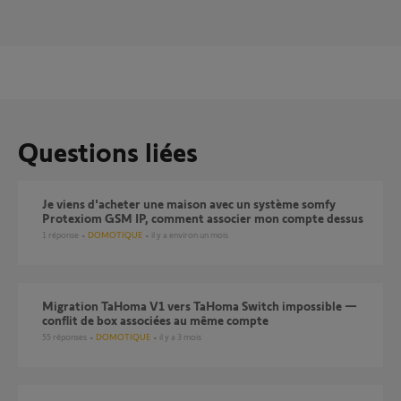
Questions liées
Je viens d'acheter une maison avec un système somfy
Protexiom GSM IP, comment associer mon compte dessus
1
réponse
DOMOTIQUE
il y a environ un mois
Migration TaHoma V1 vers TaHoma Switch impossible —
conflit de box associées au même compte
55
réponses
DOMOTIQUE
il y a 3 mois