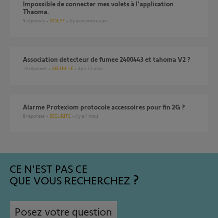
Impossible de connecter mes volets à l'application
Thaoma.
5
réponses
VOLET
il y a environ un an
Association detecteur de fumee 2400443 et tahoma V2 ?
19
réponses
SÉCURITÉ
il y a 11 mois
Alarme Protexiom protocole accessoires pour fin 2G ?
8
réponses
SÉCURITÉ
il y a 4 mois
CE N'EST PAS CE
QUE VOUS RECHERCHEZ
Posez votre question