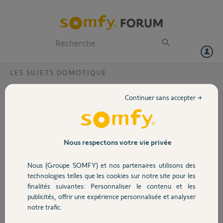
Particuliers
Professionnels
Forum
LES SUJETS DOMOTIQUE
Volet
Association de Thaoma V2 à Protexiom
Continuer sans accepter →
5000
Portail
Bonjour,
J'ai associé ma Tahoma
Garage
Nous respectons votre vie privée
avec PROTEXIOM, dans
celui-ci, je retrouve bien
Nous (Groupe SOMFY) et nos partenaires utilisons des
Tahoma dans les éléments
Sécurité
technologies telles que les cookies sur notre site pour les
du système.
finalités suivantes: Personnaliser le contenu et les
Par contre, dans Thaoma,
publicités, offrir une expérience personnalisée et analyser
un appareil Alarme
Domotique
notre trafic.
apparait, mais sont icone
"tourne en rond". De plus