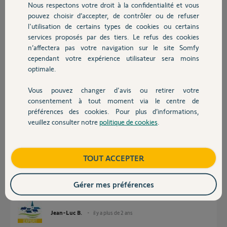
Nous respectons votre droit à la confidentialité et vous
quand je clique dessus ses
Chauffage
pouvez choisir d’accepter, de contrôler ou de refuser
actions possible sont
l'utilisation de certains types de cookies ou certains
grisées. Avez-vous une
idée de la provenance de ce problème ? Cordialement
services proposés par des tiers. Le refus des cookies
Autres produits
n’affectera pas votre navigation sur le site Somfy
Merci,
cependant votre expérience utilisateur sera moins
optimale.
sami T.
il y a plus de 2 ans
Vous pouvez changer d'avis ou retirer votre
Devis avec un pro
Participer au fil de discussion
consentement à tout moment via le centre de
préférences des cookies. Pour plus d’informations,
veuillez consulter notre
politique de cookies
.
Contact
Réponses
Boutique
TOUT ACCEPTER
Bonjour
Gérer mes préférences
Supprimez l'alarme du TaHoma et recommencez l'association.
Jean-Luc B.
il y a plus de 2 ans