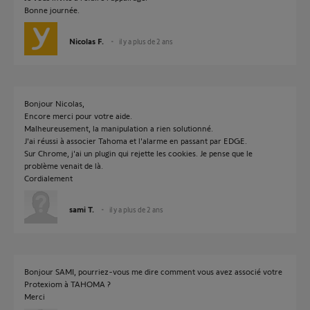
Bonne journée.
Nicolas F.
il y a plus de 2 ans
Bonjour Nicolas,
Encore merci pour votre aide.
Malheureusement, la manipulation a rien solutionné.
J'ai réussi à associer Tahoma et l'alarme en passant par EDGE.
Sur Chrome, j'ai un plugin qui rejette les cookies. Je pense que le
problème venait de là.
Cordialement
sami T.
il y a plus de 2 ans
Bonjour SAMI, pourriez-vous me dire comment vous avez associé votre
Protexiom à TAHOMA ?
Merci