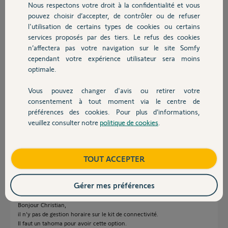
Nous respectons votre droit à la confidentialité et vous
Chauffage
pouvez choisir d’accepter, de contrôler ou de refuser
Réponses
l'utilisation de certains types de cookies ou certains
services proposés par des tiers. Le refus des cookies
Autres produits
n’affectera pas votre navigation sur le site Somfy
cependant votre expérience utilisateur sera moins
Bonjour, pour pouvoir faire un scénario, il faut le faire via Internet sur le
site Somfy et rechercher votre box Tahoma. Bonne journée
optimale.
Vous pouvez changer d'avis ou retirer votre
Guillaume M.
il y a plus de 2 ans
Devis avec un pro
consentement à tout moment via le centre de
préférences des cookies. Pour plus d’informations,
veuillez consulter notre
politique de cookies
.
Contact
Bonjour Guillaume, merci pour votre précision, cordialement
Boutique
TOUT ACCEPTER
Christian G.
il y a plus de 2 ans
Gérer mes préférences
Bonjour Christian,
il n'y pas de gestion horaire sur le kit de connectivité.
Il faut un tahoma pour avoir cette option.