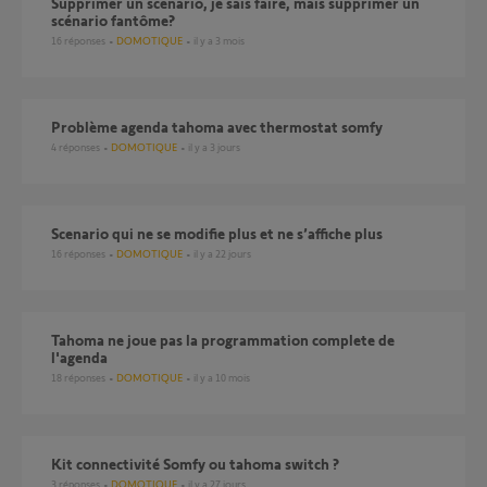
Supprimer un scénario, je sais faire, mais supprimer un
scénario fantôme?
16
réponses
DOMOTIQUE
il y a 3 mois
Problème agenda tahoma avec thermostat somfy
4
réponses
DOMOTIQUE
il y a 3 jours
Scenario qui ne se modifie plus et ne s’affiche plus
16
réponses
DOMOTIQUE
il y a 22 jours
Tahoma ne joue pas la programmation complete de
l'agenda
18
réponses
DOMOTIQUE
il y a 10 mois
Kit connectivité Somfy ou tahoma switch ?
3
réponses
DOMOTIQUE
il y a 27 jours