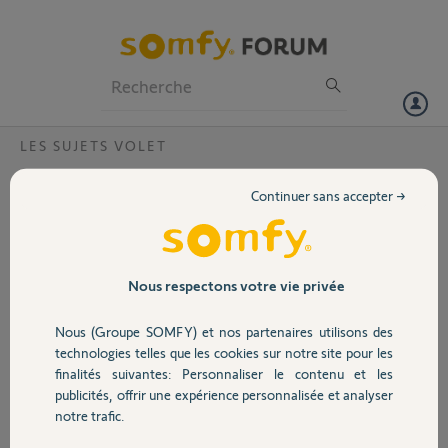
Particuliers
Professionnels
Forum
LES SUJETS VOLET
Volet
domotique Tahoma programmation
Continuer sans accepter →
scénario agenda?
Portail
Bonjour, j'ai l'application Tahoma By Somfy mise à jour 1.24 du 23
avril 24 avec la box domotique Somfy 1870755 Kit de connectivité je
Garage
souhaite planifier l'ouverture et fermeture de mes volets. Je ne
Nous respectons votre vie privée
trouve pas l'agenda pour le faire. Ai je la bonne application ? merci de
me renseigner, bonne journée
Nous (Groupe SOMFY) et nos partenaires utilisons des
Sécurité
technologies telles que les cookies sur notre site pour les
Christian G.
finalités suivantes: Personnaliser le contenu et les
il y a plus de 2 ans
publicités, offrir une expérience personnalisée et analyser
Domotique
Participer au fil de discussion
notre trafic.