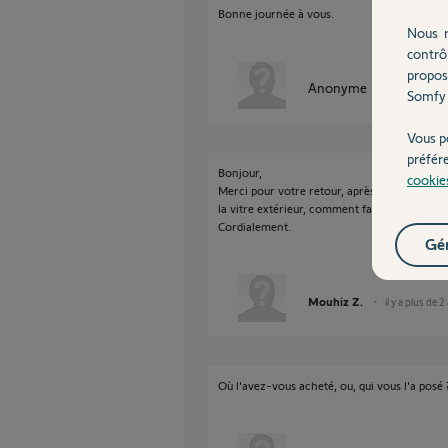
Bonne journée à vous.
Nous r
contrô
propos
Anonyme
il y a plus de 
Somfy 
Vous p
préfér
Bonjour,
cookie
Merci pour votre retour, après vérification, i
la vitre extérieur, comment faire pour faire v
Cordialement.
Gér
Mouhiz Z.
il y a plus de 2
Où l'avez-vous acheté, ou, qui vous l'a posé 