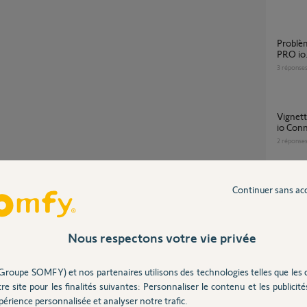
Problème module de connectivité sur V500
PRO io
3
réponse
vignettes absentes dans historique V500 Pro
io Con
2
réponse
Partager cette question
Continuer sans ac
platin
13
répons
Participer au fil de discussion
Nous respectons votre vie privée
TaHoma Switch – états erronés de tous les
volets 
Groupe SOMFY) et nos partenaires utilisons des technologies telles que les 
4
réponse
vitre ou l'objectif.
re site pour les finalités suivantes: Personnaliser le contenu et les publicités
uprès de votre installateur / vendeur.
érience personnalisée et analyser notre trafic.