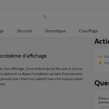
ge
Sécurité
Domotique
Chauffage
Acti
problème d’affichage
Par
Im
c mon affichage, j’ai un endroit qui est flou que ce soit sur
la platine et ce depuis l’installation qui date d’une semaine
 pensant que c’était mon objectif mais c’est toujours pareil.
Ques
otos.
Échec connexion visiophone V500 pro io
connec
3
réponse