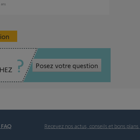
2 ans
sion
Posez votre question
CHEZ
t FAQ
Recevez nos actus, conseils et bons plans 