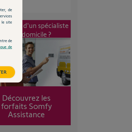
ter, de
ervices
le site
vention d'un spécialiste
à mon domicile ?
ntre de
tique de
TER
Découvrez les
forfaits Somfy
Assistance