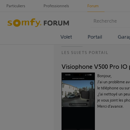
Particuliers
Professionnels
Forum
Volet
Portail
Gara
LES SUJETS PORTAIL
Visiophone V500 Pro IO 
Bonjour,
J’ai un problème ave
le téléphone ou sur 
,j’ai nettoyé un peu
je vous joint les ph
Merci d’avance.