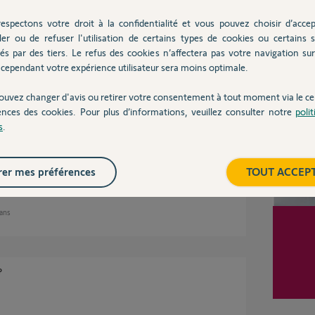
espectons votre droit à la confidentialité et vous pouvez choisir d’accep
ler ou de refuser l'utilisation de certains types de cookies ou certains s
és par des tiers. Le refus des cookies n’affectera pas votre navigation sur 
Inter
2 ans
cependant votre expérience utilisateur sera moins optimale.
ouvez changer d'avis ou retirer votre consentement à tout moment via le ce
ences des cookies. Pour plus d’informations, veuillez consulter notre
poli
s
.
l y a effectivement un petit défaut au niveau de
aloir mes droits ?
er mes préférences
TOUT ACCEP
 ans
?