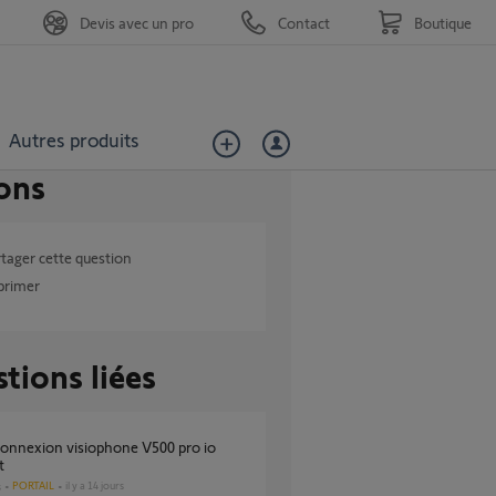
Devis avec un pro
Contact
Boutique
Autres produits
ons
tager cette question
primer
tions liées
t
PORTAIL
il y a 14 jours
s