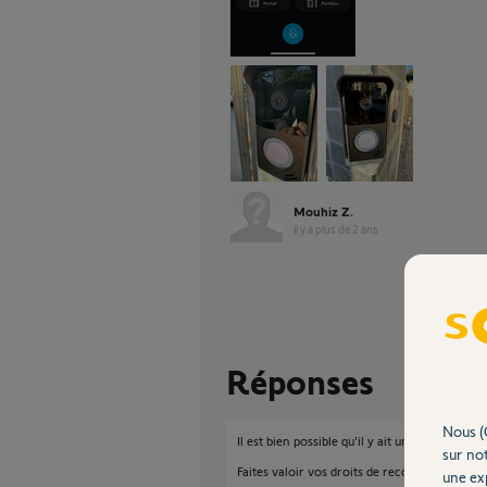
Mouhiz Z.
il y a plus de 2 ans
Réponses
Nous (
Il est bien possible qu'il y ait un défaut sur la 
sur not
Faites valoir vos droits de recours garantie a
une exp