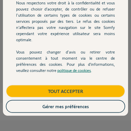
Nous respectons votre droit à la confidentialité et vous
Chauffage
Participer au fil de discussion
pouvez choisir d’accepter, de contrôler ou de refuser
l'utilisation de certains types de cookies ou certains
services proposés par des tiers. Le refus des cookies
Autres produits
n’affectera pas votre navigation sur le site Somfy
Réponses
cependant votre expérience utilisateur sera moins
optimale.
Bonjour Stéphane,
Vous pouvez changer d'avis ou retirer votre
Ce kit de connectivté n'est pas activé sur nos serveur.
Devis avec un pro
consentement à tout moment via le centre de
Vous pouvez l'activer dés a présent.
préférences des cookies. Pour plus d’informations,
bonne journée.
veuillez consulter notre
politique de cookies
.
Contact
Nicolas F.
il y a environ 2 ans
Boutique
TOUT ACCEPTER
Gérer mes préférences