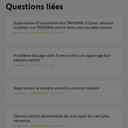
Questions liées
Suppression d'une ancien box TAHOMA V2 pour pouvoir
installer une TAHOMA switch dans une nouvelle maison
48
réponses
DOMOTIQUE
il y a 3 mois
Problème blocage volet Eveno suite à un appairage box
tahoma switch
3
réponses
VOLET
il y a 2 mois
suppression le compte associé à une box tahoma
19
réponses
DOMOTIQUE
il y a 3 mois
Tahoma switch déconnectée de mon appli et n est plus
reconnue
21
réponses
DOMOTIQUE
il y a 22 jours