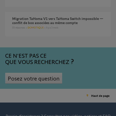
Migration TaHoma V1 vers TaHoma Switch impossible —
conflit de box associées au même compte
55
réponses
DOMOTIQUE
il y a 3 mois
CE N'EST PAS CE
QUE VOUS RECHERCHEZ
Posez votre question
Haut de page
Besoin d’assistance ?
Consultez nos vidéos, notices et FAQ