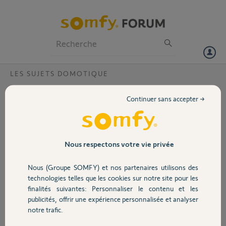
Particuliers
Professionnels
Forum
LES SUJETS DOMOTIQUE
Volet
Box Tahoma bloquée du a suppression de
Continuer sans accepter →
compte
Portail
Bonjour, je ne trouve pas pu créé un nouveau sujet mais j'ai activer
mon tahoma avec mon compte pour le tester mais j'ai supprimer
Garage
mon compte pour pouvoir installer l'appareil pour mon frère mais je
Nous respectons votre vie privée
pensais que cela ferait un reset mais enfaite tout est bloqué
Nous (Groupe SOMFY) et nos partenaires utilisons des
Voici le code pin : 2112-1585-0452
Sécurité
technologies telles que les cookies sur notre site pour les
finalités suivantes: Personnaliser le contenu et les
Merci bonne journée
publicités, offrir une expérience personnalisée et analyser
Domotique
notre trafic.
Stephane
il y a environ 2 ans